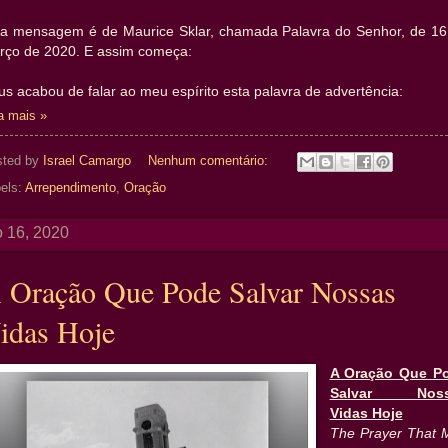
ta mensagem é de Maurice Sklar, chamada Palavra do Senhor, de 16
rço de 2020. E assim começa:
s acabou de falar ao meu espírito esta palavra de advertência:
a mais »
sted by
Israel Camargo
Nenhum comentário:
els:
Arrependimento
,
Oração
 16, 2020
 Oração Que Pode Salvar Nossas
idas Hoje
A Oração Que P
Salvar Noss
Vidas Hoje
The Prayer That 