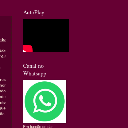
AutoPlay
nto
 Me
Yet
Canal no
0
Whatsapp
res
hor
ndo
de
nte
que
ão.
Em função de dar