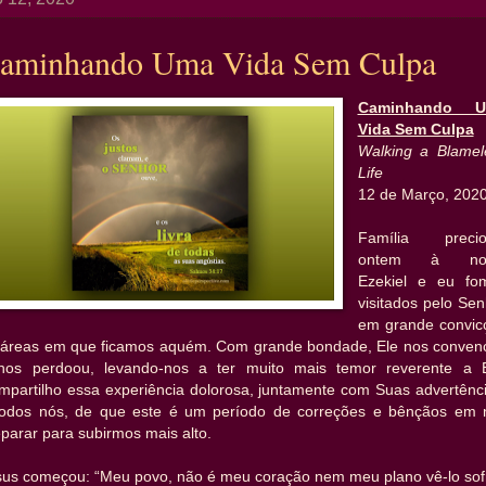
aminhando Uma Vida Sem Culpa
Caminhando 
Vida Sem Culpa
Walking a Blamel
Life
12 de Março, 202
Família precio
ontem à noi
Ezekiel e eu fo
visitados pelo Se
em grande convic
 áreas em que ficamos aquém. Com grande bondade, Ele nos conven
nos perdoou, levando-nos a ter muito mais temor reverente a E
mpartilho essa experiência dolorosa, juntamente com Suas advertênci
todos nós, de que este é um período de correções e bênçãos em 
parar para subirmos mais alto.
sus começou: “Meu povo, não é meu coração nem meu plano vê-lo sofr