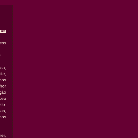
Uma
ess
0
sa,
te,
mos
nhor
ção
ceu
le.
as,
nos
er,