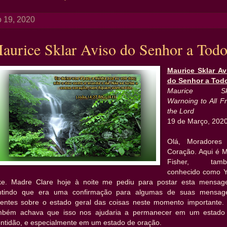
 19, 2020
aurice Sklar Aviso do Senhor a Todo
Maurice Sklar Av
do Senhor a Tod
Maurice Skl
Warnoing to All F
the Lord
19 de Março, 202
Olá, Moradores
Coração. Aqui é M
Fisher, tam
conhecido como 
ke. Madre Clare hoje à noite me pediu para postar esta mensag
ntindo que era uma confirmação para algumas de suas mensag
centes sobre o estado geral das coisas neste momento importante. 
mbém achava que isso nos ajudaria a permanecer em um estado
ontidão, e especialmente em um estado de oração.