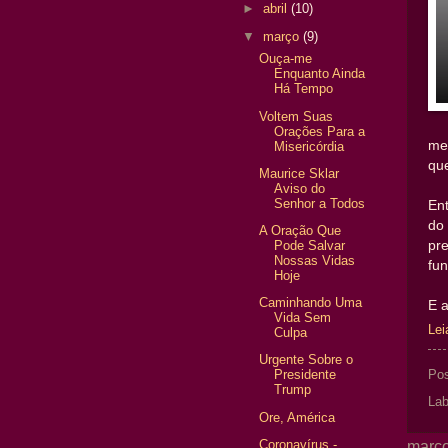
►
abril
(10)
▼
março
(9)
Ouça-me
Enquanto Ainda
Há Tempo
Voltem Suas
Orações Para a
me
Misericórdia
qu
Maurice Sklar
Aviso do
Senhor a Todos
En
do
A Oração Que
pr
Pode Salvar
Nossas Vidas
fun
Hoje
Caminhando Uma
E a
Vida Sem
Lei
Culpa
Urgente Sobre o
Presidente
Po
Trump
Lab
Ore, América
Coronavírus -
março