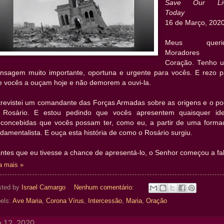
Save Our Li
Today
16 de Março, 202
Meus querid
Moradores 
Coração. Tenho 
nsagem muito importante, oportuna e urgente para vocês. E rezo p
e vocês a ouçam hoje e não demorem a ouvi-la.
trevistei um comandante das Forças Armadas sobre as origens e o po
 Rosário. E estou pedindo que vocês apresentem quaisquer ide
econcebidas que vocês possam ter, como eu, a partir de uma forma
damentalista. E ouça esta história de como o Rosário surgiu.
ntes que eu tivesse a chance de apresentá-lo, o Senhor começou a fal
a mais »
sted by
Israel Camargo
Nenhum comentário:
els:
Ave Maria
,
Corona Vírus
,
Intercessão
,
Maria
,
Oração
 12, 2020