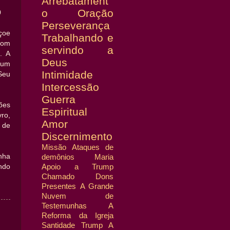
Arrebatament
o
Oração
0
Perseverança
çoe
Trabalhando e
com
servindo a
. A
Deus
 um
Intimidade
Seu
Intercessão
Guerra
ões
Espiritual
ro,
Amor
 de
Discernimento
Missão
Ataques de
demônios
Maria
nha
Apoio a Trump
ndo
Chamado
Dons
Presentes
A Grande
Nuvem de
Testemunhas
A
Reforma da Igreja
Santidade
Trump
A