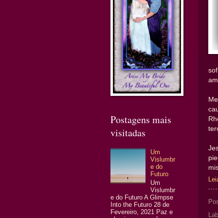
so
am
Me
ca
Postagens mais
Rh
ter
visitadas
Je
Um
pi
Vislumbr
e do
mis
Futuro
Lei
Um
Vislumbr
e do Futuro A Glimpse
Po
Into the Futuro 28 de
Fevereiro, 2021 Paz e
Lab