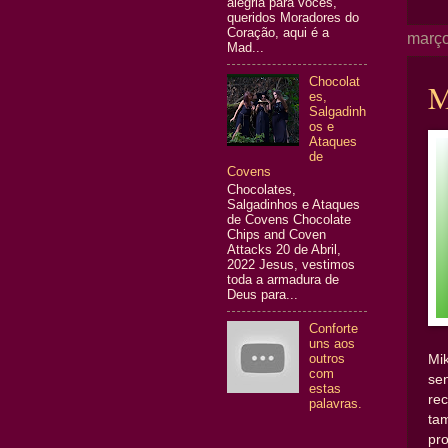
alegria para vocês,
queridos Moradores do
Coração, aqui é a
março
Mad...
Chocolat
M
es,
Salgadinh
os e
Ataques
de
Covens
Chocolates,
Salgadinhos e Ataques
de Covens Chocolate
Chips and Coven
Attacks 20 de Abril,
2022 Jesus, vestimos
toda a armadura de
Deus para...
Conforte
uns aos
outros
Mi
com
se
estas
re
palavras.
ta
pr