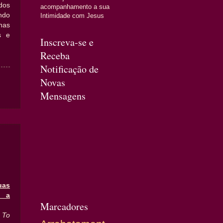
dos
acompanhamento a sua
ndo
Intimidade com Jesus
nas
s e
Inscreva-se e
Receba
Notificação de
Novas
Mensagens
as
a a
Marcadores
 To