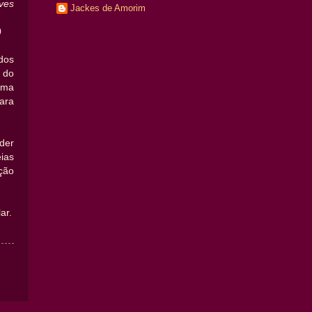
ves
Jackes de Amorim
0
os
do
uma
ara
der
ias
ção
ar.