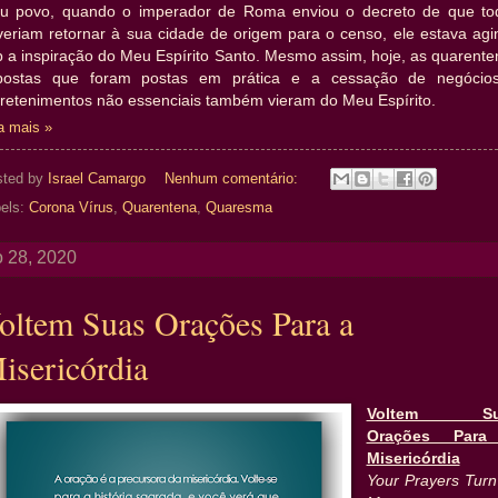
u povo, quando o imperador de Roma enviou o decreto de que to
veriam retornar à sua cidade de origem para o censo, ele estava agi
b a inspiração do Meu Espírito Santo. Mesmo assim, hoje, as quarente
postas que foram postas em prática e a cessação de negócio
tretenimentos não essenciais também vieram do Meu Espírito.
a mais »
sted by
Israel Camargo
Nenhum comentário:
els:
Corona Vírus
,
Quarentena
,
Quaresma
 28, 2020
oltem Suas Orações Para a
isericórdia
Voltem Su
Orações Par
Misericórdia
Your Prayers Turn