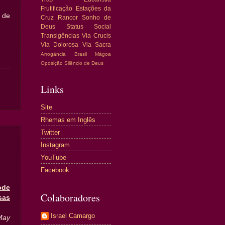
Frutificação
Estações da
 de
Cruz
Rancor
Sonho de
Deus
Status Social
Transigências
Via Crucis
Via Dolorosa
Via Sacra
Arrogância
Brasil
Mágoa
Oposição
Silêncio de Deus
Links
Site
Rhemas em Inglês
Twitter
Instagram
YouTube
Facebook
ode
Colaboradores
as
Israel Camargo
May