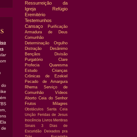
Ressurreição da
Igreja
Refúgio
Eremitério
Testemunhos
s
Cansaço
Purificação
Armadura de Deus
Comunhão
iso
Determinação
Orgulho
Distração
Desânimo
os
Bençãos
Divisão
ar
Purgatório
Clare
rom
Profecia
Quaresma
Estudo
Crianças
0
Crônicas de Ezekiel
Pecado de Amargura
 do
Rhema
Serviço de
ike
Comunhão
Vídeos
bém
Aborto
Ceia do Senhor
Frutos
Milagres
YBS
Obstáculos
Santa Ceia
em,
Unção
Feridas de Jesus
ens
Inocência
Livros
Mentiras
Ela
Sinais
3 Dias de
 de
Escuridão
Deixados pra
Trás
Eucaristia