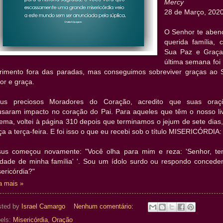
Mercy
28 de Março, 202
O Senhor te aben
querida família, 
Sua Paz e Graça
última semana foi
frimento fora das paradas, mas conseguimos sobreviver graças ao 
or e graça.
us preciosos Moradores do Coração, acredito que suas oraç
usaram impacto no coração do Pai. Para aqueles que têm o nosso liv
ema, voltei à página 310 depois que terminamos o jejum de sete dias,
ça a terça-feira. E foi isso o que eu recebi sob o título MISERICÓRDIA:
sus começou novamente: "Você olha para mim e reza: 'Senhor, te
edade de minha família' '. Sou um ídolo surdo ou respondo concede
ericórdia?"
a mais »
sted by
Israel Camargo
Nenhum comentário:
els:
Misericórdia
,
Oração