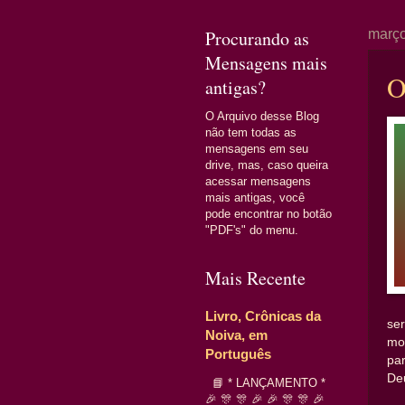
Procurando as
março
Mensagens mais
O
antigas?
O Arquivo desse Blog
não tem todas as
mensagens em seu
drive, mas, caso queira
acessar mensagens
mais antigas, você
pode encontrar no botão
"PDF's" do menu.
Mais Recente
Livro, Crônicas da
se
Noiva, em
mo
Português
pa
De
📘 * LANÇAMENTO *
🎉 🎊 🎊 🎉 🎉 🎊 🎊 🎉