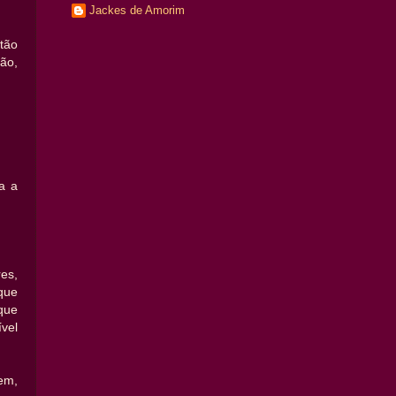
Jackes de Amorim
tão
ão,
a a
es,
que
que
vel
em,