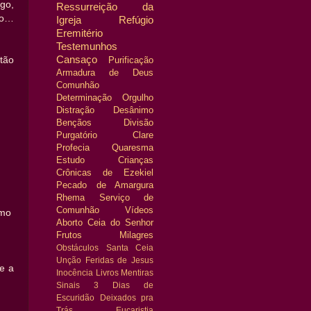
igo,
Ressurreição da
mo…
Igreja
Refúgio
Eremitério
Testemunhos
Cansaço
tão
Purificação
Armadura de Deus
Comunhão
Determinação
Orgulho
Distração
Desânimo
Bençãos
Divisão
Purgatório
Clare
Profecia
Quaresma
Estudo
Crianças
Crônicas de Ezekiel
Pecado de Amargura
Rhema
Serviço de
Comunhão
Vídeos
omo
Aborto
Ceia do Senhor
Frutos
Milagres
Obstáculos
Santa Ceia
Unção
Feridas de Jesus
e a
Inocência
Livros
Mentiras
Sinais
3 Dias de
Escuridão
Deixados pra
Trás
Eucaristia