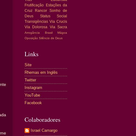
Frutificação
Estações da
Cruz
Rancor
Sonho de
Deus
Status Social
Transigências
Via Crucis
Via Dolorosa
Via Sacra
Arrogância
Brasil
Mágoa
Oposição
Silêncio de Deus
Links
Site
Rhemas em Inglês
Twitter
nte
Instagram
YouTube
Facebook
ada
Colaboradores
Israel Camargo
 me