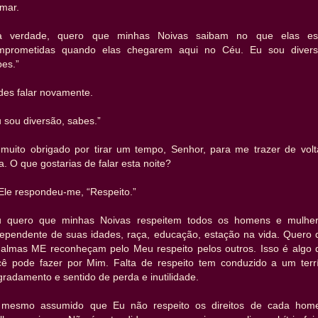
imar.
a verdade, quero que minhas Noivas saibam no que elas es
mprometidas quando elas chegarem aqui no Céu. Eu sou divers
bes.”
des falar novamente.
 sou diversão, sabes.”
 muito obrigado por tirar um tempo, Senhor, para me trazer de volt
a. O que gostarias de falar esta noite?
Ele respondeu-me, “Respeito.”
u quero que minhas Noivas respeitem todos os homens e mulher
dependente de suas idades, raça, educação, estação na vida. Quero 
 almas ME reconheçam pelo Meu respeito pelos outros. Isso é algo 
cê pode fazer por Mim. Falta de respeito tem conduzido a um terrí
radamento e sentido de perda e inutilidade.
 mesmo assumido que Eu não respeito os direitos de cada hom