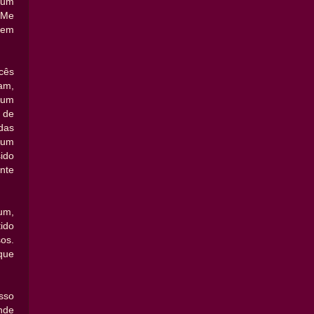
i um
 Me
tem
cês
am,
m um
 de
das
 um
ido
nte
um,
tido
os.
que
sso
nde