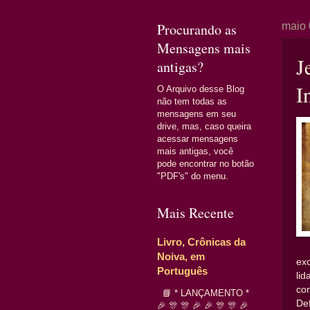
Procurando as
maio 
Mensagens mais
J
antigas?
I
O Arquivo desse Blog
não tem todas as
mensagens em seu
drive, mas, caso queira
acessar mensagens
mais antigas, você
pode encontrar no botão
"PDF's" do menu.
Mais Recente
Livro, Crônicas da
Noiva, em
exc
Português
li
co
📘 * LANÇAMENTO *
De
🎉 🎊 🎊 🎉 🎉 🎊 🎊 🎉