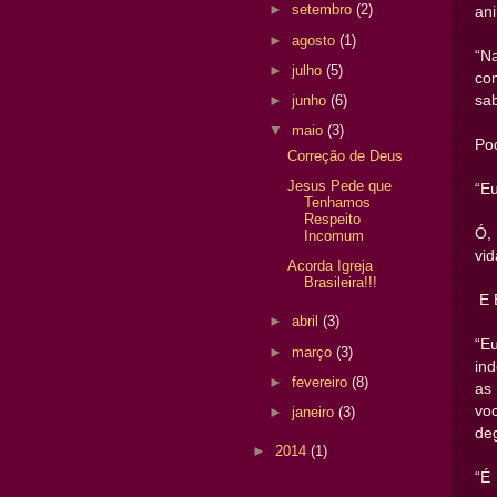
►
setembro
(2)
an
►
agosto
(1)
“N
►
julho
(5)
co
sa
►
junho
(6)
▼
maio
(3)
Po
Correção de Deus
Jesus Pede que
“Eu
Tenhamos
Respeito
Ó,
Incomum
vid
Acorda Igreja
Brasileira!!!
E 
►
abril
(3)
“E
►
março
(3)
in
►
fevereiro
(8)
as
vo
►
janeiro
(3)
deg
►
2014
(1)
“É