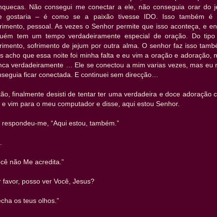
nquecas. Não consegui me conectar a ele, não conseguia orar do je
e gostaria – é como se a paixão tivesse IDO. Isso também é
frimento, pessoal. As vezes o Senhor permite que isso aconteça, e en
guém tem um tempo verdadeiramente especial de oração. Do tipo
frimento, sofrimento de jejum por outra alma. O senhor faz isso tamb
s acho que essa noite foi minha falta e eu vim a oração e adoração, 
nca verdadeiramente … Ele se conectou a mim varias vezes, mas eu 
nseguia ficar conectada. E continuei sem direcção…
ão, finalmente desisti de tentar ter uma verdadeira e doce adoração
 e vim para o meu computador e disse, aqui estou Senhor.
e respondeu-me, “Aqui estou, também.”
.
cê não Me acredita.”
 favor, posso ver Você, Jesus?
cha os teus olhos.”