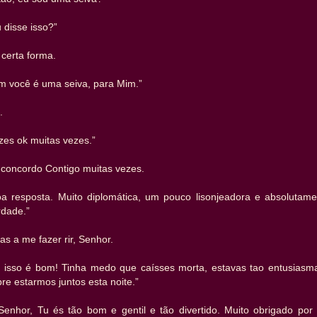
 disse isso?”
certa forma.
im você é uma seiva, para Mim.”
.
zes ok muitas vezes.”
 concordo Contigo muitas vezes.
oa resposta. Muito diplomática, um pouco lisonjeadora e absolutame
rdade.”
as a me fazer rir, Senhor.
, isso é bom! Tinha medo que caísses morta, estavas tao entusiasm
re estarmos juntos esta noite.”
Senhor, Tu és tão bom e gentil e tão divertido. Muito obrigado por