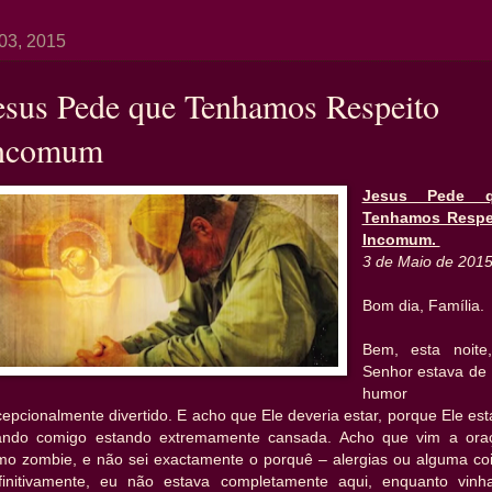
03, 2015
esus Pede que Tenhamos Respeito
ncomum
Jesus Pede 
Tenhamos Respe
Incomum.
3 de Maio de 201
Bom dia, Família.
Bem, esta noite
Senhor estava de
humor
epcionalmente divertido. E acho que Ele deveria estar, porque Ele es
dando comigo estando extremamente cansada. Acho que vim a ora
mo zombie, e não sei exactamente o porquê – alergias ou alguma coi
finitivamente, eu não estava completamente aqui, enquanto vinh