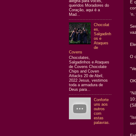
alegria para vocês,
E q
queridos Moradores do
co
Coração, aqui é a
‘o,
Mad...
Chocolat
Se
es,
vaz
Salgadinh
os e
Ataques
Ele
de
Covens
O q
Chocolates,
Salgadinhos e Ataques
de Covens Chocolate
“V
Chips and Coven
Attacks 20 de Abril,
2022 Jesus, vestimos
OK
toda a armadura de
Deus para...
“N
10:
Conforte
uns aos
(S
outros
com
“I
estas
palavras.
sei
En