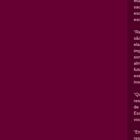
mul
sa
es
esc
“R
sã
ela
im
so
al
fu
ex
ins
“Q
res
de
Es
vo
“E
re