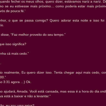
uando fechei os meus olhos, quero dizer, estávamos nariz a nariz. D
mo se eu estivesse mais próximo… como poderia estar mais próxi
 vós de pouca fé.’
nhor, o que se passa comigo? Quero adorar esta noite e isso foi 
io.
 disse, “Faz melhor proveito do seu tempo.”
ue isso significa?
enha cá mais cedo.”
.
ão realmente, Eu quero dizer isso. Tenta chegar aqui mais cedo, c
00.”
ão 3:31 agora …) Ok.
sso ajudará, Amada. Você está cansada, mas essa é a hora do dia ond
va está a baixar e não a levantar.”
tão, eu sou uma seiva?