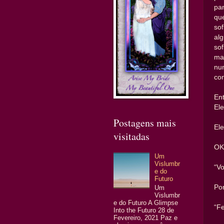
pa
qu
so
al
so
ma
nu
co
Ent
Ele
Postagens mais
El
visitadas
OK
Um
Vislumbr
“Vo
e do
Futuro
Por
Um
Vislumbr
e do Futuro A Glimpse
“Fe
Into the Futuro 28 de
Fevereiro, 2021 Paz e