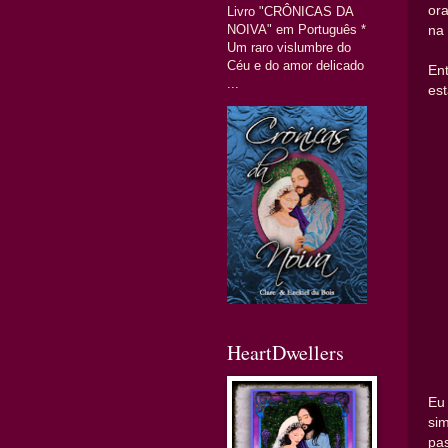
or
Livro "CRÔNICAS DA
NOIVA" em Português *
na
Um raro vislumbre do
Céu e do amor delicado
En
...
es
HeartDwellers
Eu
si
pa