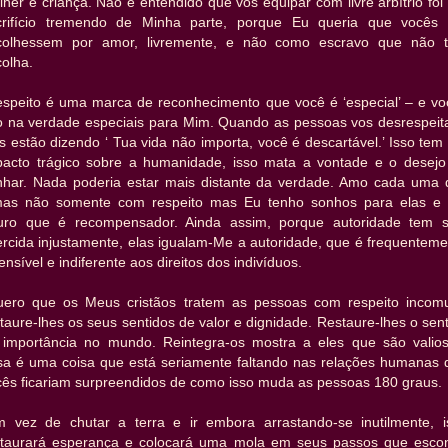
her e criança. Não é entendido que vos equipar com livre arbítrio fo
crifício tremendo de Minha parte, porque Eu queria que vocês
colhessem por amor, livremente, e não como escravo que não 
olha.
espeito é uma marca de reconhecimento que você é ‘especial’ – e vo
o na verdade especiais para Mim. Quando as pessoas vos desrespeit
s estão dizendo ‘ Tua vida não importa, você é descartável.’ Isso te
pacto trágico sobre a humanidade, isso mata a vontade e o desejo
nhar. Nada poderia estar mais distante da verdade. Amo cada uma 
mas não somente com respeito mas Eu tenho sonhos para elas e
turo que é recompensador. Ainda assim, porque autoridade tem s
ercida injustamente, elas igualam-Me a autoridade, que é frequenteme
ensível e indiferente aos direitos dos indivíduos.
uero que os Meus cristãos tratem as pessoas com respeito incom
taure-lhes os seus sentidos de valor e dignidade. Restaure-lhes o sen
 importância no mundo. Reintegra-os mostra a eles que são valios
sa é uma coisa que está seriamente faltando nas relações humanas 
cês ficariam surpreendidos de como isso muda as pessoas 180 graus.
m vez de chutar a terra e ir embora arrastando-se inutilmente, i
staurará esperança e colocará uma mola em seus passos que esco