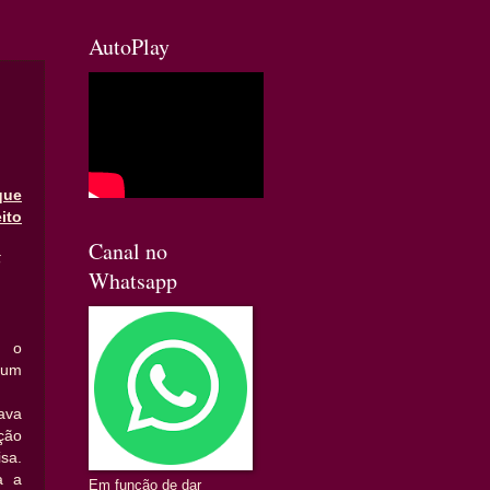
AutoPlay
que
ito
Canal no
5
Whatsapp
, o
 um
tava
ção
sa.
a a
Em função de dar