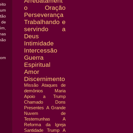
Arrebatament
ito
o
Oração
 um
Perseverança
tão
Trabalhando e
 de
servindo a
ém,
mas
Deus
não
Intimidade
Intercessão
Guerra
 com
Espiritual
Amor
Discernimento
Missão
Ataques de
demônios
Maria
Apoio a Trump
Chamado
Dons
Presentes
A Grande
Nuvem de
Testemunhas
A
Reforma da Igreja
Santidade
Trump
A