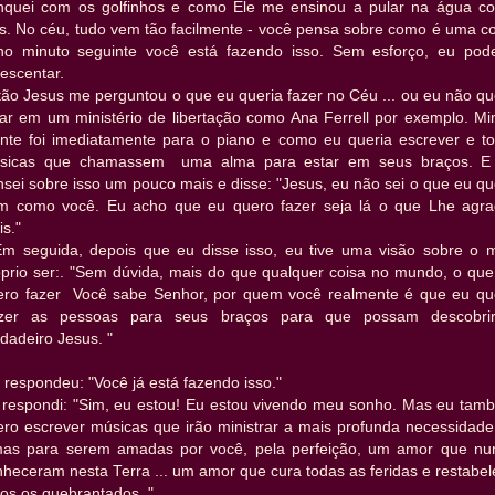
inquei com os golfinhos e como Ele me ensinou a pular na água c
es. No céu, tudo vem tão facilmente - você pensa sobre como é uma co
no minuto seguinte você está fazendo isso. Sem esforço, eu pode
escentar.
tão Jesus me perguntou o que eu queria fazer no Céu ... ou eu não qu
tar em um ministério de libertação como Ana Ferrell por exemplo. Mi
nte foi imediatamente para o piano e como eu queria escrever e to
sicas que chamassem uma alma para estar em seus braços. E
nsei sobre isso um pouco mais e disse:
"Jesus, eu não sei o que eu q
m como você. Eu acho que eu quero fazer seja lá o que Lhe agra
s."
 seguida, depois que eu disse isso, eu tive uma visão sobre o 
óprio ser:. "Sem dúvida, mais do que qualquer coisa no mundo, o que
ero fazer Você sabe Senhor, por quem você realmente é que eu qu
azer as pessoas para seus braços para que possam descobri
dadeiro Jesus. "
 respondeu: "Você já está fazendo isso."
 respondi: "Sim, eu estou! Eu estou vivendo meu sonho. Mas eu tam
ero escrever músicas que irão ministrar a mais profunda necessidade
mas para serem amadas por você, pela perfeição, um amor que nu
heceram nesta Terra ... um amor que cura todas as feridas e restabe
os os quebrantados. "