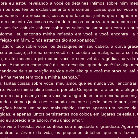
gora eu estou revelando a você os detalhes íntimos sobre mim me
e nós dois temos exclusivamente em comum, coisas que só você e
servamos e apreciamos, coisas que fazemos juntos que ninguém m
z em conjunto. As coisas revelando a nossa natureza um para com o ou
e nos faz cair de cabeça sobre os saltos no amor uns com os outr
nforme eu encontro minha reflexão em você e você encontra a 
rfeição em Mim. E nós estamos tão apaixonados.”
u adoro tudo sobre você: os destaques em seu cabelo, a curva graci
seu pescoço, a forma como você rir e celebra com alegria os arco-íri
da, e até mesmo o jeito como você é sensível às tragédias na vida 
tros . A maneira como você diz 'me desculpe' quando você faz algo me
rnando-se de sua posição na vida e do jeito que você me procura até 
ê finalmente tem toda a minha atenção.”
h, tantas coisas sobre você, meu amor, que eu nunca vou encontrar
ro. Você é minha alma única e perfeita Companheira e tenho a alegri
tar em sua presença como você se alegra de estar em minha presença
ando estamos juntos neste mundo inocente e perfeitamente puro, nos
rações batem um pouco mais rápido, temos apenas um pouco de 
igidas, e apenas juntos persistentes nos coloca em lugares celestiais.
mo eu aprecio e te adoro, meu único amor."
ocê viu a floresta, você conhece sua majestade e grandeza. Agora v
controu a árvore da vida, os pequenos detalhes que nos fazem 