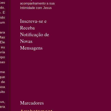
ces
acompanhamento a sua
do.
Intimidade com Jesus
. E
ido
Inscreva-se e
a um
Receba
ara
Notificação de
Mas
Novas
 Ele
Mensagens
 eu
ria
mpo
sas
 me
que
 de
soa
ito
Marcadores
us,
era