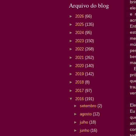
br
Arquivo do blog
el
e 
►
2026
(66)
acr
►
2025
(135)
En
es
►
2024
(95)
me
►
2023
(150)
mú
►
2022
(268)
pe
be
►
2021
(262)
mai
►
2020
(140)
Em
►
2019
(142)
pr
qu
►
2018
(8)
tr
►
2017
(97)
ver
▼
2016
(191)
Ele
►
setembro
(2)
Eu
►
agosto
(12)
qu
►
julho
(18)
al
con
►
junho
(16)
tod