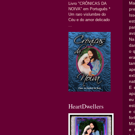
Ma
Livro "CRÔNICAS DA
NOIVA" em Português *
pr
Um raro vislumbre do
Is
Céu e do amor delicado
es
...
par
av
Na
da
o q
er
ta
ap
ex
na
E 
ap
eu
HeartDwellers
es
e 
for
Mi
e 