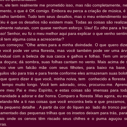
m, ele tem realmente me prometido isso, mas não completamente, ne
mento, o que é OK comigo. Embora eu perca a criação de música, é
abalho também. Tudo tem seus desafios, mas o meu entendimento so
Céu é que os desafios não existem mais. Todas as coisas são realiza
talmente naturais, com quase nenhum esforço. Uau! Eu olho para a fre
sso! Senhor, eu fiz o meu melhor aqui para explicar o que venho senti
cê tem alguma coisa a acrescentar?
sus começou: "Olhe antes para a minha divindade. O que quero dize
e você pode ver uma floresta, mas você também pode ver uma árv
dividual com a beleza de sua casca e galhos e folhas. Tem um aro
a doçura; dá sombra, suas folhas cantam no vento. Mais acima de 
onco vive um falcão mãe com seus filhotes, para baixo na base,
uilos vão para trás e para frente conforme eles armazenam suas bolo
 que quero dizer é que você, minha noiva, tem conhecido a floresta 
 tempo muito longo. Você tem adorado, orou, procurou-me. Apren
bre meu Pai e meu Espírito, e estas coisas são imensas para tod
manidade a adorar e dar honra. Comparo a floresta .Mas agora, eu es
velando-Me a ti nas coisas que você encontra bela e que prezamos,
da pequeno detalhe . A partir da cor do líquen ao lado do tronco par
namentado das pequenas trilhas que os insetos deixam para trás, para
cais onde os cervos têm riscado seus chifres e o puma aguçou s
ras.