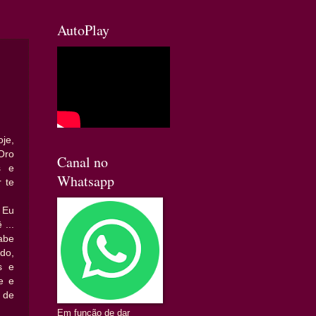
AutoPlay
je,
Oro
Canal no
s e
Whatsapp
 te
 Eu
...
abe
do,
s e
e e
 de
Em função de dar