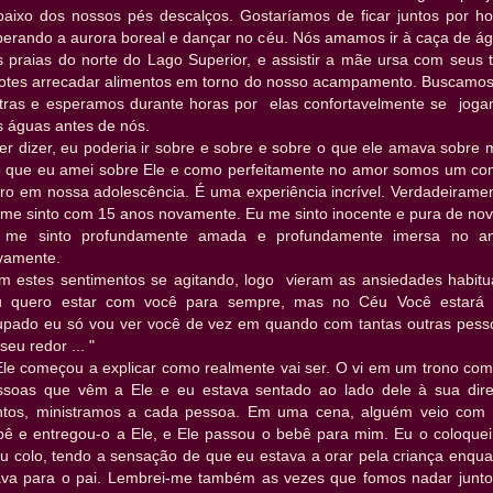
baixo dos nossos pés descalços. Gostaríamos de ficar juntos por ho
perando a aurora boreal e dançar no céu. Nós amamos ir à caça de ág
s praias do norte do Lago Superior, e assistir a mãe ursa com seus t
lhotes arrecadar alimentos em torno do nosso acampamento. Buscamos
ntras e esperamos durante horas por elas confortavelmente se joga
s águas antes de nós.
er dizer, eu poderia ir sobre e sobre e sobre o que ele amava sobre 
o que eu amei sobre Ele e como perfeitamente no amor somos um co
tro em nossa adolescência. É uma experiência incrível. Verdadeiramen
 me sinto com 15 anos novamente. Eu me sinto inocente e pura de nov
 me sinto profundamente amada e profundamente imersa no a
vamente.
m estes sentimentos se agitando, logo vieram as ansiedades habitua
u quero estar com você para sempre, mas no Céu Você estará 
upado eu só vou ver você de vez em quando com tantas outras pess
seu redor ... "
Ele começou a explicar como realmente vai ser. O vi em um trono com
ssoas que vêm a Ele e eu estava sentado ao lado dele à sua direi
ntos, ministramos a cada pessoa. Em uma cena, alguém veio com
bê e entregou-o a Ele, e Ele passou o bebê para mim. Eu o coloquei
u colo, tendo a sensação de que eu estava a orar pela criança enqua
ava para o pai. Lembrei-me também as vezes que fomos nadar junto