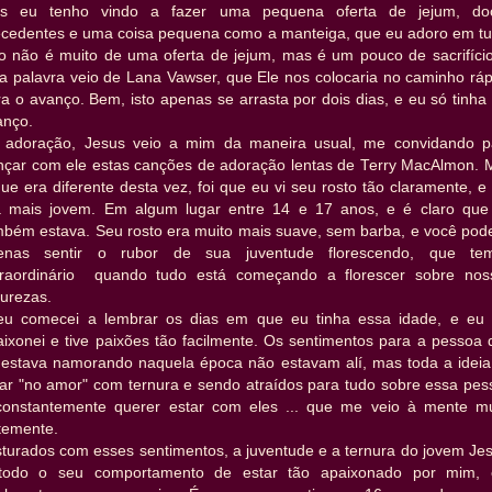
s eu tenho vindo a fazer uma pequena oferta de jejum, do
ecedentes e uma coisa pequena como a manteiga, que eu adoro em tu
so não é muito de uma oferta de jejum, mas é um pouco de sacrifício
ta palavra veio de Lana Vawser, que Ele nos colocaria no caminho ráp
a o avanço. Bem, isto apenas se arrasta por dois dias, e eu só tinh
anço.
 adoração, Jesus veio a mim da maneira usual, me convidando p
nçar com ele estas canções de adoração lentas de Terry MacAlmon. 
ue era diferente desta vez, foi que eu vi seu rosto tão claramente, e
a mais jovem. Em algum lugar entre 14 e 17 anos, e é claro que
mbém estava. Seu rosto era muito mais suave, sem barba, e você pode
enas sentir o rubor de sua juventude florescendo, que te
traordinário quando tudo está começando a florescer sobre nos
turezas.
eu comecei a lembrar os dias em que eu tinha essa idade, e eu
aixonei e tive paixões tão facilmente. Os sentimentos para a pessoa 
 estava namorando naquela época não estavam alí, mas toda a ideia
tar "no amor" com ternura e sendo atraídos para tudo sobre essa pes
constantemente querer estar com eles ... que me veio à mente mu
temente.
sturados com esses sentimentos, a juventude e a ternura do jovem Jes
todo o seu comportamento de estar tão apaixonado por mim, 