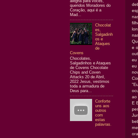
alegria para vocês,
de
queridos Moradores do
Coração, aqui é a
es
Mad...
na
fi
Chocolat
lo
es,
Salgadinh
na
os e
Qu
Ataques
e 
de
Covens
ou
Chocolates,
eu
Salgadinhos e Ataques
eu
de Covens Chocolate
Chips and Coven
no
Attacks 20 de Abril,
Co
2022 Jesus, vestimos
"E
toda a armadura de
Deus para...
oc
ao 
Conforte
E 
uns aos
pe
outros
com
Ju
estas
be
palavras.
me
or