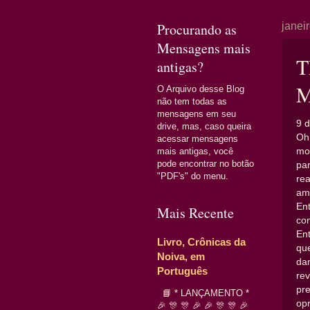
Procurando as
janei
Mensagens mais
T
antigas?
M
O Arquivo desse Blog
não tem todas as
mensagens em seu
9 d
drive, mas, caso queira
Oh
acessar mensagens
mo
mais antigas, você
pode encontrar no botão
pa
"PDF's" do menu.
re
am
En
Mais Recente
co
En
Livro, Crônicas da
qu
Noiva, em
da
Português
re
pr
📘 * LANÇAMENTO *
opr
🎉 🎊 🎊 🎉 🎉 🎊 🎊 🎉