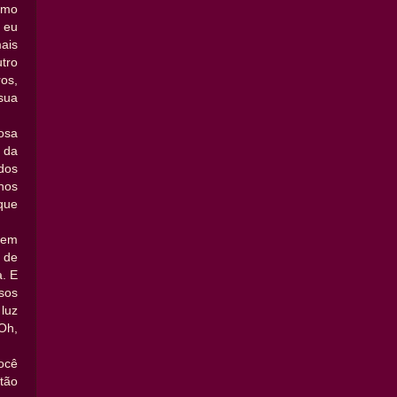
smo
 eu
ais
tro
os,
sua
osa
s da
dos
nos
que
 em
a de
. E
sos
luz
 Oh,
ocê
tão