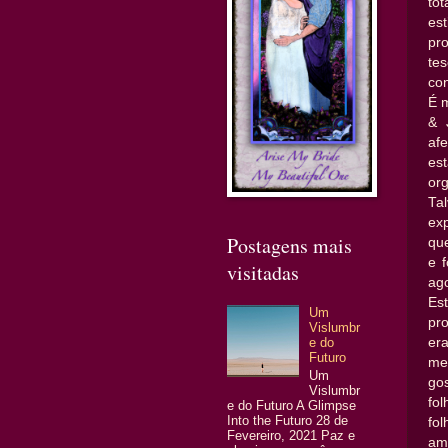
to
es
pr
te
co
É 
& 
af
es
org
Ta
ex
Postagens mais
qu
e 
visitadas
ag
Es
Um
pr
Vislumbr
er
e do
Futuro
me
Um
go
Vislumbr
fo
e do Futuro A Glimpse
Into the Futuro 28 de
fo
Fevereiro, 2021 Paz e
am