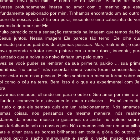
talmente novo para mim. É como se eu tivesse 16 anos de nov
tivesse profundamente imersa no amor com o menino que est
ofundamente apaixonado por mim. Tínhamos encontrado um ao outro 
souro de nossas vidas! Eu era pura, inocente e uma cabecinha de ve
nsumida de amor por Ele.
muito parecido com a sensação retratada na imagem que temos da No
Jesus juntos. Nessa imagem Ele parece tão terno, Ele olha qu
eminado para os padrões de algumas pessoas. Mas, realmente, o que
tava querendo retratar nesta pintura era o amor doce, inocente, pur
anizado que a noiva e o noivo tinham um pelo outro ...
lvez se você puder se lembrar da sua primeira paixão ... sua prime
periência "no amor", irás recordar como vocês foram consumidos 
erer estar com essa pessoa. E eles sentiram a mesma forma sobre v
foi como o céu na terra. Bem, isso é o que eu experimentei com Je
ora.
távamos sentados, olhando um para o outro e Seu amor por mim era 
ofundo e comovente e, obviamente, muito exclusivo ... Eu só entendi.
a tudo o que ele sempre quis em um relacionamento. Nós amamos
smas coisas, nós pensamos da mesma maneira, nós realme
stamos da mesma música e gostamos de andar no outono sobre
lhas farfalhando sob os nossos pés. Nós amamos colocar em uma pilha
lhas e olhar para as bordas brilhantes em toda a glória do outono. 
amos ouvir o riacho murmurante e sentir o verde musgo esponj