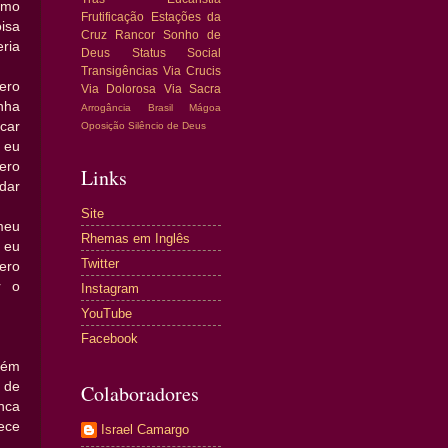
omo
Frutificação
Estações da
isa
Cruz
Rancor
Sonho de
ria
Deus
Status Social
Transigências
Via Crucis
ero
Via Dolorosa
Via Sacra
nha
Arrogância
Brasil
Mágoa
car
Oposição
Silêncio de Deus
 eu
uero
Links
dar
Site
meu
Rhemas em Inglês
 eu
Twitter
ero
r o
Instagram
YouTube
Facebook
bém
 de
Colaboradores
nca
lece
Israel Camargo