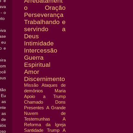
Arrebatament
o e
o
Oração
ava
- o
Perseverança
nto
Trabalhando e
servindo a
iva
Deus
ase
Intimidade
 eu
o e
Intercessão
Guerra
ira
Espiritual
com
Amor
ocê
Discernimento
sus
Missão
Ataques de
tão
demônios
Maria
 Eu
Apoio a Trump
 as
Chamado
Dons
Presentes
A Grande
nte
Nuvem de
 as
Testemunhas
A
 de
Reforma da Igreja
Nós
Santidade
Trump
A
oso