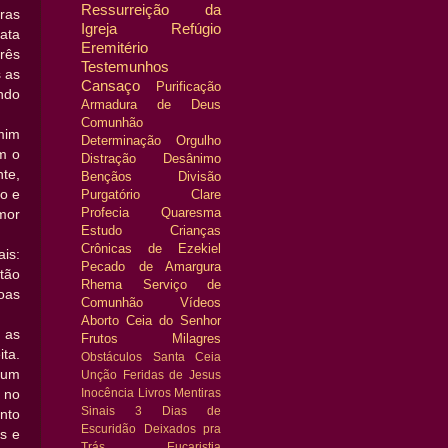
Ressurreição da
ras
Igreja
Refúgio
ata
Eremitério
rês
Testemunhos
 as
Cansaço
Purificação
ndo
Armadura de Deus
Comunhão
mim
Determinação
Orgulho
m o
Distração
Desânimo
te,
Bençãos
Divisão
o e
Purgatório
Clare
Profecia
Quaresma
mor
Estudo
Crianças
Crônicas de Ezekiel
is:
Pecado de Amargura
tão
Rhema
Serviço de
oas
Comunhão
Vídeos
Aborto
Ceia do Senhor
 as
Frutos
Milagres
ta.
Obstáculos
Santa Ceia
 um
Unção
Feridas de Jesus
 no
Inocência
Livros
Mentiras
Sinais
3 Dias de
nto
Escuridão
Deixados pra
s e
Trás
Eucaristia