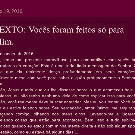
ro 19, 2016
EXTO: Vocês foram feitos só para
im.
e janeiro de 2016.
, tenho um presente maravilhoso para compartilhar com vocês ho
radores do coração! Esta é uma linda, linda mensagem do Senhor. 
ra que ela realmente desça profundamente em seus coraçõe
almente mexa com você para saber o quão profundamente o Senhor
a.
tão, Jesus queria que eu lhe dissesse sobre o que aconteceu hoje.
nfesso, eu não tenho nenhuma ideia de como explicar isso para você 
tão, você realmente deve buscar entender. Mas eu vou tentar. Você s
e eu estive falando sobre Seu verdadeiro, amor íntimo; me seguran
nçando comigo, olhando nos meus olhos. Levando-me a lugare
velando coisas que estão para acontecer. Bem, isso é tudo sublim
ecioso quando eu estou com minha mente direita e não sob algum tipo
essão, como eu estava há alguns dias ...