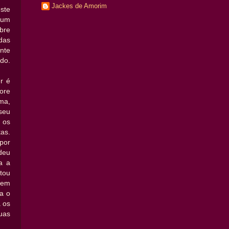
Jackes de Amorim
ste
 um
bre
das
nte
ndo.
r é
ore
ma,
seu
 os
tas.
por
deu
a a
tou
 em
a o
 os
uas