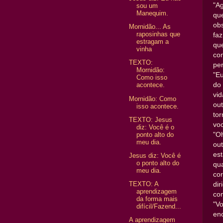
"A
sou um
Manequim.
qu
ob
Mornidão... As
raposinhas que
fa
estragam a
qu
vinha
co
TEXTO:
pe
Mornidão:
"E
Como isso
do 
acontece.
vi
Mornidão: Como
ou
isso acontece.
to
TEXTO: Jesus
voc
diz: Você é o
ponto alto do
"O
meu dia.
out
es
Jesus diz: Você é
o ponto alto do
qu
meu dia.
co
TEXTO: A
dir
aprendizagem
co
da forma mais
"V
difícil/Fazend...
en
A aprendizagem