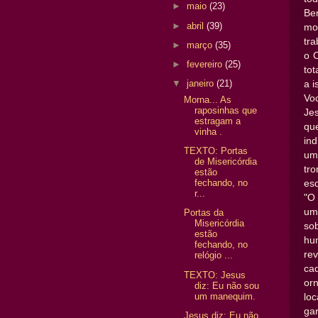
►
maio
(23)
Be
►
abril
(39)
mo
tr
►
março
(35)
o 
►
fevereiro
(25)
to
▼
janeiro
(21)
a i
Vo
Morna... As
raposinhas que
Je
estragam a
qu
vinha .
in
TEXTO: Portas
um
de Misericórdia
tr
estão
fechando, no
esq
r...
"O
um
Portas da
Misericórdia
so
estão
hu
fechando, no
re
relógio ...
ca
TEXTO: Jesus
or
diz: Eu não sou
um manequim.
lo
gar
Jesus diz: Eu não