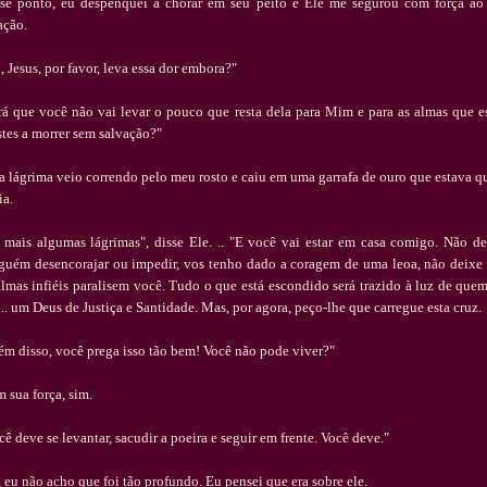
se ponto, eu despenquei a chorar em seu peito e Ele me segurou com for
ç
a ao
a
çã
o.
, Jesus, por favor, leva essa dor embora?"
r
á
que voc
ê
n
ã
o vai levar o pouco que resta dela para Mim e para as almas que e
stes a morrer sem salva
çã
o?"
 l
á
grima veio correndo pelo meu rosto e caiu em uma garrafa de ouro que estava q
ia.
mais algumas l
á
grimas", disse Ele.
.. "E voc
ê
vai estar em casa comigo. N
ã
o d
gu
é
m desencorajar ou impedir, vos tenho dado a coragem de uma leoa, n
ã
o deixe
almas infi
é
is paralisem voc
ê
. Tudo o que est
á
escondido ser
á
trazido
à
luz de que
.. um Deus de Justi
ç
a e Santidade. Mas, por agora, pe
ç
o-lhe que carregue esta cruz.
é
m disso, voc
ê
prega isso t
ã
o bem! Voc
ê
n
ã
o pode viver?"
 sua for
ç
a, sim.
c
ê
deve se levantar, sacudir a poeira e seguir em frente. Voc
ê
deve."
 eu n
ã
o acho que foi t
ã
o profundo.
Eu pensei que era sobre ele.