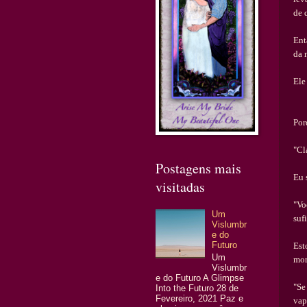
de 
Ent
da 
Ele
Por
"Cl
Postagens mais
Eu 
visitadas
"Vo
Um
suf
Vislumbr
e do
Futuro
Est
Um
mor
Vislumbr
e do Futuro A Glimpse
"Se
Into the Futuro 28 de
Fevereiro, 2021 Paz e
vap