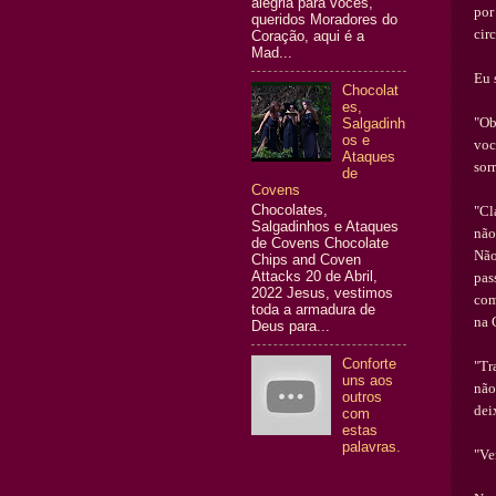
alegria para vocês,
por
queridos Moradores do
cir
Coração, aqui é a
Mad...
Eu 
Chocolat
es,
"Ob
Salgadinh
os e
voc
Ataques
sorr
de
Covens
Chocolates,
"Cl
Salgadinhos e Ataques
n
ã
o
de Covens Chocolate
N
ã
Chips and Coven
Attacks 20 de Abril,
pas
2022 Jesus, vestimos
co
toda a armadura de
na 
Deus para...
Conforte
"Tr
uns aos
n
ã
o
outros
dei
com
estas
palavras.
"Ve