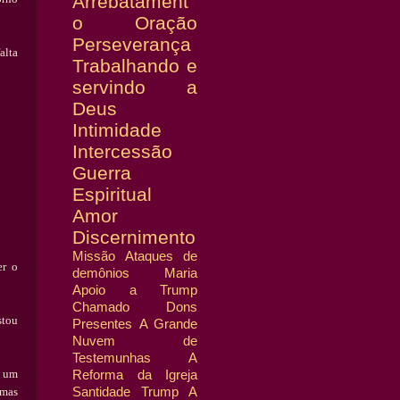
Arrebatament
o
Oração
Perseverança
alta
Trabalhando e
servindo a
Deus
Intimidade
Intercessão
Guerra
Espiritual
Amor
Discernimento
Missão
Ataques de
er o
demônios
Maria
Apoio a Trump
Chamado
Dons
stou
Presentes
A Grande
Nuvem de
Testemunhas
A
 um
Reforma da Igreja
Santidade
Trump
A
 mas