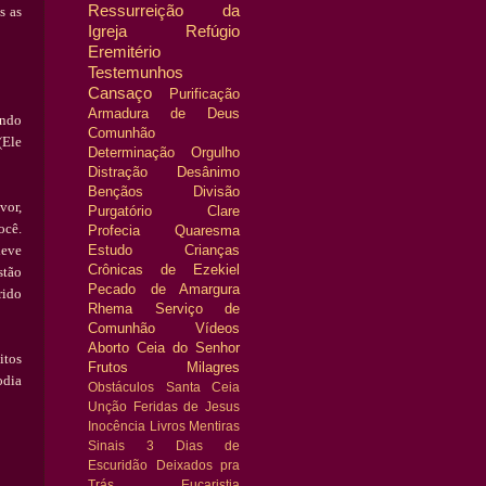
Ressurreição da
s as
Igreja
Refúgio
Eremitério
Testemunhos
Cansaço
Purificação
Armadura de Deus
ando
Comunhão
(Ele
Determinação
Orgulho
Distração
Desânimo
Bençãos
Divisão
vor,
Purgatório
Clare
oc
ê
.
Profecia
Quaresma
eve
Estudo
Crianças
Crônicas de Ezekiel
st
ã
o
Pecado de Amargura
rido
Rhema
Serviço de
Comunhão
Vídeos
Aborto
Ceia do Senhor
itos
Frutos
Milagres
odia
Obstáculos
Santa Ceia
Unção
Feridas de Jesus
Inocência
Livros
Mentiras
Sinais
3 Dias de
Escuridão
Deixados pra
Trás
Eucaristia