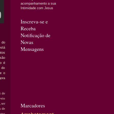
acompanhamento a sua
Intimidade com Jesus
Inscreva-se e
Receba
Notificação de
Novas
 do
st
á
Mensagens
tos
is
ã
o
mo
é
 do
e o
ora
z de
veio
, ser
Marcadores
s de
orno