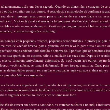
 relacionamentos s
ã
o um dever sagrado. Quando as almas t
ê
m a coragem de se a
a o outro, e confiar uns nos outros,
é
estabelecida uma rela
çã
o de confian
ç
a sagrad
seu dever proteger essa pessoa para o melhor de sua capacidade e se recus
judic
á
-lo . Voc
ê
s
ó
faz mal a si mesmo a longo prazo. Voc
ê
recebe o dano causado
ros. Mas se n
ã
o se arrependerem, voc
ê
est
á
em perigo, porque voc
ê
baixou a guar
raqueceu, cedendo
à
s sugest
õ
es do inimigo.
tan come
ç
a com pequenas trai
çõ
es, pequenas desonestidades, e prossegue para 
 maiores. Se voc
ê
d
á
brecha para a primeira, ele vai lev
á
-lo para outra e outra e ou
que voc
ê
esteja andando todo torcido e deformado.
É
por isso que os dem
ô
nios s
ã
o
os em sua apar
ê
ncia no esp
í
rito, reflete a maldade das suas obra. Depois de s
é
culo
, eles se tornaram terrivelmente deformado. Se voc
ê
reagir aos outros, ao inv
é
doar-.... voc
ê
, tamb
é
m, se tornar
á
deformado.
É
por isso que morri na Cruz: para
as as deformidades possam ser curadas e perdoadas uma vez que a alma moveu
te para vir a Mim e se arrepender.
 voc
ê
ceder aos impulsos do mal quando eles s
ã
o pequenos, voc
ê
vai se tornar 
a, e a pr
ó
xima ocasi
ã
o
é
mais f
á
cil para voc
ê
se justificar a fazer o que
é
errado. Se 
stir as sugest
õ
es do mal no in
í
cio, voc
ê
se torna mais forte.
decis
ã
o de crescer em beleza e santidade, ou murchar na fei
ú
ra e no mal,
é
inteiram
. Eu adverti na sua consci
ê
ncia a n
ã
o fazer alguma coisa, porque eu sei como isso i