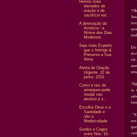
Reinos mais
elevados de
"Oh
oração e de
sacrifício est...
Sat
tor
A destruição da
América - a
qua
Nínive dos Dias
nad
Modernos.
Seja mais Esperto
Ele
que o Inimigo &
div
Preserve a Sua
Alma
ele
mar
Alerta de Oração
uma
Urgente, 22 de
junho, 2016
"N
ã
Como a raiz de
amargura pode
se 
mudar seu
sab
destino e s...
tor
Escolha Deus e a
Santidade e
. "
não a
aos
Mediocridade
que
Surdos e Cegos
car
entre Nós- 16-