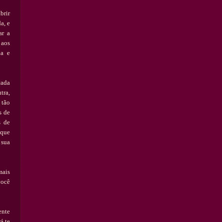
brir
a, e
ar a
 aos
da e
cada
tra,
 t
ã
o
s de
s de
 que
 sua
mais
voc
ê
ente
r
á
te