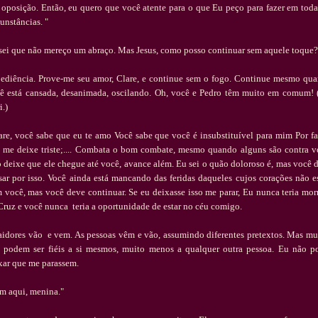
 oposi
çã
o. Ent
ã
o, eu quero que voc
ê
atente para o que Eu pe
ç
o para fazer em toda
cunst
â
ncias. "
sei que n
ã
o mere
ç
o um abra
ç
o.
Mas Jesus, como posso continuar sem aquele toque?
edi
ê
ncia. Prove-me seu amor, Clare, e continue sem o fogo. Continue mesmo qu
ê
est
á
cansada, desanimada, oscilando. Oh, voc
ê
e Pedro t
ê
m muito em comum! 
i.)
are, voc
ê
sabe que eu te amo Voc
ê
sabe que voc
ê
é
insubstitu
í
vel para mim Por fa
 me deixe triste;.... Combata o bom combate, mesmo quando alguns s
ã
o contra v
o deixe que ele chegue at
é
voc
ê
, avance al
é
m. Eu sei o qu
ã
o doloroso
é
, mas voc
ê
d
sar por isso. Voc
ê
ainda est
á
mancando das feridas daqueles cujos cora
çõ
es n
ã
o e
m voc
ê
, mas voc
ê
deve continuar. Se eu deixasse isso me parar, Eu nunca teria mor
Cruz e voc
ê
nunca teria a oportunidade de estar no c
é
u comigo.
aidores v
ã
o e vem. As pessoas v
ê
m e v
ã
o, assumindo diferentes pretextos. Mas mu
 podem ser fi
é
is a si mesmos, muito menos a qualquer outra pessoa. Eu n
ã
o p
xar que me parassem.
m aqui, menina."