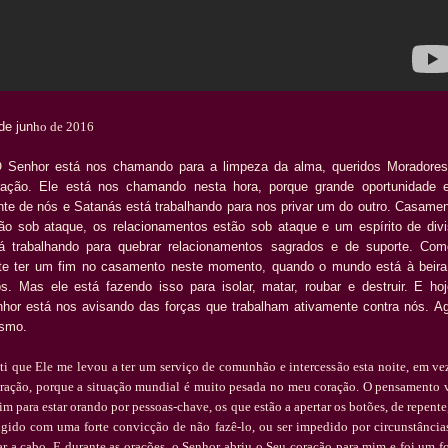
de jun
ho de 2016
 Senhor est
á
nos chamando para a limpeza da alma, queridos Moradores
ra
çã
o.
Ele est
á
nos chamando nesta hora, porque grande oportunidade e
nte de n
ó
s e Satan
á
s est
á
trabalhando para nos privar um do outro.
Casamen
ã
o sob ataque, os relacionamentos est
ã
o sob ataque e um esp
í
rito de div
á
trabalhando para quebrar relacionamentos sagrados e de suporte.
Co
ste ter um fim no casamento neste momento, quando o mundo est
á
à
beira
s.
Mas ele est
á
fazendo isso para isolar, matar, roubar e destruir.
E hoj
hor est
á
nos avisando das for
ç
as que trabalham ativamente contra n
ó
s.
Ag
smo.
ti que Ele me levou a ter um servi
ç
o de comunh
ã
o e intercess
ã
o esta noite, em ve
ra
çã
o, porque a situa
çã
o mundial
é
muito pesada no meu cora
çã
o.
O pensamento 
im para estar orando por pessoas-chave, os que est
ã
o a apertar os bot
õ
es, de repente
ngido com uma forte convic
çã
o de n
ã
o faz
ê
-lo, ou ser impedido por circunst
â
ncia
ar a cabo.
E durante as ora
çõ
es, o Senhor abriu o Seu cora
çã
o para mim e foi um f