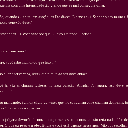
queima com uma intensidade t
ã
o grande que eu mal conseguia olhar.
ã
o, quando eu entrei em ora
çã
o, eu lhe disse: "Eis-me aqui, Senhor. sinto muito a f
nossa conex
ã
o doce."
 respondeu:
"E voc
ê
sabe por que Eu estou retendo ... certo?"
que eu sou ruim?
are, voc
ê
sabe melhor do que isso ..."
s
ó
queria ter certeza, Jesus.
Sinto falta do seu doce abra
ç
o.
c
ê
j
á
viu as chamas furiosas no meu cora
çã
o, Amada. Por agora, isso deve s
iciente."
ou mancando, Senhor, cheio de vozes que me condenam e me chamam de morna.
E
na?
Eu n
ã
o sinto a paix
ã
o.
 eu julgar a devo
çã
o de uma alma por seus sentimentos, eu n
ã
o teria nada al
é
m de
or. O que eu peso
é
a obedi
ê
ncia e voc
ê
est
á
carente nessa
á
rea. N
ã
o por escolha,