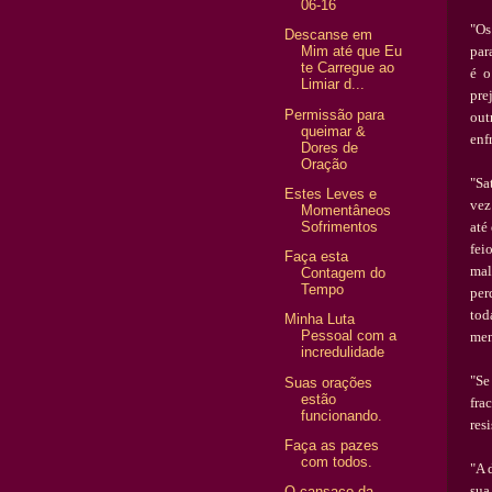
06-16
"Os
Descanse em
par
Mim até que Eu
te Carregue ao
é
o 
Limiar d...
pre
Permissão para
out
queimar &
enf
Dores de
Oração
"Sa
Estes Leves e
vez
Momentâneos
Sofrimentos
at
é
fei
Faça esta
mal
Contagem do
Tempo
per
tod
Minha Luta
Pessoal com a
men
incredulidade
"Se
Suas orações
estão
frac
funcionando.
resi
Faça as pazes
com todos.
"A 
sua
O cansaço da