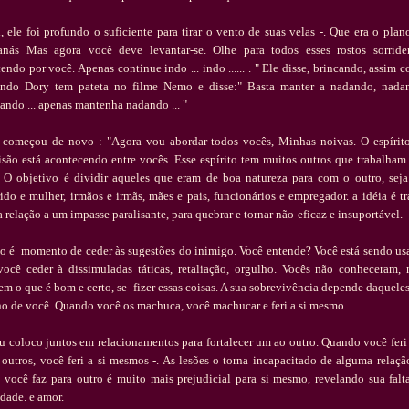
, ele foi profundo o suficiente para tirar o vento de suas velas -. Que era o plan
an
á
s Mas agora voc
ê
deve levantar-se. Olhe para todos esses rostos sorride
cendo por voc
ê
. Apenas continue indo ... indo ...... . "
Ele disse, brincando, assim 
ndo Dory tem pateta no filme Nemo e disse:" Basta manter a nadando, nada
ando ... apenas mantenha nadando ... "
 come
ç
ou de novo
: "Agora vou abordar todos voc
ê
s, Minhas noivas. O esp
í
rit
is
ã
o est
á
acontecendo entre voc
ê
s. Esse esp
í
rito tem muitos outros que trabalham
. O objetivo
é
dividir aqueles que eram de boa natureza para com o outro, seja
ido e mulher, irm
ã
os e irm
ã
s, m
ã
es e pais, funcion
á
rios e empregador. a id
é
ia
é
tr
 rela
çã
o a um impasse paralisante, para quebrar e tornar n
ã
o-eficaz e insuport
á
vel.
o
é
momento de ceder
à
s sugest
õ
es do inimigo. Voc
ê
entende? Voc
ê
est
á
sendo us
voc
ê
ceder
à
dissimuladas t
á
ticas, retalia
çã
o, orgulho. Voc
ê
s n
ã
o conheceram,
em o que
é
bom e certo, se fizer essas coisas. A sua sobreviv
ê
ncia depende daquele
no de voc
ê
. Quando voc
ê
os machuca, voc
ê
machucar e feri a si mesmo.
Eu coloco juntos em relacionamentos para fortalecer um ao outro. Quando voc
ê
feri
 outros, voc
ê
feri a si mesmos -. As les
õ
es o torna incapacitado de alguma rela
çã
 voc
ê
faz para outro
é
muito mais prejudicial para si mesmo, revelando sua falt
idade. e amor.