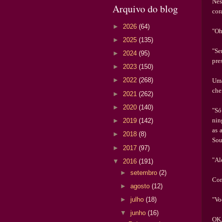
Nes
Arquivo do blog
cor
►
2026
(64)
"Oh
►
2025
(135)
"Se
►
2024
(95)
pre
►
2023
(150)
►
2022
(268)
Uma
che
►
2021
(262)
►
2020
(140)
"S
ó
nin
►
2019
(142)
as 
►
2018
(8)
Sou
►
2017
(97)
"Al
▼
2016
(191)
►
setembro
(2)
Com
►
agosto
(12)
"Vo
►
julho
(18)
▼
junho
(16)
OK,