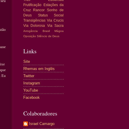
 seu
Frutificação
Estações da
Cruz
Rancor
Sonho de
Deus
Status Social
Transigências
Via Crucis
Via Dolorosa
Via Sacra
st
ã
o
Arrogância
Brasil
Mágoa
Oposição
Silêncio de Deus
uase
Links
Site
eixe
Rhemas em Inglês
 que
m Eu
Twitter
Instagram
YouTube
Facebook
Colaboradores
Israel Camargo