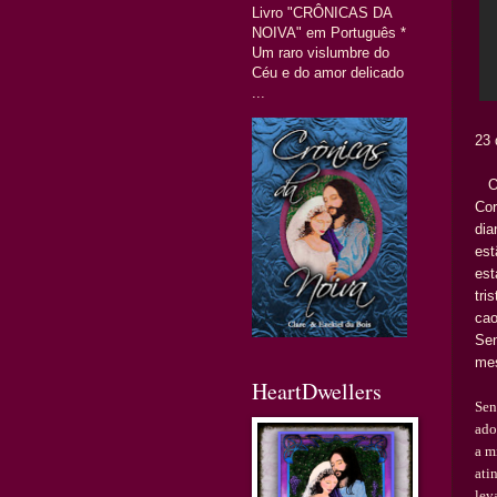
Livro "CRÔNICAS DA
NOIVA" em Português *
Um raro vislumbre do
Céu e do amor delicado
...
23 
O
Co
dia
est
est
tri
cao
Sen
me
HeartDwellers
Sen
ado
a m
ati
lev