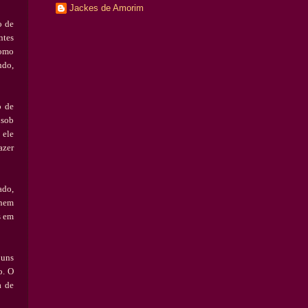
Jackes de Amorim
o de
ntes
como
ndo,
o de
 sob
 ele
azer
ado,
 nem
s em
 uns
o. O
a de