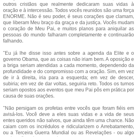
outros cristãos que realmente dedicaram suas vidas à
oração e à intercessão. Todos vocês reunidos são uma força
ENORME. Não é seu poder, é seus corações que clamam,
que liberam Meu braço da graça e da justiça. Vocês mudam
o coração de Meu Pai, e muitos planos para aniquilar as
pessoas do mundo falharam completamente e continuarão
falhando.
"Eu já lhe disse isso antes sobre a agenda da Elite e o
governo Obama, que as coisas não iriam bem. A oposição e
a briga seriam atendidas a cada momento, dependendo da
profundidade e do compromisso com a oração. Sim, em vez
de ir à direita, iria para a esquerda; em vez de descer,
subiria; em vez de dar voltas, seguiria reto. Todos os turnos
seriam opostos aos eventos que meu Pai pôs em prática por
causa de suas orações.
"Não persigam os profetas entre vocês que foram fiéis em
avisá-los. Você deve a eles suas vidas e a vida de seus
entes queridos não salvos, que ainda têm uma chance. Não
caiam com os incrédulos e ridicularizem o Arrebatamento,
ou a Terceira Guerra Mundial ou as Revelações - ou algo