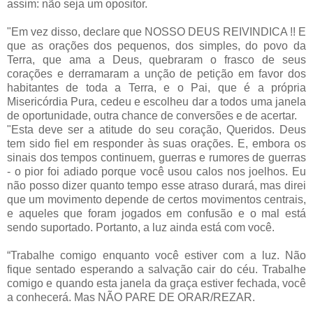
assim: não seja um opositor.
"Em vez disso, declare que NOSSO DEUS REIVINDICA !! E
que as orações dos pequenos, dos simples, do povo da
Terra, que ama a Deus, quebraram o frasco de seus
corações e derramaram a unção de petição em favor dos
habitantes de toda a Terra, e o Pai, que é a própria
Misericórdia Pura, cedeu e escolheu dar a todos uma janela
de oportunidade, outra chance de conversões e de acertar.
"Esta deve ser a atitude do seu coração, Queridos. Deus
tem sido fiel em responder às suas orações. E, embora os
sinais dos tempos continuem, guerras e rumores de guerras
- o pior foi adiado porque você usou calos nos joelhos. Eu
não posso dizer quanto tempo esse atraso durará, mas direi
que um movimento depende de certos movimentos centrais,
e aqueles que foram jogados em confusão e o mal está
sendo suportado. Portanto, a luz ainda está com você.
“Trabalhe comigo enquanto você estiver com a luz. Não
fique sentado esperando a salvação cair do céu. Trabalhe
comigo e quando esta janela da graça estiver fechada, você
a conhecerá. Mas NÃO PARE DE ORAR/REZAR.