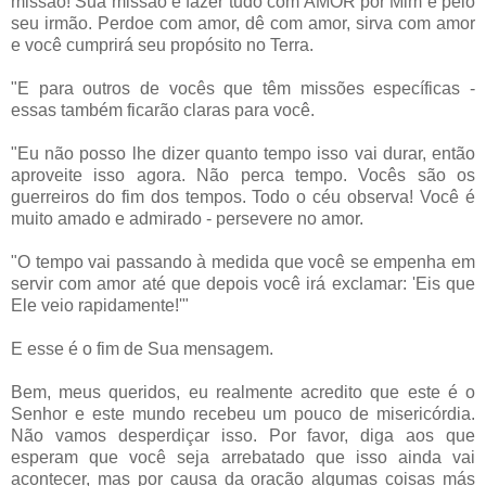
missão! Sua missão é fazer tudo com AMOR por Mim e pelo
seu irmão. Perdoe com amor, dê com amor, sirva com amor
e você cumprirá seu propósito no Terra.
"E para outros de vocês que têm missões específicas -
essas também ficarão claras para você.
"Eu não posso lhe dizer quanto tempo isso vai durar, então
aproveite isso agora. Não perca tempo. Vocês são os
guerreiros do fim dos tempos. Todo o céu observa! Você é
muito amado e admirado - persevere no amor.
"O tempo vai passando à medida que você se empenha em
servir com amor até que depois você irá exclamar: 'Eis que
Ele veio rapidamente!'"
E esse é o fim de Sua mensagem.
Bem, meus queridos, eu realmente acredito que este é o
Senhor e este mundo recebeu um pouco de misericórdia.
Não vamos desperdiçar isso. Por favor, diga aos que
esperam que você seja arrebatado que isso ainda vai
acontecer, mas por causa da oração algumas coisas más