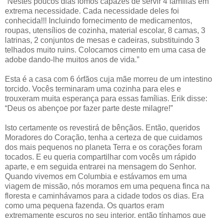
“Nestes poucos dias fomos capazes de servir 4 famílias em
extrema necessidade. Cada necessidade deles foi
conhecida!!! Incluindo fornecimento de medicamentos,
roupas, utensílios de cozinha, material escolar, 8 camas, 3
latrinas, 2 conjuntos de mesas e cadeiras, substituindo 3
telhados muito ruins. Colocamos cimento em uma casa de
adobe dando-lhe muitos anos de vida.”
Esta é a casa com 6 órfãos cuja mãe morreu de um intestino
torcido. Vocês terminaram uma cozinha para eles e
trouxeram muita esperança para essas famílias. Erik disse:
“Deus os abençoe por fazer parte deste milagre!”
Isto certamente os revestirá de bênçãos. Então, queridos
Moradores do Coração, tenha a certeza de que cuidamos
dos mais pequenos no planeta Terra e os corações foram
tocados. E eu queria compartilhar com vocês um rápido
aparte, e em seguida entrarei na mensagem do Senhor.
Quando vivemos em Columbia e estávamos em uma
viagem de missão, nós moramos em uma pequena finca na
floresta e caminhávamos para a cidade todos os dias. Era
como uma pequena fazenda. Os quartos eram
extremamente escuros no seu interior, então tínhamos que