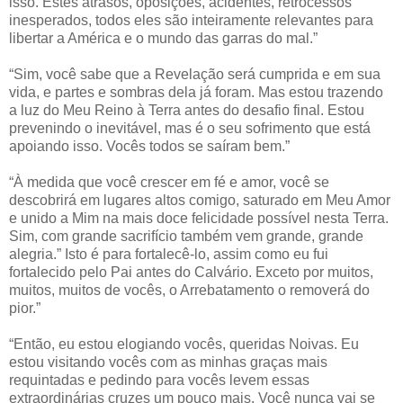
isso. Estes atrasos, oposições, acidentes, retrocessos
inesperados, todos eles são inteiramente relevantes para
libertar a América e o mundo das garras do mal.”
“Sim, você sabe que a Revelação será cumprida e em sua
vida, e partes e sombras dela já foram. Mas estou trazendo
a luz do Meu Reino à Terra antes do desafio final. Estou
prevenindo o inevitável, mas é o seu sofrimento que está
apoiando isso. Vocês todos se saíram bem.”
“À medida que você crescer em fé e amor, você se
descobrirá em lugares altos comigo, saturado em Meu Amor
e unido a Mim na mais doce felicidade possível nesta Terra.
Sim, com grande sacrifício também vem grande, grande
alegria.” Isto é para fortalecê-lo, assim como eu fui
fortalecido pelo Pai antes do Calvário. Exceto por muitos,
muitos, muitos de vocês, o Arrebatamento o removerá do
pior.”
“Então, eu estou elogiando vocês, queridas Noivas. Eu
estou visitando vocês com as minhas graças mais
requintadas e pedindo para vocês levem essas
extraordinárias cruzes um pouco mais. Você nunca vai se