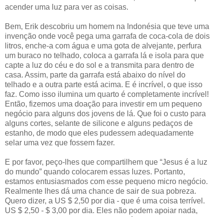
acender uma luz para ver as coisas.
Bem, Erik descobriu um homem na Indonésia que teve uma
invenção onde você pega uma garrafa de coca-cola de dois
litros, enche-a com água e uma gota de alvejante, perfura
um buraco no telhado, coloca a garrafa lá e isola para que
capte a luz do céu e do sol e a transmita para dentro de
casa. Assim, parte da garrafa está abaixo do nível do
telhado e a outra parte está acima. E é incrível, o que isso
faz. Como isso ilumina um quarto é completamente incrível!
Então, fizemos uma doação para investir em um pequeno
negócio para alguns dos jovens de lá. Que foi o custo para
alguns cortes, selante de silicone e alguns pedaços de
estanho, de modo que eles pudessem adequadamente
selar uma vez que fossem fazer.
E por favor, peço-lhes que compartilhem que “Jesus é a luz
do mundo” quando colocarem essas luzes. Portanto,
estamos entusiasmados com esse pequeno micro negócio.
Realmente lhes dá uma chance de sair de sua pobreza.
Quero dizer, a US $ 2,50 por dia - que é uma coisa terrível.
US $ 2,50 - $ 3,00 por dia. Eles não podem apoiar nada,