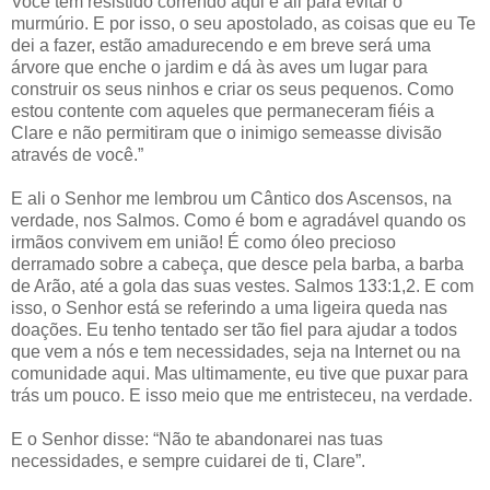
Você tem resistido correndo aqui e ali para evitar o
murmúrio. E por isso, o seu apostolado, as coisas que eu Te
dei a fazer, estão amadurecendo e em breve será uma
árvore que enche o jardim e dá às aves um lugar para
construir os seus ninhos e criar os seus pequenos. Como
estou contente com aqueles que permaneceram fiéis a
Clare e não permitiram que o inimigo semeasse divisão
através de você.”
E ali o Senhor me lembrou um Cântico dos Ascensos, na
verdade, nos Salmos. Como é bom e agradável quando os
irmãos convivem em união! É como óleo precioso
derramado sobre a cabeça, que desce pela barba, a barba
de Arão, até a gola das suas vestes. Salmos 133:1,2. E com
isso, o Senhor está se referindo a uma ligeira queda nas
doações. Eu tenho tentado ser tão fiel para ajudar a todos
que vem a nós e tem necessidades, seja na Internet ou na
comunidade aqui. Mas ultimamente, eu tive que puxar para
trás um pouco. E isso meio que me entristeceu, na verdade.
E o Senhor disse: “Não te abandonarei nas tuas
necessidades, e sempre cuidarei de ti, Clare”.