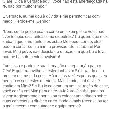
Clare. Diga a verdade aqui, você não está aperfeiçoada na
fé, não por muito tempo!”
É verdade, eu me dou à dúvida e me permito ficar com
medo. Perdoe-me, Senhor.
“Bem, como posso usá-la como um exemplo se você não
tiver tempos oscilantes como os outros? Eu quero que eles
saibam que, enquanto eles estão Me obedecendo, eles
podem contar com a minha provisão. Sem titubear! Por
favor, Meu povo, não desista da direção em que Eu o levar,
porque há sofrimento envolvido!
Tudo isso é parte de sua formação e preparação para o
Céu! E que maravilhosa testemunha você é quando eu o
procuro no meio da crise. Há muitas razões pelas quais eu
permito esses testes queridos. Mas, o principal é: você
confia em Mim? Se Eu te colocar em uma situação de crise,
você confia em Mim para entregá-lo? Você sabe quantos
vivem tragicamente apenas para colocar um telhado sobre
suas cabeças ou dirigir o carro modelo mais recente, ou ter
o mais recente computador e equipamento?