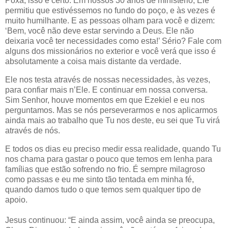
Poxa, isso é certo. Em nossos 30 anos de ministério, Ele
permitiu que estivéssemos no fundo do poço, e às vezes é
muito humilhante. E as pessoas olham para você e dizem:
‘Bem, você não deve estar servindo a Deus. Ele não
deixaria você ter necessidades como esta!’ Sério? Fale com
alguns dos missionários no exterior e você verá que isso é
absolutamente a coisa mais distante da verdade.
Ele nos testa através de nossas necessidades, às vezes,
para confiar mais n’Ele. E continuar em nossa conversa.
Sim Senhor, houve momentos em que Ezekiel e eu nos
perguntamos. Mas se nós perseverarmos e nos aplicarmos
ainda mais ao trabalho que Tu nos deste, eu sei que Tu virá
através de nós.
E todos os dias eu preciso medir essa realidade, quando Tu
nos chama para gastar o pouco que temos em lenha para
famílias que estão sofrendo no frio. É sempre milagroso
como passas e eu me sinto tão tentada em minha fé,
quando damos tudo o que temos sem qualquer tipo de
apoio.
Jesus continuou: “E ainda assim, você ainda se preocupa,