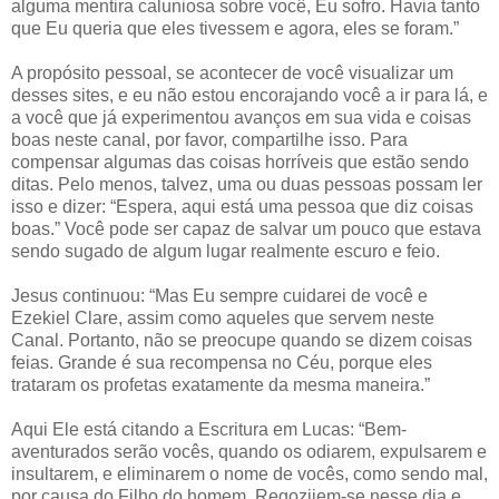
alguma mentira caluniosa sobre você, Eu sofro. Havia tanto
que Eu queria que eles tivessem e agora, eles se foram.”
A propósito pessoal, se acontecer de você visualizar um
desses sites, e eu não estou encorajando você a ir para lá, e
a você que já experimentou avanços em sua vida e coisas
boas neste canal, por favor, compartilhe isso. Para
compensar algumas das coisas horríveis que estão sendo
ditas. Pelo menos, talvez, uma ou duas pessoas possam ler
isso e dizer: “Espera, aqui está uma pessoa que diz coisas
boas.” Você pode ser capaz de salvar um pouco que estava
sendo sugado de algum lugar realmente escuro e feio.
Jesus continuou: “Mas Eu sempre cuidarei de você e
Ezekiel Clare, assim como aqueles que servem neste
Canal. Portanto, não se preocupe quando se dizem coisas
feias. Grande é sua recompensa no Céu, porque eles
trataram os profetas exatamente da mesma maneira.”
Aqui Ele está citando a Escritura em Lucas: “Bem-
aventurados serão vocês, quando os odiarem, expulsarem e
insultarem, e eliminarem o nome de vocês, como sendo mal,
por causa do Filho do homem. Regozijem-se nesse dia e