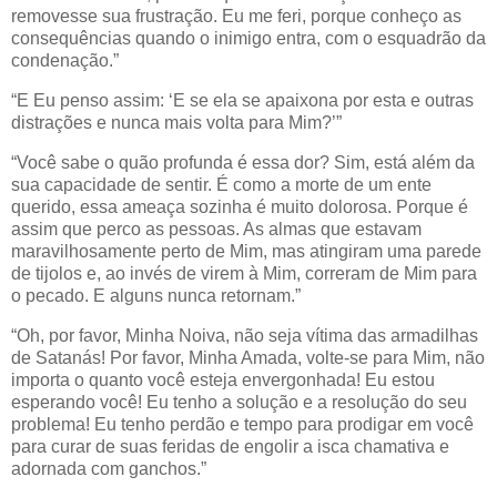
removesse sua frustração. Eu me feri, porque conheço as
consequências quando o inimigo entra, com o esquadrão da
condenação.”
“E Eu penso assim: ‘E se ela se apaixona por esta e outras
distrações e nunca mais volta para Mim?’”
“Você sabe o quão profunda é essa dor? Sim, está além da
sua capacidade de sentir. É como a morte de um ente
querido, essa ameaça sozinha é muito dolorosa. Porque é
assim que perco as pessoas. As almas que estavam
maravilhosamente perto de Mim, mas atingiram uma parede
de tijolos e, ao invés de virem à Mim, correram de Mim para
o pecado. E alguns nunca retornam.”
“Oh, por favor, Minha Noiva, não seja vítima das armadilhas
de Satanás! Por favor, Minha Amada, volte-se para Mim, não
importa o quanto você esteja envergonhada! Eu estou
esperando você! Eu tenho a solução e a resolução do seu
problema! Eu tenho perdão e tempo para prodigar em você
para curar de suas feridas de engolir a isca chamativa e
adornada com ganchos.”