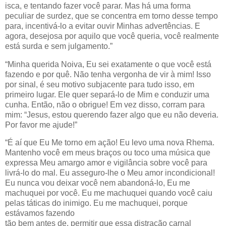
isca, e tentando fazer você parar. Mas há uma forma
peculiar de surdez, que se concentra em torno desse tempo
para, incentivá-lo a evitar ouvir Minhas advertências. E
agora, desejosa por aquilo que você queria, você realmente
está surda e sem julgamento.”
“Minha querida Noiva, Eu sei exatamente o que você está
fazendo e por quê. Não tenha vergonha de vir à mim! Isso
por sinal, é seu motivo subjacente para tudo isso, em
primeiro lugar. Ele quer separá-lo de Mim e conduzir uma
cunha. Então, não o obrigue! Em vez disso, corram para
mim: “Jesus, estou querendo fazer algo que eu não deveria.
Por favor me ajude!”
“É aí que Eu Me torno em ação! Eu levo uma nova Rhema.
Mantenho você em meus braços ou toco uma música que
expressa Meu amargo amor e vigilância sobre você para
livrá-lo do mal. Eu asseguro-lhe o Meu amor incondicional!
Eu nunca vou deixar você nem abandoná-lo, Eu me
machuquei por você. Eu me machuquei quando você caiu
pelas táticas do inimigo. Eu me machuquei, porque
estávamos fazendo
tão bem antes de, permitir que essa distração carnal