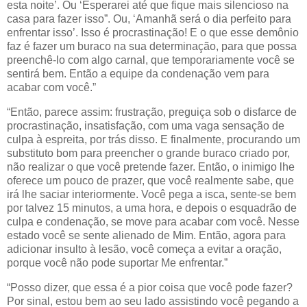
esta noite’. Ou ‘Esperarei até que fique mais silencioso na
casa para fazer isso”. Ou, ‘Amanhã será o dia perfeito para
enfrentar isso’. Isso é procrastinação! E o que esse demônio
faz é fazer um buraco na sua determinação, para que possa
preenchê-lo com algo carnal, que temporariamente você se
sentirá bem. Então a equipe da condenação vem para
acabar com você.”
“Então, parece assim: frustração, preguiça sob o disfarce de
procrastinação, insatisfação, com uma vaga sensação de
culpa à espreita, por trás disso. E finalmente, procurando um
substituto bom para preencher o grande buraco criado por,
não realizar o que você pretende fazer. Então, o inimigo lhe
oferece um pouco de prazer, que você realmente sabe, que
irá lhe saciar interiormente. Você pega a isca, sente-se bem
por talvez 15 minutos, a uma hora, e depois o esquadrão de
culpa e condenação, se move para acabar com você. Nesse
estado você se sente alienado de Mim. Então, agora para
adicionar insulto à lesão, você começa a evitar a oração,
porque você não pode suportar Me enfrentar.”
“Posso dizer, que essa é a pior coisa que você pode fazer?
Por sinal, estou bem ao seu lado assistindo você pegando a