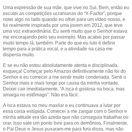
Uma expressão de sua mãe, que vive no Sul. Bem, então eu
escutei as competições ucranianas do “X-Factor”, porque
notei algo no lado quando eu olhei para um vídeo nosso, e
fui realmente inspirada por uma jovem em 2012, que teve
uma voz extraordinária. Eu senti muito que o Senhor estava
me encorajando pelo seu exemplo. Mas acabei por passar
muito tempo lá, também. Parte do que eu luto é definir
tempo para a prática vocal, e a atividade na casa me
dispersa muito.
E se eu não estou absolutamente atenta e disciplinada,
esqueça! Começar pelo Amazon definitivamente não foi do
Senhor e eu comecei a me sentir muito condenada. Senti o
Senhor mais e mais longe por causa da minha vontade.
Deixei cair imediatamente. “A isca é gostosa na boca, mas
amarga no estômago”. Não era fácil.
A isca estava no meu maxilar e eu continuava a lutar por
essa coisa estúpida. Comecei a me zangar com o Senhor e
minha atitude era tão azeda que não conseguia trabalhar ou
orar. Isso vale um ponto livre para os demônios. Finalmente,
o Pai Deus e Jesus puxaram-me para fora disso, mas não