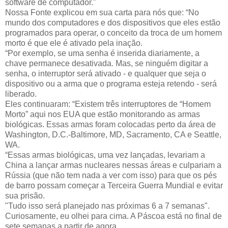
software de computador."
Nossa Fonte explicou em sua carta para nós que: “No
mundo dos computadores e dos dispositivos que eles estão
programados para operar, o conceito da troca de um homem
morto é que ele é ativado pela inação.
“Por exemplo, se uma senha é inserida diariamente, a
chave permanece desativada. Mas, se ninguém digitar a
senha, o interruptor será ativado - e qualquer que seja o
dispositivo ou a arma que o programa esteja retendo - será
liberado.
Eles continuaram: “Existem três interruptores de “Homem
Morto” aqui nos EUA que estão monitorando as armas
biológicas. Essas armas foram colocadas perto da área de
Washington, D.C.-Baltimore, MD, Sacramento, CA e Seattle,
WA.
“Essas armas biológicas, uma vez lançadas, levariam a
China a lançar armas nucleares nessas áreas e culpariam a
Rússia (que não tem nada a ver com isso) para que os pés
de barro possam começar a Terceira Guerra Mundial e evitar
sua prisão.
"Tudo isso será planejado nas próximas 6 a 7 semanas".
Curiosamente, eu olhei para cima. A Páscoa está no final de
sete semanas a partir de agora.