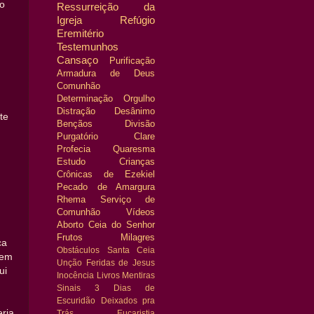
do
Ressurreição da
Igreja
Refúgio
Eremitério
Testemunhos
Cansaço
Purificação
Armadura de Deus
Comunhão
Determinação
Orgulho
Distração
Desânimo
te
Bençãos
Divisão
Purgatório
Clare
Profecia
Quaresma
Estudo
Crianças
Crônicas de Ezekiel
Pecado de Amargura
Rhema
Serviço de
Comunhão
Vídeos
Aborto
Ceia do Senhor
Frutos
Milagres
ca
Obstáculos
Santa Ceia
 em
Unção
Feridas de Jesus
ui
Inocência
Livros
Mentiras
Sinais
3 Dias de
Escuridão
Deixados pra
ria
Trás
Eucaristia