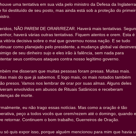
houve uma tentativa em sua vida pelo ministro da Defesa da Inglaterra
 foi destituído de seu posto, mas ainda está sob a proteção do primeir
istro.
eridos, NÃO PAREM DE ORAR/REZAR. Haverá mais tentativas. Segu
enhor, haverá várias outras tentativas. Fiquem atentos e orem. Esta é
 vitória decisiva sobre o mal que governou nossa nação. E se tudo
tinuar como planejado pelo presidente, a mudança global vai desinvest
nimigo de seu dinheiro sujo e eles irão à falência, sem nada para
tentar seus contínuos ataques contra nosso legítimo governo.
mbém me disseram que muitas pessoas foram presas. Muitas mais.
itas mais do que já sabemos. E logo mais, os mais notados também
ão presos. Vamos nos lembrar de orar por suas almas. Alguns deles
tiveram envolvidos em abusos de Rituais Satânicos e receberam
ntenças de morte.
rmalmente, eu não trago essas notícias. Mas como a oração é tão
perativa, peço a todos vocês que orem/rezem até o domingo, quando e
e retornar. Continuem o bom trabalho, Guerreiros de Oração.
eu só quis expor isso, porque alguém mencionou para mim que havia 