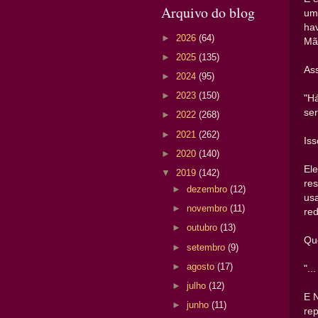
Arquivo do blog
um
hav
►
2026
(64)
Mã
►
2025
(135)
Ass
►
2024
(95)
►
2023
(150)
"H
ser
►
2022
(268)
►
2021
(262)
Iss
►
2020
(140)
Ele
▼
2019
(142)
res
►
dezembro
(12)
us
►
novembro
(11)
red
►
outubro
(13)
Qu
►
setembro
(9)
►
agosto
(17)
"..
►
julho
(12)
E 
►
junho
(11)
rep