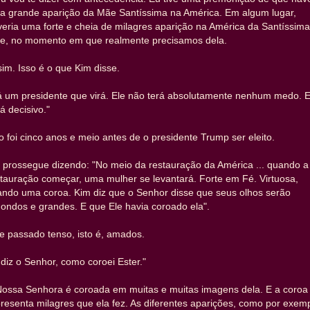
a grande aparição da Mãe Santíssima na América. Em algum lugar,
eria uma forte e cheia de milagres aparição na América da Santíssima
e, no momento em que realmente precisamos dela.
im. Isso é o que Kim disse.
á um presidente que virá. Ele não terá absolutamente nenhum medo. E
á decisivo."
o foi cinco anos e meio antes de o presidente Trump ser eleito.
 prossegue dizendo: "No meio da restauração da América ... quando a
tauração começar, uma mulher se levantará. Forte em Fé. Virtuosa,
ando uma coroa. Kim diz que o Senhor disse que seus olhos serão
ondos e grandes. E que Ele havia coroado ela".
e passado tenso, isto é, amados.
. diz o Senhor, como coroei Ester."
Nossa Senhora é coroada em muitas e muitas imagens dela. E a coroa
resenta milagres que ela fez. As diferentes aparições, como por exemp