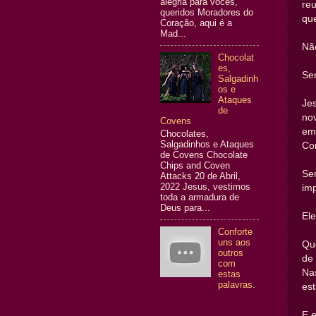
alegria para vocês,
re
queridos Moradores do
que
Coração, aqui é a
Mad...
Não
Chocolat
es,
Se
Salgadinh
os e
Ataques
Je
de
nov
Covens
em
Chocolates,
Salgadinhos e Ataques
Co
de Covens Chocolate
Chips and Coven
Se
Attacks 20 de Abril,
2022 Jesus, vestimos
imp
toda a armadura de
Deus para...
Ele
Conforte
uns aos
Que
outros
de
com
Nas
estas
palavras.
est
E 