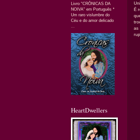
Un
Livro "CRÔNICAS DA
NOIVA" em Português *
É r
Um raro vislumbre do
que
Céu e do amor delicado
tr
...
as
ru
HeartDwellers