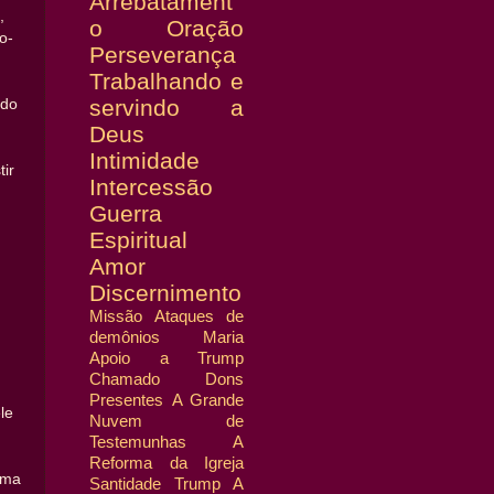
Arrebatament
,
o
Oração
o-
Perseverança
Trabalhando e
servindo a
ndo
Deus
Intimidade
ir
Intercessão
Guerra
Espiritual
Amor
Discernimento
Missão
Ataques de
demônios
Maria
Apoio a Trump
Chamado
Dons
Presentes
A Grande
le
Nuvem de
Testemunhas
A
Reforma da Igreja
uma
Santidade
Trump
A