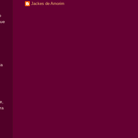
Jackes de Amorim
o
que
la
e,
ra