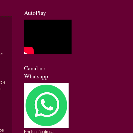
AutoPlay
 -
Canal no
Whatsapp
POR
m
!
os
Em função de dar