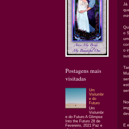
Já 
que
min
Qu
o S
uma
con
o i
sus
Ta
Postagens mais
Mu
visitadas
ser
es
Um
se
Vislumbr
e do
No
Futuro
im
Um
Vislumbr
dev
e do Futuro A Glimpse
Into the Futuro 28 de
E 
Fevereiro, 2021 Paz e