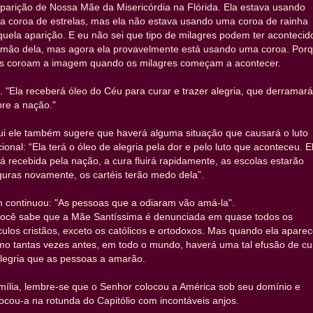
parição de Nossa Mãe da Misericórdia na Flórida. Ela estava usando
a coroa de estrelas, mas ela não estava usando uma coroa de rainha
uela aparição. E eu não sei que tipo de milagres podem ter acontecid
 mão dela, mas agora ela provavelmente está usando uma coroa. Por
es coroam a imagem quando os milagres começam a acontecer.
 "Ela receberá óleo do Céu para curar e trazer alegria, que derramará
re a nação."
ui ele também sugere que haverá alguma situação que causará o luto
ional: “Ela terá o óleo de alegria pela dor e pelo luto que aconteceu. E
á recebida pela nação, a cura fluirá rapidamente, as escolas estarão
uras novamente, os cartéis terão medo dela”.
m continuou: "As pessoas que a odiaram vão amá-la".
você sabe que a Mãe Santíssima é denunciada em quase todos os
culos cristãos, exceto os católicos e ortodoxos. Mas quando ela aparec
mo tantas vezes antes, em todo o mundo, haverá uma tal efusão de cu
alegria que as pessoas a amarão.
mília, lembre-se que o Senhor colocou a América sob seu domínio e
ocou-a na rotunda do Capitólio com incontáveis anjos.