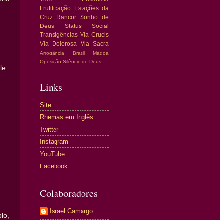
Frutificação
Estações da
Cruz
Rancor
Sonho de
Deus
Status Social
Transigências
Via Crucis
Via Dolorosa
Via Sacra
Arrogância
Brasil
Mágoa
Oposição
Silêncio de Deus
le
Links
Site
Rhemas em Inglês
Twitter
Instagram
YouTube
Facebook
Colaboradores
Israel Camargo
lo,