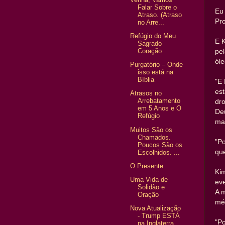
Falar Sobre o
Eu 
Atraso. (Atraso
Pr
no Arre...
Refúgio do Meu
E K
Sagrado
Coração
pel
óle
Purgatório – Onde
isso está na
Bíblia
"E 
est
Atrasos no
Arrebatamento
dr
em 5 Anos e O
Deu
Refúgio
ma
Muitos São os
Chamados.
"Po
Poucos São os
que
Escolhidos. ...
O Presente
Kim
Uma Vida de
eve
Solidão e
A m
Oração
mé
Nova Atualização
- Trump ESTÁ
"P
na Inglaterra