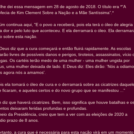
lhe dei essa mensagem em 28 de agosto de 2018. O título era *“A
ofecia de Kim Clement Sobre a Nação e a Mãe Santíssima”.*
im continua aqui, "E o povo a receberá, pois ela terá o óleo de alegria
a dor e pelo luto que aconteceu. E ela derramará o óleo. Ela derramar
o sobre esta nação.
Deus diz que a cura começará e então fluirá rapidamente. As escolas
arão livres de possíveis danos e perigos, tiroteios, assassinatos, vício 
ogas. Os cartéis terão medo de uma mulher - uma mulher ungida por
s, uma mulher deixada de lado. E Deus diz: Eles dirão: 'Nós a odiamo
s agora nós a amamos'.
is ela tomará o óleo de cura e o derramará sobre as cicatrizes daquel
 ficaram, e aqueles certos e do novo grupo que se manifestou ..."
 diz que haverá cicatrizes. Bem, isso significa que houve batalhas e o
ntos deixaram feridas profundas e profundas.
eio da Presidência, creio que tem a ver com as eleições de 2020 a
dio prazo de 8 anos.
ortanto, a cura que é necessária para esta nação virá em um momento