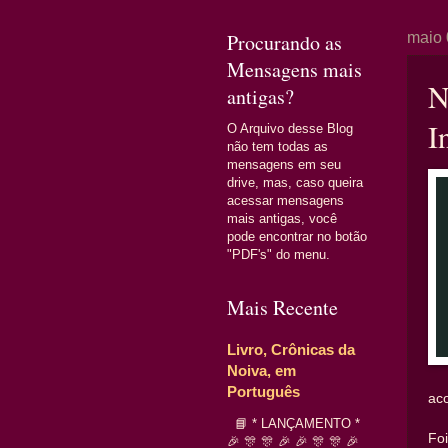
Procurando as
maio 
Mensagens mais
N
antigas?
I
O Arquivo desse Blog
não tem todas as
mensagens em seu
drive, mas, caso queira
acessar mensagens
mais antigas, você
pode encontrar no botão
"PDF's" do menu.
Mais Recente
Livro, Crônicas da
Noiva, em
Português
aco
📘 * LANÇAMENTO *
Fo
🎉 🎊 🎊 🎉 🎉 🎊 🎊 🎉