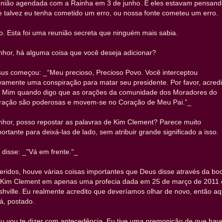
união agendada com a Rainha em 3 de junho. E eles estavam pensan
 talvez eu tenha cometido um erro, ou nossa fonte cometeu um erro.
. Esta foi uma reunião secreta que ninguém mais sabia.
nhor, há alguma coisa que você deseja adicionar?
sus começou: _“Meu precioso, Precioso Povo. Você interceptou
amente uma conspiração para matar seu presidente. Por favor, acredi
 Mim quando digo que as orações da comunidade dos Moradores do
ração são poderosas e movem-se no Coração de Meu Pai.”_
nhor, posso repostar as palavras de Kim Clement? Parece muito
ortante para deixá-las de lado, sem atribuir grande significado a isso.
 disse: _"Vá em frente."_
ridos, houve várias coisas importantes que Deus disse através da bo
 Kim Clement em apenas uma profecia dada em 25 de março de 2011
hville. Eu realmente acredito que deveríamos olhar de novo, então aq
á, postado.
eu vou te dizer com antecedência. Eu tive uma premonição de que have