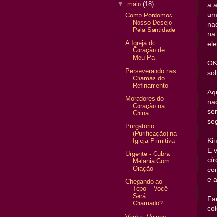
▼
maio
(18)
a a
um
Como Perdemos
Nosso Desejo
naq
Pela Santidade
na
A Igreja do
el
Coração de
Meu Pai
OK.
Perseverando nas
sob
Chamas do
Refinamento
Aq
Moradores do
nac
Coração na
ser
China
seg
Purgatório
(Purificação) na
Ki
Igreja Primitiva
E 
Urgente - Cubra
cír
Melania Com
Oração
co
e 
Chegando ao
Topo – Você
Será
Fa
Chamado?
col
Venha, Vamos