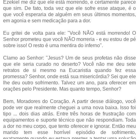
Ezekiel me diz que ele está morrendo, e certamente parece
que sim. De fato, toda vez que ele sofre esse ataque, é o
que você esperaria de alguém em seus últimos momentos,
em agonia e sem medicação para a dor.
Eu gritei de volta para ele: "Você NÃO está morrendo! O
Senhor prometeu que você NÃO morreria - e eu estou de pé
sobre isso! O resto é uma mentira do inferno".
Clamo ao Senhor: "Jesus? Um de seus profetas não disse
que ele seria curado no deserto? Você não me deu sete
retratos de si mesmo na Eucaristia quando fez essa
promessa? Senhor, onde está sua misericórdia? Sei que ele
lhe deu outro sofrimento. Talvez um ano, para oferecer em
orações pelo Presidente. Mas quanto tempo, Senhor?
Bem, Moradores do Coração. A partir desse diálogo, você
pode ver que realmente cheguei a uma nova baixa. Isso foi
tipo ... dois dias atrás. Entre três horas de frustração com
equipamentos e suporte técnico que não respondiam. Toda
a dor no meu corpo, que tento oferecer e ignorar. Então meu
marido tem esse horrível episódio de sofrimento,
exatamente quando eu estava prestes a tentar uma solução