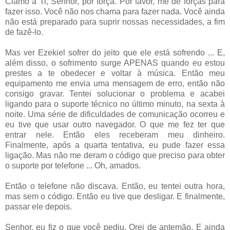
Clamo a Ti, Senhor, por força. Por favor, me dê forças para
fazer isso. Você não nos chama para fazer nada. Você ainda
não está preparado para suprir nossas necessidades, a fim
de fazê-lo.
Mas ver Ezekiel sofrer do jeito que ele está sofrendo ... E,
além disso, o sofrimento surge APENAS quando eu estou
prestes a te obedecer e voltar à música. Então meu
equipamento me envia uma mensagem de erro, então não
consigo gravar. Tentei solucionar o problema e acabei
ligando para o suporte técnico no último minuto, na sexta à
noite. Uma série de dificuldades de comunicação ocorreu e
eu tive que usar outro navegador. O que me fez ter que
entrar nele. Então eles receberam meu dinheiro.
Finalmente, após a quarta tentativa, eu pude fazer essa
ligação. Mas não me deram o código que preciso para obter
o suporte por telefone ... Oh, amados.
Então o telefone não discava. Então, eu tentei outra hora,
mas sem o código. Então eu tive que desligar. E finalmente,
passar ele depois.
Senhor, eu fiz o que você pediu. Orei de antemão. E ainda