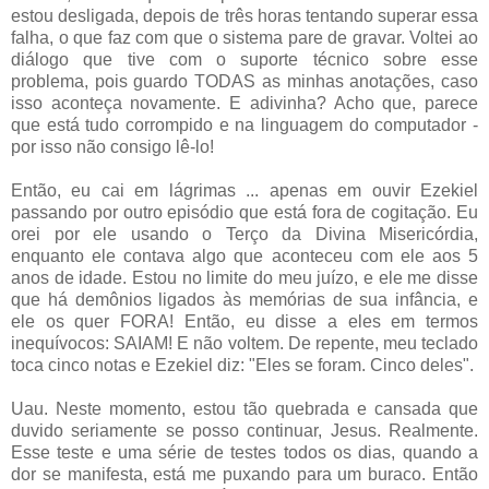
estou desligada, depois de três horas tentando superar essa
falha, o que faz com que o sistema pare de gravar. Voltei ao
diálogo que tive com o suporte técnico sobre esse
problema, pois guardo TODAS as minhas anotações, caso
isso aconteça novamente. E adivinha? Acho que, parece
que está tudo corrompido e na linguagem do computador -
por isso não consigo lê-lo!
Então, eu cai em lágrimas ... apenas em ouvir Ezekiel
passando por outro episódio que está fora de cogitação. Eu
orei por ele usando o Terço da Divina Misericórdia,
enquanto ele contava algo que aconteceu com ele aos 5
anos de idade. Estou no limite do meu juízo, e ele me disse
que há demônios ligados às memórias de sua infância, e
ele os quer FORA! Então, eu disse a eles em termos
inequívocos: SAIAM! E não voltem. De repente, meu teclado
toca cinco notas e Ezekiel diz: "Eles se foram. Cinco deles".
Uau. Neste momento, estou tão quebrada e cansada que
duvido seriamente se posso continuar, Jesus. Realmente.
Esse teste e uma série de testes todos os dias, quando a
dor se manifesta, está me puxando para um buraco. Então