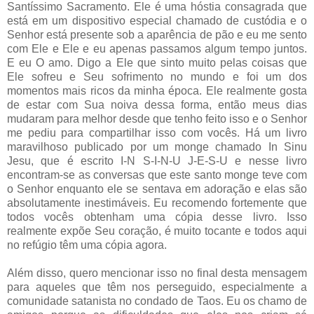
Santíssimo Sacramento. Ele é uma hóstia consagrada que
está em um dispositivo especial chamado de custódia e o
Senhor está presente sob a aparência de pão e eu me sento
com Ele e Ele e eu apenas passamos algum tempo juntos.
E eu O amo. Digo a Ele que sinto muito pelas coisas que
Ele sofreu e Seu sofrimento no mundo e foi um dos
momentos mais ricos da minha época. Ele realmente gosta
de estar com Sua noiva dessa forma, então meus dias
mudaram para melhor desde que tenho feito isso e o Senhor
me pediu para compartilhar isso com vocês. Há um livro
maravilhoso publicado por um monge chamado In Sinu
Jesu, que é escrito I-N S-I-N-U J-E-S-U e nesse livro
encontram-se as conversas que este santo monge teve com
o Senhor enquanto ele se sentava em adoração e elas são
absolutamente inestimáveis. Eu recomendo fortemente que
todos vocês obtenham uma cópia desse livro. Isso
realmente expõe Seu coração, é muito tocante e todos aqui
no refúgio têm uma cópia agora.
Além disso, quero mencionar isso no final desta mensagem
para aqueles que têm nos perseguido, especialmente a
comunidade satanista no condado de Taos. Eu os chamo de