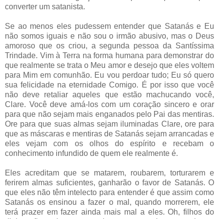
converter um satanista.
Se ao menos eles pudessem entender que Satanás e Eu
não somos iguais e não sou o irmão abusivo, mas o Deus
amoroso que os criou, a segunda pessoa da Santíssima
Trindade. Vim à Terra na forma humana para demonstrar do
que realmente se trata o Meu amor e desejo que eles voltem
para Mim em comunhão. Eu vou perdoar tudo; Eu só quero
sua felicidade na eternidade Comigo. É por isso que você
não deve retaliar aqueles que estão machucando você,
Clare. Você deve amá-los com um coração sincero e orar
para que não sejam mais enganados pelo Pai das mentiras.
Ore para que suas almas sejam iluminadas Clare, ore para
que as máscaras e mentiras de Satanás sejam arrancadas e
eles vejam com os olhos do espírito e recebam o
conhecimento infundido de quem ele realmente é.
Eles acreditam que se matarem, roubarem, torturarem e
ferirem almas suficientes, ganharão o favor de Satanás. O
que eles não têm intelecto para entender é que assim como
Satanás os ensinou a fazer o mal, quando morrerem, ele
terá prazer em fazer ainda mais mal a eles. Oh, filhos do