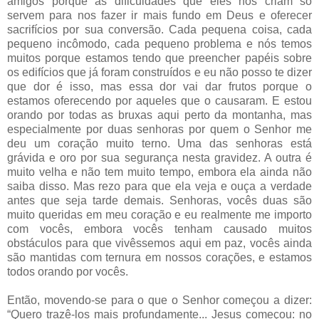
amigos porque as dificuldades que eles nos criam só
servem para nos fazer ir mais fundo em Deus e oferecer
sacrifícios por sua conversão. Cada pequena coisa, cada
pequeno incômodo, cada pequeno problema e nós temos
muitos porque estamos tendo que preencher papéis sobre
os edifícios que já foram construídos e eu não posso te dizer
que dor é isso, mas essa dor vai dar frutos porque o
estamos oferecendo por aqueles que o causaram. E estou
orando por todas as bruxas aqui perto da montanha, mas
especialmente por duas senhoras por quem o Senhor me
deu um coração muito terno. Uma das senhoras está
grávida e oro por sua segurança nesta gravidez. A outra é
muito velha e não tem muito tempo, embora ela ainda não
saiba disso. Mas rezo para que ela veja e ouça a verdade
antes que seja tarde demais. Senhoras, vocês duas são
muito queridas em meu coração e eu realmente me importo
com vocês, embora vocês tenham causado muitos
obstáculos para que vivêssemos aqui em paz, vocês ainda
são mantidas com ternura em nossos corações, e estamos
todos orando por vocês.
Então, movendo-se para o que o Senhor começou a dizer:
“Quero trazê-los mais profundamente... Jesus começou: no