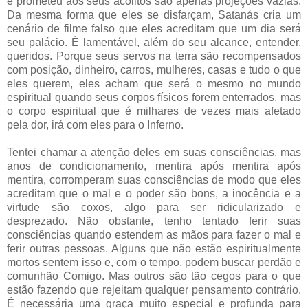
e prometeu aos seus acólitos são apenas projeções vazias.
Da mesma forma que eles se disfarçam, Satanás cria um
cenário de filme falso que eles acreditam que um dia será
seu palácio. É lamentável, além do seu alcance, entender,
queridos. Porque seus servos na terra são recompensados
com posição, dinheiro, carros, mulheres, casas e tudo o que
eles querem, eles acham que será o mesmo no mundo
espiritual quando seus corpos físicos forem enterrados, mas
o corpo espiritual que é milhares de vezes mais afetado
pela dor, irá com eles para o Inferno.
Tentei chamar a atenção deles em suas consciências, mas
anos de condicionamento, mentira após mentira após
mentira, corromperam suas consciências de modo que eles
acreditam que o mal e o poder são bons, a inocência e a
virtude são coxos, algo para ser ridicularizado e
desprezado. Não obstante, tenho tentado ferir suas
consciências quando estendem as mãos para fazer o mal e
ferir outras pessoas. Alguns que não estão espiritualmente
mortos sentem isso e, com o tempo, podem buscar perdão e
comunhão Comigo. Mas outros são tão cegos para o que
estão fazendo que rejeitam qualquer pensamento contrário.
É necessária uma graça muito especial e profunda para