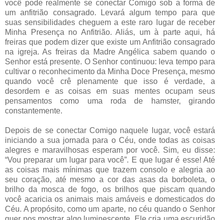
você pode realmente se conectar Comigo sob a forma de
um anfitrião consagrado. Levará algum tempo para que
suas sensibilidades cheguem a este raro lugar de receber
Minha Presença no Anfitrião. Aliás, um à parte aqui, há
freiras que podem dizer que existe um Anfitrião consagrado
na igreja. As freiras da Madre Angélica sabem quando o
Senhor está presente. O Senhor continuou: leva tempo para
cultivar o reconhecimento da Minha Doce Presença, mesmo
quando você crê plenamente que isso é verdade, a
desordem e as coisas em suas mentes ocupam seus
pensamentos como uma roda de hamster, girando
constantemente.
Depois de se conectar Comigo naquele lugar, você estará
iniciando a sua jornada para o Céu, onde todas as coisas
alegres e maravilhosas esperam por você. Sim, eu disse:
“Vou preparar um lugar para você”. E que lugar é esse! Até
as coisas mais mínimas que trazem consolo e alegria ao
seu coração, até mesmo a cor das asas da borboleta, o
brilho da mosca de fogo, os brilhos que piscam quando
você acaricia os animais mais amáveis e domesticados do
Céu. A propósito, como um aparte, no céu quando o Senhor
quer nos mostrar algo luminescente, Ele cria uma escuridão