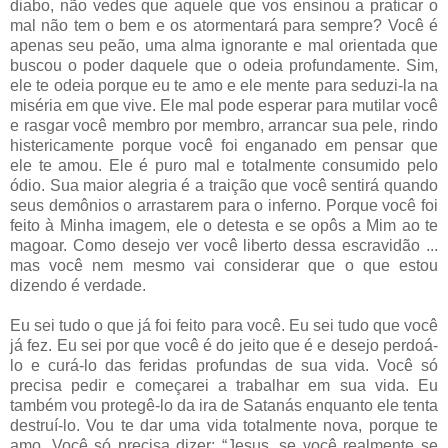
diabo, não vedes que aquele que vos ensinou a praticar o
mal não tem o bem e os atormentará para sempre? Você é
apenas seu peão, uma alma ignorante e mal orientada que
buscou o poder daquele que o odeia profundamente. Sim,
ele te odeia porque eu te amo e ele mente para seduzi-la na
miséria em que vive. Ele mal pode esperar para mutilar você
e rasgar você membro por membro, arrancar sua pele, rindo
histericamente porque você foi enganado em pensar que
ele te amou. Ele é puro mal e totalmente consumido pelo
ódio. Sua maior alegria é a traição que você sentirá quando
seus demônios o arrastarem para o inferno. Porque você foi
feito à Minha imagem, ele o detesta e se opôs a Mim ao te
magoar. Como desejo ver você liberto dessa escravidão ...
mas você nem mesmo vai considerar que o que estou
dizendo é verdade.
Eu sei tudo o que já foi feito para você. Eu sei tudo que você
já fez. Eu sei por que você é do jeito que é e desejo perdoá-
lo e curá-lo das feridas profundas de sua vida. Você só
precisa pedir e começarei a trabalhar em sua vida. Eu
também vou protegê-lo da ira de Satanás enquanto ele tenta
destruí-lo. Vou te dar uma vida totalmente nova, porque te
amo. Você só precisa dizer: “Jesus, se você realmente se