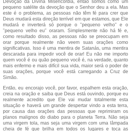
Devoção da Divina Misericórdia, então somos como um
pequeno satélite da devoção que o Senhor deu a ela. Mas
este é o problema, as pessoas não têm fé para crer que
Deus mudará esta direção terrível em que estamos, que Ele
mudará e inverterá só porque o "pequeno velho" e o
"pequeno velho eu" oraram. Simplesmente não há fé e,
como resultado disso, as pessoas não se preocupam em
orar porque realmente não veem suas orações como
significativas. Isso é uma mentira de Satanás, uma mentira
descarada para impedir você de orar! Eu não me importo
quem você é ou quão pequeno você é, na verdade, quanto
mais enfermo e mais difícil sua vida, maior será o poder de
suas orações, porque você está carregando a Cruz de
Simão.
Então, eu encorajo você, por favor, espalhem esta oração,
creia na oração e saiba que Deus está ouvindo, porque eu
realmente acredito que Ele vai mudar totalmente esta
situação e haverá um grande despertar vindo a esta terra,
por causa das orações das pessoas que reprimiram os
planos malignos do diabo para o planeta Terra. Não seja
uma virgem tola, mas seja uma virgem com uma lâmpada
cheia de fé que brilha em todos os lugares e toca as