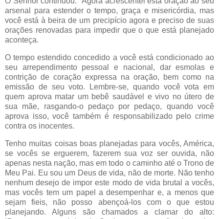
O Senhor continuou: “Agora acrescentei esta oração ao seu
arsenal para estender o tempo, graça e misericórdia, mas
você está à beira de um precipício agora e preciso de suas
orações renovadas para impedir que o que está planejado
aconteça.
O tempo estendido concedido a você está condicionado ao
seu arrependimento pessoal e nacional, dar esmolas e
contrição de coração expressa na oração, bem como na
emissão de seu voto. Lembre-se, quando você vota em
quem aprova matar um bebê saudável e vivo no útero de
sua mãe, rasgando-o pedaço por pedaço, quando você
aprova isso, você também é responsabilizado pelo crime
contra os inocentes.
Tenho muitas coisas boas planejadas para vocês, América,
se vocês se erguerem, fazerem sua voz ser ouvida, não
apenas nesta nação, mas em todo o caminho até o Trono de
Meu Pai. Eu sou um Deus de vida, não de morte. Não tenho
nenhum desejo de impor este modo de vida brutal a vocês,
mas vocês tem um papel a desempenhar e, a menos que
sejam fieis, não posso abençoá-los com o que estou
planejando. Alguns são chamados a clamar do alto: