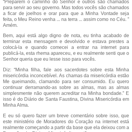
“Preparem o caminho do Senhor e outros são chamados
para servir ao seu governo. Mas todos vocês são chamados
a ficar de joelhos e orar para que a Minha Vontade seja
feita, o Meu Reino venha ... na terra ... assim como no Céu. ”
Amém.
Bem, aqui está algo digno de nota, eu tinha acabado de
terminar esta mensagem e devolvido e estava prestes a
colocá-la e quando comecei a entrar na internet para
publicá-la, esta rhema apareceu, e eu realmente senti que o
Senhor queria que eu lesse isso para vocês.
Diz: “Minha filha, fale aos sacerdotes sobre esta Minha
misericórdia inconcebível. As chamas da misericórdia estão
Me queimando, clamando para ser consumido. Eu quero
continuar derramando-as sobre as almas, mas as almas
simplesmente não querem acreditar na Minha bondade.” E
isso é do Diário de Santa Faustina, Divina Misericórdia em
Minha Alma.
E eu só quero fazer um breve comentário sobre isso, que
este ministério de Moradores do Coração na internet está
realmente começando a partir da base que ela deixou com a