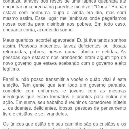
conduziu através dos restos de uma fábrica quebrada até
encontrar uma brecha na parede e me dizer: "Corra." Eu não
estava com nenhuma roupa e ainda era dia, mas corri
mesmo assim. Esse lugar me lembrava onde pegaríamos
nossa comida para distribuir aos pobres. Em todo caso,
enquanto corria, acordei do sonho.
Meus queridos, acordei apavorada! Eu já tive tantos sonhos
assim. Pessoas inocentes, talvez deficientes ou idosas,
reformadas, pobres, presas numa fábrica e detidas. As
pessoas que estavam nos prendendo eram algum tipo de
novo governo que estava acabando com o governo eleito
legítimo.
Família, não posso transmitir a vocês o quão vital é esta
eleição. Tem gente que tem todo um governo paralelo,
completo com uniformes, e jovens com as mesmas
ideologias que estão formados e prontos para entrar em
ação. Em suma, seu trabalho é reunir os comedores inúteis
... os doentes, deficientes, idosos, pessoas de pensamento
livre e cristãos, e se livrar deles.
Os únicos que estão em seu caminho são os cristãos e os