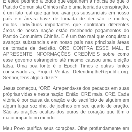
E estou pedindo a todos que espalhem a notícia de que o
Partido Comunista Chinês não é uma teoria da conspiração,
é um fato real que ganhou avanços substanciais em nosso
país em áreas-chave de tomada de decisão, e muitos,
muitos indivíduos importantes que controlam diferentes
áreas de nossa nação estão recebendo pagamentos do
Partido Comunista Chinês. E é um fato real que conquistou
avanços substanciais em nosso país nas principais áreas
de tomada de decisão. ORE CONTRA ESSE MAL, E
APRESENTE INFORMAÇÕES CREDÍVEIS sobre como
esse governo estrangeiro até mesmo causou uma eleição
falsa. Uma boa fonte é o Epoch Times e outras fontes
conservadoras, Project Veritas, DefendingtheRepublic.org.
Senhor, tens algo a dizer?
Jesus começou, “ORE. Arrependa-se dos pecados em suas
próprias vidas e nesta nação. Então, ORE mais. ORE. Cada
vitória é por causa da oração e do sacrifício de alguém em
algum lugar sozinho, de joelhos em seu quarto de oração.
São as orações ocultas dos puros de coração que têm o
maior impacto no mundo.
Meu Povo purifica seus corações. Olhe profundamente em