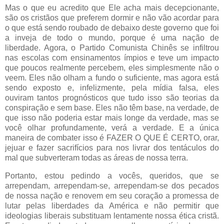
Mas o que eu acredito que Ele acha mais decepcionante,
são os cristãos que preferem dormir e não vão acordar para
o que está sendo roubado de debaixo deste governo que foi
a inveja de todo o mundo, porque é uma nação de
liberdade. Agora, o Partido Comunista Chinês se infiltrou
nas escolas com ensinamentos ímpios e teve um impacto
que poucos realmente percebem, eles simplesmente não o
veem. Eles não olham a fundo o suficiente, mas agora está
sendo exposto e, infelizmente, pela mídia falsa, eles
ouviram tantos prognósticos que tudo isso são teorias da
conspiração e sem base. Eles não têm base, na verdade, de
que isso não poderia estar mais longe da verdade, mas se
você olhar profundamente, verá a verdade. E a única
maneira de combater isso é FAZER O QUE É CERTO, orar,
jejuar e fazer sacrifícios para nos livrar dos tentáculos do
mal que subverteram todas as áreas de nossa terra.
Portanto, estou pedindo a vocês, queridos, que se
arrependam, arrependam-se, arrependam-se dos pecados
de nossa nação e renovem em seu coração a promessa de
lutar pelas liberdades da América e não permitir que
ideologias liberais substituam lentamente nossa ética cristã.