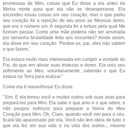
promessas de Mim, coisas que Eu disse a ela antes da
Minha morte para que ela não se desesperasse. Ela
escondeu essas coisas em seu coração, mas o que partiu
seu coração foi a rejeição de seu povo ao Messias deles,
que era o número um. A segunda foi a tortura pela qual Me
fizeram passar. Como uma mãe poderia não ser arruinada
por tamanha brutalidade feita aos inocentes? Ainda assim,
ela disse em seu coração: 'Perdoe-os, pai, eles não sabem
o que fazem.'
Ela estava muito mais interessada em cumprir a vontade do
Pai, do que em aliviar suas tristezas e dores. Ela uniu seu
sofrimento ao Meu, voluntariamente, sabendo o que Eu
estava na Terra para realizar.”
Como ela é maravilhosa! Eu disse.
"Sim. E ela tomou você e muitos outros sob suas asas para
prepará-los para Mim. Ela sabe o que amo e o que odeio, e
não poupou esforços para preparar a Noiva do Meu
Coração para Mim. Oh, Clare, quando você vier para o céu,
ficará tão apaixonado por ela. Você não tem ideia de tudo o
que ela fez em sua vida e na vida dos outros... mesmo