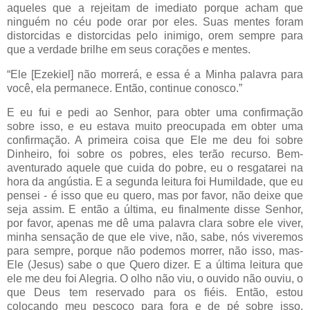
aqueles que a rejeitam de imediato porque acham que
ninguém no céu pode orar por eles. Suas mentes foram
distorcidas e distorcidas pelo inimigo, orem sempre para
que a verdade brilhe em seus corações e mentes.
“Ele [Ezekiel] não morrerá, e essa é a Minha palavra para
você, ela permanece. Então, continue conosco.”
E eu fui e pedi ao Senhor, para obter uma confirmação
sobre isso, e eu estava muito preocupada em obter uma
confirmação. A primeira coisa que Ele me deu foi sobre
Dinheiro, foi sobre os pobres, eles terão recurso. Bem-
aventurado aquele que cuida do pobre, eu o resgatarei na
hora da angústia. E a segunda leitura foi Humildade, que eu
pensei - é isso que eu quero, mas por favor, não deixe que
seja assim. E então a última, eu finalmente disse Senhor,
por favor, apenas me dê uma palavra clara sobre ele viver,
minha sensação de que ele vive, não, sabe, nós viveremos
para sempre, porque não podemos morrer, não isso, mas-
Ele (Jesus) sabe o que Quero dizer. E a última leitura que
ele me deu foi Alegria. O olho não viu, o ouvido não ouviu, o
que Deus tem reservado para os fiéis. Então, estou
colocando meu pescoço para fora e de pé sobre isso,