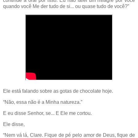
continue a orar por isso. Eu não farei um milagre por você
quando você Me der tudo de si... ou quase tudo de você?”
Ele está falando sobre as gotas de chocolate hoje.
“Não, essa não é a Minha natureza.”
E eu disse Senhor, se... E Ele me cortou.
Ele disse,
“Nem vá lá, Clare. Fique de pé pelo amor de Deus, fique de