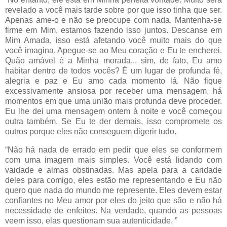
revelado a você mais tarde sobre por que isso tinha que ser.
Apenas ame-o e não se preocupe com nada. Mantenha-se
firme em Mim, estamos fazendo isso juntos. Descanse em
Mim Amada, isso está afetando você muito mais do que
você imagina. Apegue-se ao Meu coração e Eu te encherei.
Quão amável é a Minha morada... sim, de fato, Eu amo
habitar dentro de todos vocês? É um lugar de profunda fé,
alegria e paz e Eu amo cada momento lá. Não fique
excessivamente ansiosa por receber uma mensagem, há
momentos em que uma união mais profunda deve proceder.
Eu lhe dei uma mensagem ontem à noite e você começou
outra também. Se Eu te der demais, isso compromete os
outros porque eles não conseguem digerir tudo.
“Não há nada de errado em pedir que eles se conformem
com uma imagem mais simples. Você está lidando com
vaidade e almas obstinadas. Mas apela para a caridade
deles para comigo, eles estão me representando e Eu não
quero que nada do mundo me represente. Eles devem estar
confiantes no Meu amor por eles do jeito que são e não há
necessidade de enfeites. Na verdade, quando as pessoas
veem isso, elas questionam sua autenticidade. ”