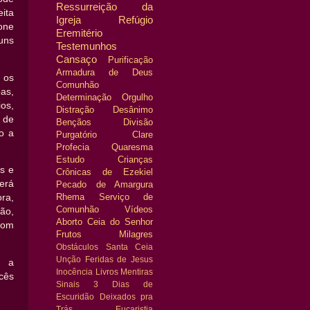
Ressurreição da
ita
Igreja
Refúgio
one
Eremitério
guns
Testemunhos
Cansaço
Purificação
Armadura de Deus
 os
Comunhão
as,
Determinação
Orgulho
os,
Distração
Desânimo
s de
Bençãos
Divisão
o a
Purgatório
Clare
Profecia
Quaresma
Estudo
Crianças
os e
Crônicas de Ezekiel
erá
Pecado de Amargura
Rhema
Serviço de
ra,
Comunhão
Vídeos
ão,
Aborto
Ceia do Senhor
com
Frutos
Milagres
Obstáculos
Santa Ceia
Unção
Feridas de Jesus
o a
Inocência
Livros
Mentiras
cês
Sinais
3 Dias de
Escuridão
Deixados pra
Trás
Eucaristia