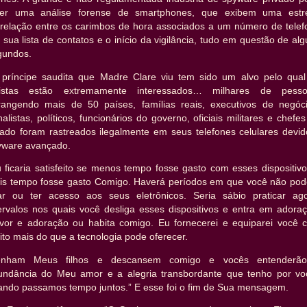
zer uma análise forense de smartphones, que exibem uma estre
rrelação entre os carimbos de hora associados a um número de telef
sua lista de contatos e o início da vigilância, tudo em questão de al
gundos.
 príncipe saudita que Madre Clare viu tem sido um alvo pelo qual
itistas estão extremamente interessados… milhares de pesso
rangendo mais de 50 países, famílias reais, executivos de negóci
nalistas, políticos, funcionários do governo, oficiais militares e chefe
tado foram rastreados ilegalmente em seus telefones celulares devid
yware avançado.
 ficaria satisfeito se menos tempo fosse gasto com esses dispositiv
is tempo fosse gasto Comigo. Haverá períodos em que você não pod
ar ou ter acesso aos seus eletrônicos. Seria sábio praticar ago
tervalos nos quais você desliga esses dispositivos e entra em adoraç
uvor e adoração ou habita comigo. Eu fornecerei e equiparei você 
to mais do que a tecnologia pode oferecer.
enham Meus filhos e descansem comigo e vocês entenderã
undância do Meu amor e a alegria transbordante que tenho por vo
ando passamos tempo juntos.” E esse foi o fim de Sua mensagem.