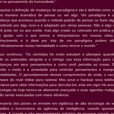
s no pensamento da humanidade.”
squisei a definição de mudança de paradigma e ela é definida como 
va maneira dramática de pensar ou ver algo. Um paradigma é 
dança que acontece quando o método padrão de pensar ou fazer alg
bstituído por algo novo e é adaptado por várias pessoas. Não é algo 
cê pode ver ou que existe, mas algo criado ou colocado em prática p
s ajudar com o que vemos e interpretamos em nossas vidas
nhecimento e a ideia por trás de um paradigma podem afe
gnificativamente nossa mentalidade e como vemos o mundo.”
sus continuou: “Os cientistas há muito estudam e planejam quand
de os asteroides atingirão e o inimigo usa essa informação para cr
danças em seus pensamentos e como você percebe as coisas. E
arão o medo e a ansiedade para controlar pensamentos e manipu
ntalidades. O aproveitamento desses comprimentos de onda, o uso
yware de nível militar para rastrear Meu povo e hackear seus telefo
ulares para obter informações para derrubá-los, está em vigor há ano
cnologia de hoje tornou-se altamente avançada e suas agendas malig
ão sendo executadas com maior eficiência.
 maioria dos países se envolve em vigilância de alta tecnologia de s
dadãos e funcionários de agências de inteligência, usando spywar
ones. A grande e não regulamentada indústria de spyware privado p