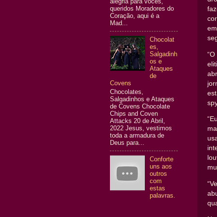
alegria para vocês,
queridos Moradores do
fa
Coração, aqui é a
co
Mad...
em 
se
Chocolat
es,
Salgadinh
“O
os e
el
Ataques
ab
de
Covens
jor
Chocolates,
es
Salgadinhos e Ataques
sp
de Covens Chocolate
Chips and Coven
“Eu
Attacks 20 de Abril,
2022 Jesus, vestimos
ma
toda a armadura de
us
Deus para...
in
lo
Conforte
uns aos
mui
outros
com
“V
estas
ab
palavras.
qu