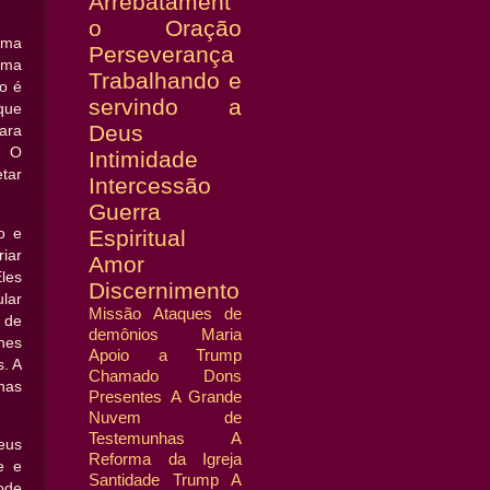
Arrebatament
o
Oração
uma
Perseverança
uma
Trabalhando e
o é
servindo a
que
Deus
ara
. O
Intimidade
tar
Intercessão
Guerra
o e
Espiritual
iar
Amor
les
Discernimento
lar
Missão
Ataques de
 de
demônios
Maria
nes
Apoio a Trump
s. A
Chamado
Dons
nas
Presentes
A Grande
Nuvem de
Testemunhas
A
eus
Reforma da Igreja
e e
Santidade
Trump
A
ode