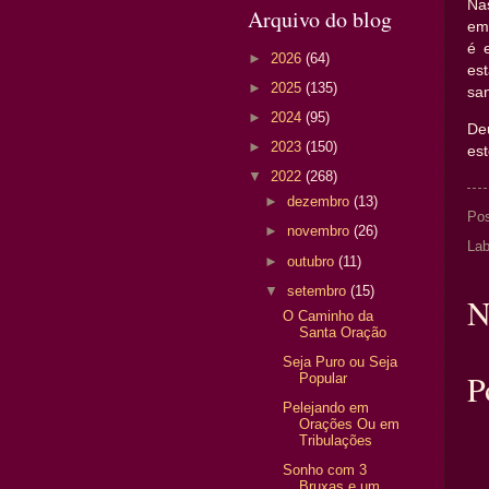
Na
Arquivo do blog
em
é 
►
2026
(64)
es
►
2025
(135)
san
►
2024
(95)
De
►
2023
(150)
es
▼
2022
(268)
►
dezembro
(13)
Po
►
novembro
(26)
Lab
►
outubro
(11)
▼
setembro
(15)
N
O Caminho da
Santa Oração
Seja Puro ou Seja
P
Popular
Pelejando em
Orações Ou em
Tribulações
Sonho com 3
Bruxas e um