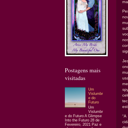
ma
Pe
no
mu
su
vo
no
co
si
Je
on
Postagens mais
mu
visitadas
us
me
Um
sp
Vislumbr
cel
e do
te
Futuro
est
Um
Vislumbr
e do Futuro A Glimpse
“A
Into the Futuro 28 de
ci
Fevereiro, 2021 Paz e
dr