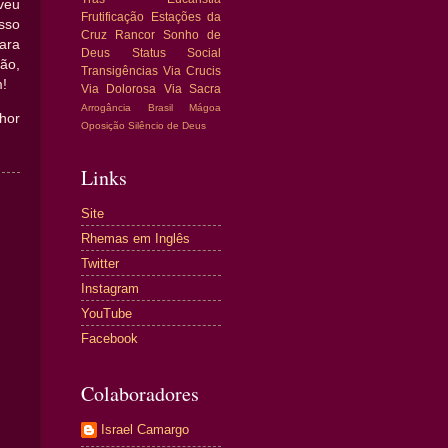
veu
Frutificação
Estações da
sso
Cruz
Rancor
Sonho de
ara
Deus
Status Social
ão,
Transigências
Via Crucis
m!
Via Dolorosa
Via Sacra
Arrogância
Brasil
Mágoa
hor
Oposição
Silêncio de Deus
Links
Site
Rhemas em Inglês
Twitter
Instagram
YouTube
Facebook
Colaboradores
Israel Camargo