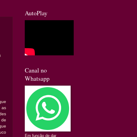
AutoPlay
a
Canal no
Whatsapp
que
 as
des
de
que
uco
Em função de dar