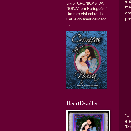
en
Livro "CRÔNICAS DA
me
NOIVA" em Português *
en
Um raro vislumbre do
pr
Céu e do amor delicado
...
HeartDwellers
“U
e e
Te