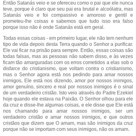
Então Satanás veio e se ofereceu como o pai que ele nunca
teve, porque é claro que seu pai era brutal e alcoólatra, mas
Satanás veio e foi compassivo e amoroso e gentil e
prometeu-lhe coisas e sabemos que tudo isso era falso
porque isso não é onde Satanás está em geral.
Todas essas coisas - em primeiro lugar, ele não tem nenhum
tipo de vida depois desta Terra quando o Senhor a purificar.
Ele vai ficar na prisão para sempre. Então, essas coisas são
todas falsas, mas as pessoas não sabem disso, e às vezes
ficam tão amarguradas com os erros cometidos a elas sob o
disfarce do cristianismo, que voltam contra o cristianismo,
mas o Senhor agora está nos pedindo para amar nossos
inimigos, Ele está nos dizendo, amor por nossos inimigos,
amor genuíno, sincero e real por nossos inimigos é o sinal
de um verdadeiro cristão. Isto veio através do Padre Ezekiel
hoje quando ele estava na Paixão. O Senhor olhou para ele
da cruz e disse-lhe algumas coisas, e ele disse que Ele está
nos chamando para amar nossos inimigos, ser um
verdadeiro cristão e amar nossos inimigos, e que outros
cristãos que dizem que O amam, mas são inimigos da cruz
porque não se importam com seus inimigos, não os amam.