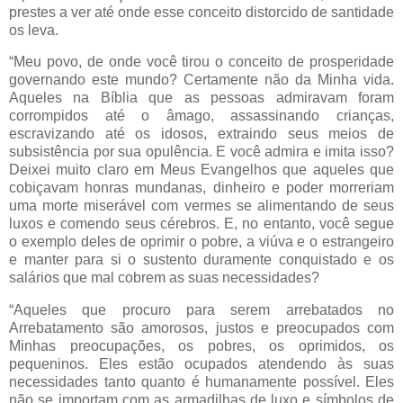
prestes a ver até onde esse conceito distorcido de santidade
os leva.
“Meu povo, de onde você tirou o conceito de prosperidade
governando este mundo? Certamente não da Minha vida.
Aqueles na Bíblia que as pessoas admiravam foram
corrompidos até o âmago, assassinando crianças,
escravizando até os idosos, extraindo seus meios de
subsistência por sua opulência. E você admira e imita isso?
Deixei muito claro em Meus Evangelhos que aqueles que
cobiçavam honras mundanas, dinheiro e poder morreriam
uma morte miserável com vermes se alimentando de seus
luxos e comendo seus cérebros. E, no entanto, você segue
o exemplo deles de oprimir o pobre, a viúva e o estrangeiro
e manter para si o sustento duramente conquistado e os
salários que mal cobrem as suas necessidades?
“Aqueles que procuro para serem arrebatados no
Arrebatamento são amorosos, justos e preocupados com
Minhas preocupações, os pobres, os oprimidos, os
pequeninos. Eles estão ocupados atendendo às suas
necessidades tanto quanto é humanamente possível. Eles
não se importam com as armadilhas de luxo e símbolos de