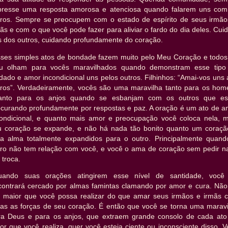
presse uma resposta amorosa e atenciosa quando falarem uns com
tros. Sempre se preocupem com o estado de espírito de seus irmão
ãs e com o que você pode fazer para aliviar o fardo do dia deles. Cu
s dos outros, cuidando profundamente do coração.
sses simples atos de bondade fazem muito pelo Meu Coração e todos
u olham para vocês maravilhados quando demonstram esse tipo
dado e amor incondicional uns pelos outros. Filhinhos: “Amai-vos uns
tros”. Verdadeiramente, vocês são uma maravilha tanto para os hom
anto para os anjos quando se esbanjam com os outros que es
ocurando profundamente por respostas e paz. A oração é um ato de a
condicional, e quanto mais amor e preocupação você coloca nela, m
u coração se expande, e não há nada tão bonito quanto um coraçã
a alma totalmente expandidos para o outro. Principalmente quand
tro não tem relação com você, e você o ama de coração sem pedir n
troca.
uando suas orações atingirem esse nível de santidade, você
contrará cercado por almas famintas clamando por amor e cura. Não
o maior que você possa realizar do que amar seus irmãos e irmãs 
das as forças de seu coração. É então que você se torna uma maravi
ra Deus e para os anjos, que extraem grande consolo de cada ato
r que você realiza, quer você esteja ciente ou inconsciente disso. V