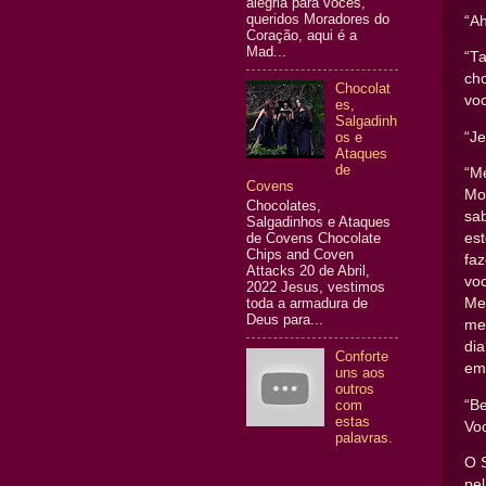
alegria para vocês,
queridos Moradores do
“Ah
Coração, aqui é a
Mad...
“Ta
ch
Chocolat
voc
es,
Salgadinh
“J
os e
Ataques
de
“M
Covens
Mo
Chocolates,
sa
Salgadinhos e Ataques
de Covens Chocolate
es
Chips and Coven
fa
Attacks 20 de Abril,
vo
2022 Jesus, vestimos
toda a armadura de
Me
Deus para...
me
di
Conforte
em 
uns aos
outros
com
“B
estas
Vo
palavras.
O 
pe