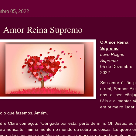
bro 05, 2022
 Amor Reina Supremo
O Amor Reina
Supremo
Love Reigns
Supreme
05 de Dezembro,
2022
Seu amor é tão p
e real, Senhor. Aj
nos a ser cônju
fiéis e a manter 
em primeiro lugar
do o que fazemos. Amém.
dre Clare começou: “Obrigada por estar perto de mim. Oh Jesus, eu 
ero nunca ter minha mente no mundo ou sobre as coisas. Eu quero es
mpre descansando em Seu coração, e mesmo profundamente em 