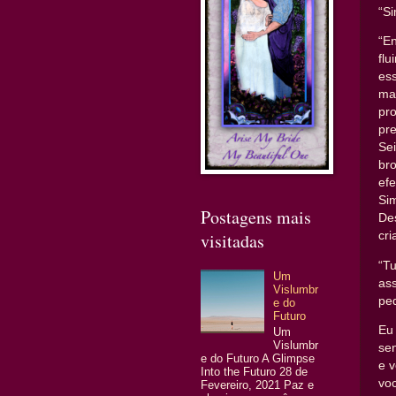
“Si
“E
fl
es
ma
pr
pr
Se
br
efe
Si
Postagens mais
De
cr
visitadas
“T
Um
as
Vislumbr
pe
e do
Futuro
Eu
Um
Vislumbr
se
e do Futuro A Glimpse
e v
Into the Futuro 28 de
vo
Fevereiro, 2021 Paz e