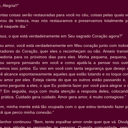
, Alegria!!”
ntas coisas serão restauradas para você no céu, coisas pelas quais 
orou de tristeza, mas nós restauramos e preservamos totalmente p
ê naquele dia.”
esus, o que está verdadeiramente em Seu sagrado Coração agora?”
eu amor, você está verdadeiramente em Meu coração junto com todos
radores do Coração, quer eles o reconheçam ou não. Anseio transmi
bedoria para os próximos dias para eles. Minha pequena, pequena,
tou sempre pensando em você e como ajudá-la a pensar nos outr
zemos isso juntos. Eu vivo em você com tanta segurança que desejo 
cê alcance espontaneamente aqueles que estão lutando e os toque co
u amor por eles. Esteja ciente do que os outros estão passando e, 
smo pergunte a eles, o que Eu poderia fazer por você para alegrar o 
a? Em seguida, ouça com muita atenção a resposta deles, colocand
prática. Cuidado gera cuidado. Amor gera amor, é muito contagioso.”
em, minha mente está tão ocupada com o que estou tentando fazer p
cê que perco minha conexão.”
Senhor continuou: “Bem, tente espalhar amor onde quer que vá. Divul
la sua atitude ao responder às pessoas. Querida comunidade, sem