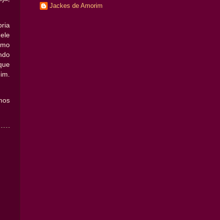
Jackes de Amorim
ria
ele
omo
ndo
que
im.
mos