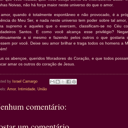
has Noivas, não há força maior neste universo do que o amor.
 amor, quando é totalmente espontâneo e não provocado, é a próp
sência do Meu Ser, e nada neste universo tem poder sobre tal amor, 
ina supremo e aqueles que o exercem, classificam-se no Céu c
rdadeiros Santos. E como você alcança esse privilégio? Nega
ntinuamente a si mesmo e fazendo pelos outros o que gostaria 
zessem por você. Deixe seu amor brilhar e traga todos os homens a M
ém!
us os abençoe, queridos Moradores do Coração, e que todos possa
scar amar os outros do coração de Jesus.
sted by
Israel Camargo
els:
Amor
,
Intimidade
,
União
enhum comentário:
ostar um comentário