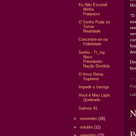
Eu Não Escondi
Min
Minha
Fraqueza
“O
es
O Sonho Pode se
Tornar
re
Realidade
ve
Concentre-se na
co
Fidelidade
fi
Am
Sonho - Tr_mp
Novo
Presidente -
De
Nação Dividida
bu
O Amor Reina
Supremo
Po
Impedir o Inimigo
Lab
Você é Meu Lápis
Quebrado
Salmos 91
N
►
novembro
(26)
►
outubro
(11)
P
►
setembro
(15)