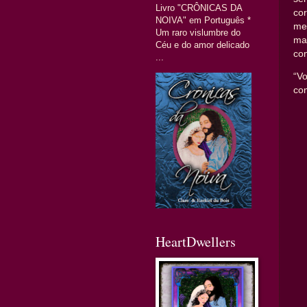
Livro "CRÔNICAS DA
co
NOIVA" em Português *
me
Um raro vislumbre do
ma
Céu e do amor delicado
co
...
“V
co
HeartDwellers