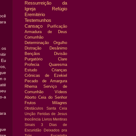
Ressurreição da
Igreja
Refúgio
Eremitério
você
Testemunhos
ara
Cansaço
Purificação
Armadura de Deus
Comunhão
Determinação
Orgulho
Distração
Desânimo
 os
Bençãos
Divisão
tir
Purgatório
Clare
 Eu
Profecia
Quaresma
os,
Estudo
Crianças
que
Crônicas de Ezekiel
m o
Pecado de Amargura
até
Rhema
Serviço de
seu
Comunhão
Vídeos
o-a
Aborto
Ceia do Senhor
Frutos
Milagres
Obstáculos
Santa Ceia
ara
Unção
Feridas de Jesus
Inocência
Livros
Mentiras
Sinais
3 Dias de
gue
Escuridão
Deixados pra
pre
Trás
Eucaristia