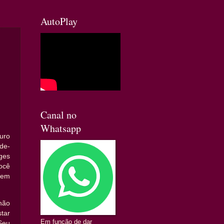
AutoPlay
Canal no
Whatsapp
uro
ude-
ges
Você
 em
não
tar
Em função de dar
Seu