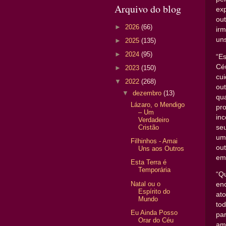
Arquivo do blog
ex
ou
►
2026
(66)
irm
un
►
2025
(135)
►
2024
(95)
“E
Cé
►
2023
(150)
cui
▼
2022
(268)
ou
▼
dezembro
(13)
qu
Lázaro, o Mendigo
pr
– Um
in
Verdadeiro
se
Cristão
um
Filhinhos - Amai
ou
Uns aos Outros
em 
Esta Terra é
Temporária
“Q
Natal ou o
en
Espírito do
at
Mundo
to
Eu Ainda Posso
pa
Orar do Céu
amo