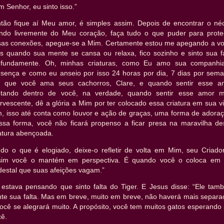
m Senhor, eu sinto isso.”
ntão fique aí Meu amor, é simples assim. Depois de encontrar o néc
uindo livremente do Meu coração, faça tudo o que puder para prote
sas conexões, apegue-se a Mim. Certamente estou me apegando a vo
s quando sua mente se cansa ou relaxa, fico sozinho e sinto sua fa
ofundamente. Oh, minhas criaturas, como Eu amo sua companhi
esença e como eu anseio por isso 24 horas por dia, 7 dias por sema
i que você ama seus cachorros, Clare, e quando sentir esse a
otando dentro de você, na verdade, quando sentir esse amor m
rvescente, dê a glória a Mim por ter colocado essa criatura em sua v
m, isso até conta como louvor e ação de graças, uma forma de adoraç
ssa forma, você não ficará propenso a ficar presa na maravilha de
iatura abençoada.
udo o que é elogiado, deixe-o refletir de volta em Mim, seu Criador
sim você o mantém em perspectiva. É quando você o coloca em
destal que suas afeições vagam.”
 estava pensando que sinto falta do Tiger. E Jesus disse: “Ele tam
nte sua falta. Mas em breve, muito em breve, não haverá mais separa
ocê se alegrará muito. A propósito, você tem muitos gatos esperando
cê.