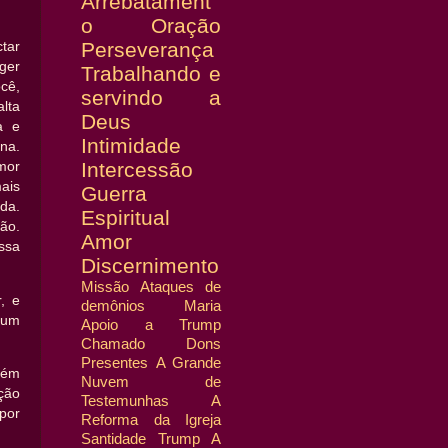
Arrebatament
o
Oração
Perseverança
tar
ger
Trabalhando e
cê,
servindo a
lta
Deus
a e
Intimidade
na.
Intercessão
mor
ais
Guerra
ida.
Espiritual
ão.
Amor
ssa
Discernimento
Missão
Ataques de
, e
demônios
Maria
 um
Apoio a Trump
Chamado
Dons
Presentes
A Grande
bém
Nuvem de
ção
Testemunhas
A
 por
Reforma da Igreja
Santidade
Trump
A