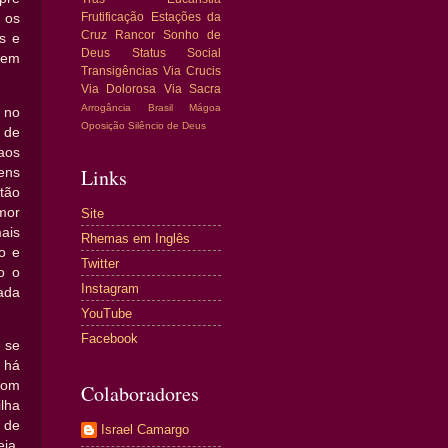
Frutificação
Estações da
 os
Cruz
Rancor
Sonho de
s e
Deus
Status Social
idem
Transigências
Via Crucis
Via Dolorosa
Via Sacra
Arrogância
Brasil
Mágoa
 no
Oposição
Silêncio de Deus
 de
 aos
Links
ens
tão
mor
Site
ais
Rhemas em Inglês
o e
Twitter
o o
Instagram
ada
YouTube
Facebook
 se
 há
com
Colaboradores
lha
 de
Israel Camargo
eja,