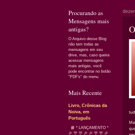
Procurando as
dezem
Mensagens mais
O
antigas?
O Arquivo desse Blog
não tem todas as
mensagens em seu
drive, mas, caso queira
acessar mensagens
mais antigas, você
pode encontrar no botão
"PDF's" do menu.
Mais Recente
Livro, Crônicas da
Noiva, em
tu
Português
Ma
📘 * LANÇAMENTO *
qu
🎉 🎊 🎊 🎉 🎉 🎊 🎊 🎉
se