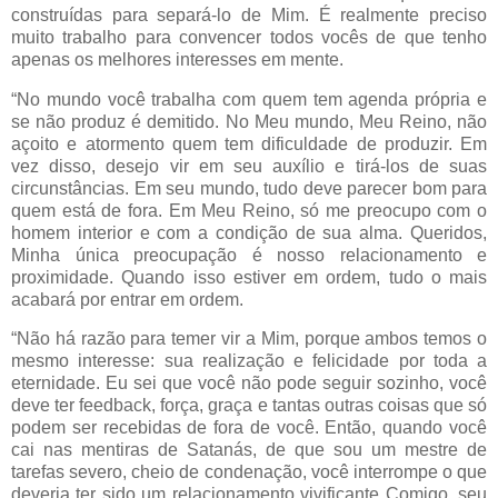
construídas para separá-lo de Mim. É realmente preciso
muito trabalho para convencer todos vocês de que tenho
apenas os melhores interesses em mente.
“No mundo você trabalha com quem tem agenda própria e
se não produz é demitido. No Meu mundo, Meu Reino, não
açoito e atormento quem tem dificuldade de produzir. Em
vez disso, desejo vir em seu auxílio e tirá-los de suas
circunstâncias. Em seu mundo, tudo deve parecer bom para
quem está de fora. Em Meu Reino, só me preocupo com o
homem interior e com a condição de sua alma. Queridos,
Minha única preocupação é nosso relacionamento e
proximidade. Quando isso estiver em ordem, tudo o mais
acabará por entrar em ordem.
“Não há razão para temer vir a Mim, porque ambos temos o
mesmo interesse: sua realização e felicidade por toda a
eternidade. Eu sei que você não pode seguir sozinho, você
deve ter feedback, força, graça e tantas outras coisas que só
podem ser recebidas de fora de você. Então, quando você
cai nas mentiras de Satanás, de que sou um mestre de
tarefas severo, cheio de condenação, você interrompe o que
deveria ter sido um relacionamento vivificante Comigo, seu