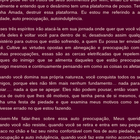
talmente e entendo que o desânimo tem uma plataforma de pouso. Ten
nha Amada, destruir essa plataforma. Eu estou me referindo a a
dade, auto preocupação, autoindulgência.
ses três espíritos irão atacá-la em sua jornada onde quer que você v
refa deles é voltar você para dentro de si, desativando assim qualq
nistério para outros que estão sofrendo, a quem Eu possa ter enviad
cê. Cultive as virtudes opostas em abnegação e preocupação com
nhas preocupações, essas são as cercas eletrificadas que repelem
aques do inimigo que se alimenta daqueles que estão preocupa
nsigo mesmos e continuamente pensando em como as coisas os afeta
uando você domina sua própria natureza, você conquista todos os s
imigos, porque eles não têm mais nenhum fundamento… nada para
oiar…. nada a que se apegar. Eles não podem pousar, então voam
sca de outro que lhes dê motivos, que tenha pena de si mesmos, 
nha uma festa de piedade e que examina meus motivos como se
ivesse errado no que estou fazendo.
eixem-Me falar-lhes sobre essa auto preocupação, Meus querid
ando você não resiste, quando você se retira e entra em seu pequ
raco no chão e faz seu ninho confortável com fios de auto piedade, a
eocupação e auto indulgência, quando você faz este ninho aconchega