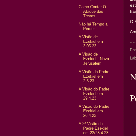
est
Como Conter O
Ataque das
hav
Trevas
O 
Não há Tempo a
Perder
Am
A Visão de
Ezekiel em
3.05.23
Po
A Visão de
Lab
Ezekiel - Nova
Jerusalém
A Visão do Padre
N
Ezekiel em
2.5.23
A Visão do Padre
Ezekiel em
P
29.4.23
A Visão do Padre
Ezekiel em
26.4.23
A 2ª Visão do
Padre Ezekiel
em 22/23.4.23