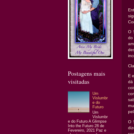
En
si
Co
O 
do
am
de
inc
Cl
Postagens mais
E 
visitadas
dá
co
Um
co
Vislumbr
sa
e do
mu
Futuro
pe
Um
Vislumbr
e do Futuro A Glimpse
O 
Into the Futuro 28 de
di
Fevereiro, 2021 Paz e
se