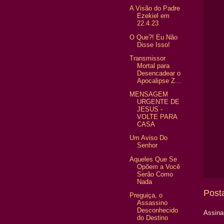
A Visão do Padre
Ezekiel em
22.4.23
O Que?! Eu Não
Disse Isso!
Transmissor
Mortal para
Desencadear o
Apocalipse Z...
MENSAGEM
URGENTE DE
JESUS -
VOLTE PARA
CASA
Um Aviso Do
Senhor
Aqueles Que Se
Opõem a Você
Serão Como
Nada
Post
Preguiça, o
Assassino
Desconhecido
Assina
do Destino