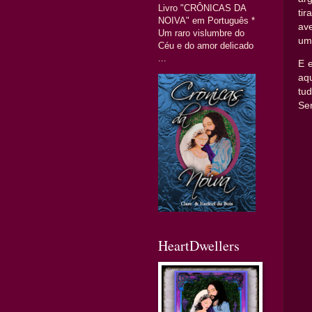
Livro "CRÔNICAS DA
ti
NOIVA" em Português *
av
Um raro vislumbre do
um
Céu e do amor delicado
...
E 
aq
tu
Sen
HeartDwellers