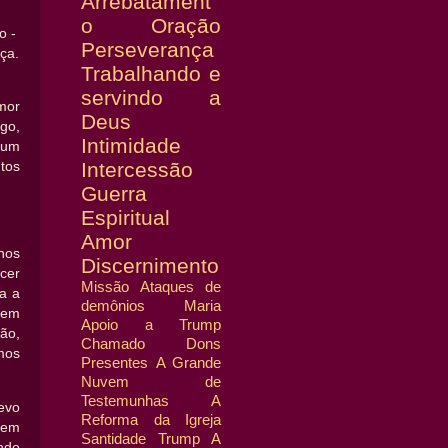
Arrebatament
o
Oração
o -
Perseverança
ça.
Trabalhando e
servindo a
mor
Deus
go,
Intimidade
hum
Intercessão
tos
Guerra
Espiritual
Amor
nos
Discernimento
cer
Missão
Ataques de
a a
demônios
Maria
sem
Apoio a Trump
ão,
Chamado
Dons
mos
Presentes
A Grande
Nuvem de
Testemunhas
A
evo
Reforma da Igreja
nem
Santidade
Trump
A
ndo