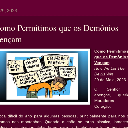
29, 2023
omo Permitimos que os Demônios
ençam
Como Permitimo
que os Demônio
Vençam
How We Let The
Devils Win
29 de Maio, 2023
O Senhor 
abençoe, queri
Moradores 
Coração.
oca difícil do ano para algumas pessoas, principalmente para nós 
tamos nas montanhas. Quando o chão se torna plástico, lamacen
giloso, e acabamos atolando um carro, e também um trator, bem, nós