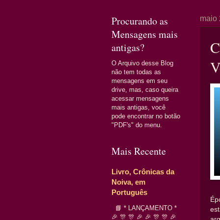
Procurando as
maio 
Mensagens mais
C
antigas?
V
O Arquivo desse Blog
não tem todas as
mensagens em seu
drive, mas, caso queira
acessar mensagens
mais antigas, você
pode encontrar no botão
"PDF's" do menu.
Mais Recente
Livro, Crônicas da
Noiva, em
Português
Ép
📘 * LANÇAMENTO *
es
🎉 🎊 🎊 🎉 🎉 🎊 🎊 🎉
ar