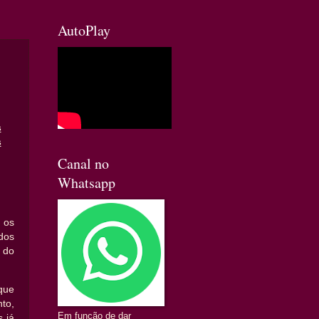
AutoPlay
s
s
Canal no
Whatsapp
os
dos
do
que
to,
Em função de dar
 já