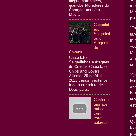
alegria para vocês,
queridos Moradores do
to
Coração, aqui é a
Mi
Mad...
pie
Chocolat
“Es
es,
Salgadinh
ta
os e
mi
Ataques
vo
de
Covens
Mi
Chocolates,
at
Salgadinhos e Ataques
co
de Covens Chocolate
Chips and Coven
“Q
Attacks 20 de Abril,
2022 Jesus, vestimos
in
toda a armadura de
ap
Deus para...
bu
te
Conforte
uns aos
est
outros
com
“D
estas
Qu
palavras.
bu
pr