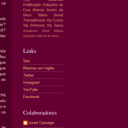
 vá
Frutificação
Estações da
Cruz
Rancor
Sonho de
Deus
Status Social
ada
Transigências
Via Crucis
ar?
Via Dolorosa
Via Sacra
cê?
Arrogância
Brasil
Mágoa
far
Oposição
Silêncio de Deus
Links
ida
Meu
Site
que
Rhemas em Inglês
que
 que
Twitter
 de
Instagram
YouTube
 Há
Facebook
udo
is e
Colaboradores
 os
Israel Camargo
 se