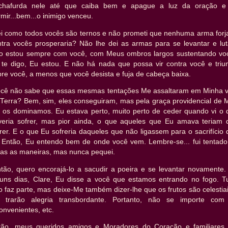
chafurda nele até que caiba bem e apague a luz da oração e
mir...bem...o inimigo venceu.
ei como todos vocês são ternos e não prometi que nenhuma arma forj
ntra vocês prosperaria? Não lhe dei as armas para se levantar e lut
o estou sempre com você, com Meus ombros largos sustentando vo
 te digo, Eu estou. E não há nada que possa vir contra você e triun
re você, a menos que você desista e fuja de cabeça baixa.
ocê não sabe que essas mesmas tentações Me assaltaram em Minha v
 Terra? Bem, sim, eles conseguiram, mas pela graça providencial de 
i os dominamos. Eu estava perto, muito perto de ceder quando vi o 
veria sofrer, mas pior ainda, o que aqueles que Eu amava teriam 
rer. E o que Eu sofreria daqueles que não ligassem para o sacrifício
z. Então, Eu entendo bem de onde você vem. Lembre-se... fui tentado
das as maneiras, mas nunca pequei.
ntão, quero encorajá-lo a sacudir a poeira e se levantar novamente.
guns dias, Clare, Eu disse a você que estamos entrando no fogo. T
o faz parte, mas deixe-Me também dizer-lhe que os frutos são celestia
e trarão alegria transbordante. Portanto, não se importe com
onvenientes, etc.
tão, meus queridos amigos e Moradores do Coração e familiares,