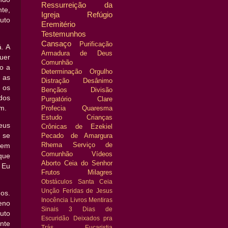
Ressurreição da
te,
Igreja
Refúgio
uto
Eremitério
Testemunhos
Cansaço
Purificação
á. A
Armadura de Deus
uer
Comunhão
o a
Determinação
Orgulho
 as
Distração
Desânimo
 os
Bençãos
Divisão
dos
Purgatório
Clare
Profecia
Quaresma
m.
Estudo
Crianças
eus
Crônicas de Ezekiel
 se
Pecado de Amargura
Rhema
Serviço de
 em
Comunhão
Vídeos
que
Aborto
Ceia do Senhor
 Eu
Frutos
Milagres
Obstáculos
Santa Ceia
Unção
Feridas de Jesus
os.
Inocência
Livros
Mentiras
eno
Sinais
3 Dias de
uto
Escuridão
Deixados pra
nte
Trás
Eucaristia