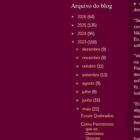
Arquivo do blog
e 
dor
►
2026
(64)
“S
►
2025
(135)
co
Nã
►
2024
(95)
Eu
▼
2023
(150)
sob
►
dezembro
(9)
“V
►
novembro
(9)
na
►
outubro
(11)
Pa
de
►
setembro
(13)
sof
►
agosto
(9)
fi
►
julho
(8)
to
►
junho
(16)
“E
▼
maio
(22)
al
Esses Quebrados
iss
lh
Como Permitimos
inc
que os
Demônios
Vençam
En