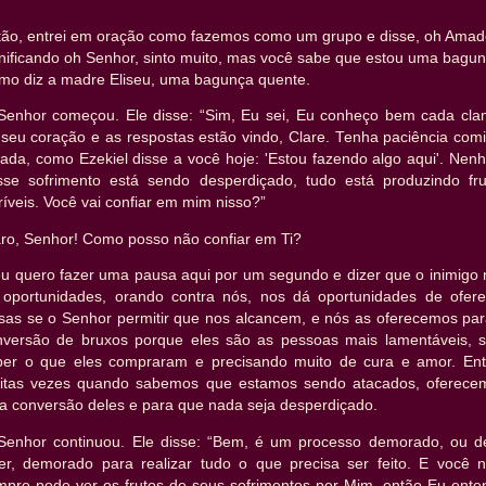
tão, entrei em oração como fazemos como um grupo e disse, oh Amad
gnificando oh Senhor, sinto muito, mas você sabe que estou uma bagun
mo diz a madre Eliseu, uma bagunça quente.
Senhor começou. Ele disse: “Sim, Eu sei, Eu conheço bem cada cla
 seu coração e as respostas estão vindo, Clare. Tenha paciência comi
ada, como Ezekiel disse a você hoje: 'Estou fazendo algo aqui'. Nen
sse sofrimento está sendo desperdiçado, tudo está produzindo fru
ríveis. Você vai confiar em mim nisso?”
aro, Senhor! Como posso não confiar em Ti?
eu quero fazer uma pausa aqui por um segundo e dizer que o inimigo 
 oportunidades, orando contra nós, nos dá oportunidades de ofere
isas se o Senhor permitir que nos alcancem, e nós as oferecemos par
nversão de bruxos porque eles são as pessoas mais lamentáveis, 
ber o que eles compraram e precisando muito de cura e amor. Ent
itas vezes quando sabemos que estamos sendo atacados, oferece
la conversão deles e para que nada seja desperdiçado.
Senhor continuou. Ele disse: “Bem, é um processo demorado, ou d
zer, demorado para realizar tudo o que precisa ser feito. E você 
mpre pode ver os frutos de seus sofrimentos por Mim, então Eu ente