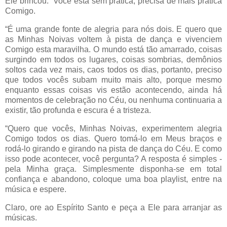
Ele brincou: “Você está sem prática, precisa de mais prática
Comigo.
“É uma grande fonte de alegria para nós dois. E quero que
as Minhas Noivas voltem à pista de dança e vivenciem
Comigo esta maravilha. O mundo está tão amarrado, coisas
surgindo em todos os lugares, coisas sombrias, demônios
soltos cada vez mais, caos todos os dias, portanto, preciso
que todos vocês subam muito mais alto, porque mesmo
enquanto essas coisas vis estão acontecendo, ainda há
momentos de celebração no Céu, ou nenhuma continuaria a
existir, tão profunda e escura é a tristeza.
“Quero que vocês, Minhas Noivas, experimentem alegria
Comigo todos os dias. Quero tomá-lo em Meus braços e
rodá-lo girando e girando na pista de dança do Céu. E como
isso pode acontecer, você pergunta? A resposta é simples -
pela Minha graça. Simplesmente disponha-se em total
confiança e abandono, coloque uma boa playlist, entre na
música e espere.
Claro, ore ao Espírito Santo e peça a Ele para arranjar as
músicas.