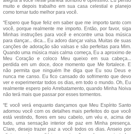
alegria a você neste planeta sombrio e opressivo. Eu penso
muito e depois trabalho em sua casa celestial e planejo
como tornar tudo melhor para você.
“Espero que fique feliz em saber que me importo tanto com
você, porque realmente me importo. Então, por favor, siga
Minhas instruções para você e encontre uma boa música
para dançar... dica... Eu adoro dançar valsa. Muitas de suas
canções de adoração são valsas e são perfeitas para Mim.
Quando uma música mais calma começa, Eu a aproximo de
Meu Coração e coloco Meu queixo em sua cabeça...
perdida em um doce, doce momento que Me fortalece. E
não permita que ninguém lhe diga que Eu sou Deus e
nunca me canso. Eu fico cansado do sofrimento que devo
ver e experimentar todos os dias, em todo o mundo. Oh, Eu
realmente espero pelo Arrebatamento, quando Minha Noiva
não terá mais que passar por esses tormentos.
“E você verá enquanto dançamos que Meu Espírito Santo
adornou você com os detalhes mais perfeitos do que você
está vestindo, flores em seu cabelo, um véu e, acima de
tudo, uma sensação interior de paz em Minha presença.
Clare, desejo trazer paz a você todos os dias. Anseio por