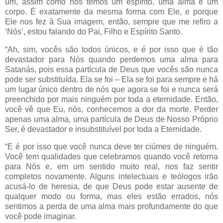
um, assim como nós temos um espírito, uma alma e um
corpo. É exatamente da mesma forma com Ele, e porque
Ele nos fez à Sua imagem, então, sempre que me refiro a
‘Nós’, estou falando do Pai, Filho e Espírito Santo.
“Ah, sim, vocês são todos únicos, e é por isso que é tão
devastador para Nós quando perdemos uma alma para
Satanás, pois essa partícula de Deus que vocês são nunca
pode ser substituída. Ela se foi – Ela se foi para sempre e há
um lugar único dentro de nós que agora se foi e nunca será
preenchido por mais ninguém por toda a eternidade. Então,
você vê que Eu, nós, conhecemos a dor da morte. Perder
apenas uma alma, uma partícula de Deus de Nosso Próprio
Ser, é devastador e insubstituível por toda a Eternidade.
“E é por isso que você nunca deve ter ciúmes de ninguém.
Você tem qualidades que celebramos quando você retorna
para Nós e, em um sentido muito real, nos faz sentir
completos novamente. Alguns intelectuais e teólogos irão
acusá-lo de heresia, de que Deus pode estar ausente de
qualquer modo ou forma, mas eles estão errados, nós
sentimos a perda de uma alma mais profundamente do que
você pode imaginar.