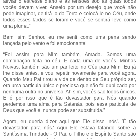
aliviar o estresse diário e as tensões sob as quais todos
vocês devem viver. Anseio por um desejo que você não
pode imaginar, de tirá-lo da Terra e colocá-lo no Céu, onde
todos esses fardos se foram e você se sentirá leve como
uma pluma.”
Bem, sim Senhor, eu me senti como uma pena sendo
lançada pelo vento e foi emocionante!
“Foi assim para Mim também, Amada. Somos uma
combinação feita no céu. E cada uma de vocês, Minhas
Noivas, também são um par feito no Céu para Mim. Eu já
lhe disse antes, e vou repetir novamente para você agora.
Quando Meu Pai tirou a vida de dentro de Seu próprio ser,
era uma partícula única e preciosa que não foi duplicada por
nenhuma outra no universo. Ah sim, vocês são todos únicos.
E é por isso que é tão devastador para Nós quando
perdemos uma alma para Satanás, pois essa partícula de
Deus que você é, nunca pode ser substituída.”
Agora, eu queria dizer aqui que Ele disse ‘nós’. 'É tão
devastador para nós.' Aqui Ele estava falando sobre a
Santíssima Trindade - O Pai, o Filho e o Espírito Santo são