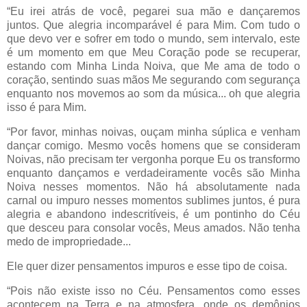
“Eu irei atrás de você, pegarei sua mão e dançaremos
juntos. Que alegria incomparável é para Mim. Com tudo o
que devo ver e sofrer em todo o mundo, sem intervalo, este
é um momento em que Meu Coração pode se recuperar,
estando com Minha Linda Noiva, que Me ama de todo o
coração, sentindo suas mãos Me segurando com segurança
enquanto nos movemos ao som da música... oh que alegria
isso é para Mim.
“Por favor, minhas noivas, ouçam minha súplica e venham
dançar comigo. Mesmo vocês homens que se consideram
Noivas, não precisam ter vergonha porque Eu os transformo
enquanto dançamos e verdadeiramente vocês são Minha
Noiva nesses momentos. Não há absolutamente nada
carnal ou impuro nesses momentos sublimes juntos, é pura
alegria e abandono indescritíveis, é um pontinho do Céu
que desceu para consolar vocês, Meus amados. Não tenha
medo de impropriedade...
Ele quer dizer pensamentos impuros e esse tipo de coisa.
“Pois não existe isso no Céu. Pensamentos como esses
acontecem na Terra e na atmosfera, onde os demônios