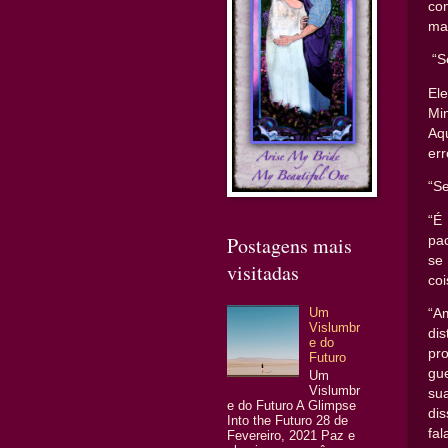
co
ma
“S
El
Mi
Aq
err
“Se
“É
Postagens mais
pa
se
visitadas
co
Um
“A
Vislumbr
dis
e do
pr
Futuro
gu
Um
Vislumbr
su
e do Futuro A Glimpse
di
Into the Futuro 28 de
fa
Fevereiro, 2021 Paz e