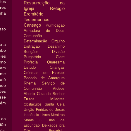
tos
Ressurreição da
ores
Igreja
Refúgio
nha
Eremitério
Testemunhos
Cansaço
Purificação
eso
Armadura de Deus
Comunhão
Determinação
Orgulho
o a
Distração
Desânimo
mbo
Bençãos
Divisão
les
Purgatório
Clare
Profecia
Quaresma
rno
Estudo
Crianças
ram
Crônicas de Ezekiel
nte
Pecado de Amargura
até
Rhema
Serviço de
ado
Comunhão
Vídeos
des
Aborto
Ceia do Senhor
sse
Frutos
Milagres
bém
Obstáculos
Santa Ceia
Unção
Feridas de Jesus
Inocência
Livros
Mentiras
 da
Sinais
3 Dias de
tão
Escuridão
Deixados pra
ês.
Trás
Eucaristia