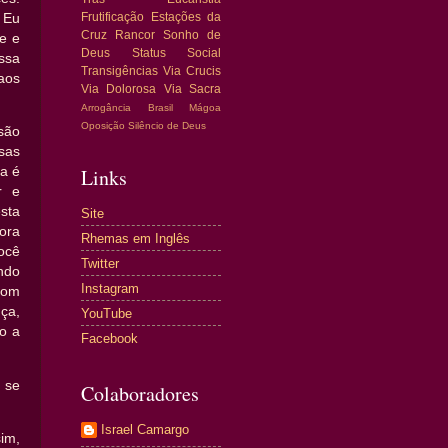
 Eu
Frutificação
Estações da
Cruz
Rancor
Sonho de
e e
Deus
Status Social
ssa
Transigências
Via Crucis
aos
Via Dolorosa
Via Sacra
Arrogância
Brasil
Mágoa
Oposição
Silêncio de Deus
são
sas
Links
ta é
r e
sta
Site
gora
Rhemas em Inglês
ocê
Twitter
ndo
Instagram
com
ça,
YouTube
o a
Facebook
 se
Colaboradores
Israel Camargo
im,