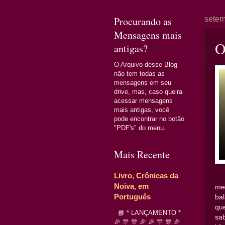
Procurando as
setem
Mensagens mais
O
antigas?
O Arquivo desse Blog
não tem todas as
mensagens em seu
drive, mas, caso queira
acessar mensagens
mais antigas, você
pode encontrar no botão
"PDF's" do menu.
Mais Recente
Livro, Crônicas da
Noiva, em
me
Português
ba
qu
📘 * LANÇAMENTO *
sa
🎉 🎊 🎊 🎉 🎉 🎊 🎊 🎉