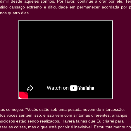
adimir desde aqueles sonhos. Por favor, continue a orar por ele. Te
ntido cansaço extremo e dificuldade em permanecer acordada por p
nos quatro dias.
sus começou: “Vocês estão sob uma pesada nuvem de intercessão.
os vocês sentem isso, e isso vem com sintomas diferentes. arranjos
uciosos estão sendo realizados. Haverá falhas que Eu criarei para
asar as coisas, mas o que está por vir é inevitável. Estou totalmente no