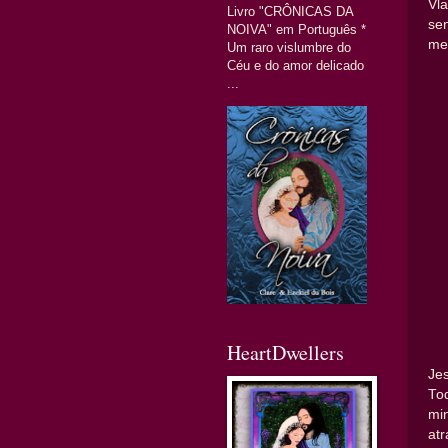
Vl
Livro "CRÔNICAS DA
se
NOIVA" em Português *
me
Um raro vislumbre do
Céu e do amor delicado
...
HeartDwellers
Je
Tod
min
atr