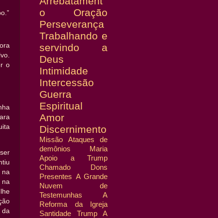
Arrebatament
o
Oração
o.”
Perseverança
Trabalhando e
ora
servindo a
vo.
Deus
r o
Intimidade
Intercessão
Guerra
Espiritual
nha
Amor
ara
ita
Discernimento
Missão
Ataques de
demônios
Maria
ser
Apoio a Trump
ntiu
Chamado
Dons
 na
Presentes
A Grande
 na
Nuvem de
lhe
Testemunhas
A
ção
Reforma da Igreja
 da
Santidade
Trump
A