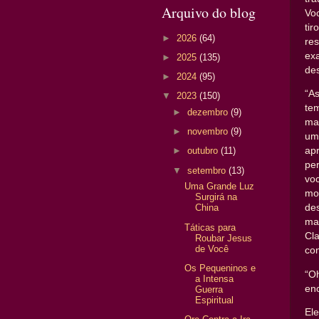
Arquivo do blog
Vo
ti
►
2026
(64)
re
ex
►
2025
(135)
de
►
2024
(95)
“A
▼
2023
(150)
te
►
dezembro
(9)
mai
►
novembro
(9)
um
ap
►
outubro
(11)
per
▼
setembro
(13)
vo
Uma Grande Luz
mo
Surgirá na
de
China
ma
Táticas para
Cl
Roubar Jesus
de Você
con
Os Pequeninos e
“O
a Intensa
en
Guerra
Espiritual
El