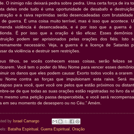
e. O inimigo não deixará pedra sobre pedra. Uma certa força de ira 
nta deles onde tudo é uma oportunidade de desabafo e destruição
ustração e a raiva reprimidas serão desencadeadas com brutalidade
o de guerra. É uma coisa muito terrível, mas é isso que acontece. 
emenda violência é desencadeada, e é por isso que a guerra é 
dionda. É por isso que a oração é tão eficaz. Esses demônios
struição podem ser aprisionados pelas orações dos fiéis. Isto s
tremamente necessário. Veja, a guerra é a licença de Satanás p
sar da violência e destruir sem restrições.
eus filhos, se vocês conhecem essas coisas, serão felizes se
aticarem. Você tem o poder do Meu Nome para vencer esses demônio
minuir os danos que eles podem causar. Exorto todos vocês a orarem
u Nome contra as forças que impulsionam esta raiva. Será mu
ntajoso para você, quer você ore pelos que estão próximos ou distant
bre-se de que todas as suas orações estão registradas no livro da v
m mesmo uma petição passa despercebida, e você será recompensa
ja em seu momento de desespero ou no Céu.” Amém.
sted by
Israel Camargo
els:
Batalha Espiritual
,
Guerra Espiritual
,
Oração