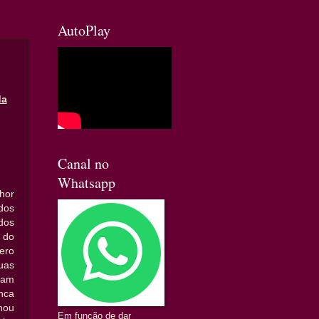
AutoPlay
da
Canal no
Whatsapp
hor
odos
dos
do
ero
uas
ram
nca
nou
Em função de dar