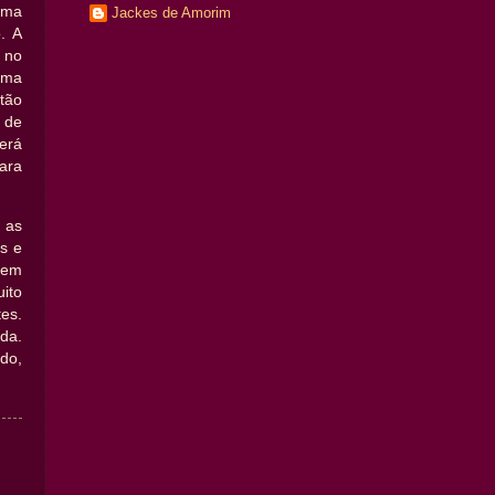
toma
Jackes de Amorim
. A
 no
Uma
tão
 de
erá
ara
 as
s e
 em
ito
es.
ida.
do,