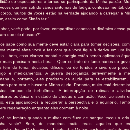
ltidão de espectadores e tornou-se participante da Minha paixão. Mui
vocês que têm sofrido vários sintomas de fadiga, confusão mental, d
 corpo, muitos de vocês estão na verdade ajudando a carregar a Mi
uz, assim como Simão fez.”
enhor, você pode, por favor, compartilhar conosco a dinâmica desse p
ara que ele é usado?”
ocê sabe como sua mente deve estar clara para tomar decisões, com
voa mental afeta você e faz com que você fique à deriva em um li
zio... bem, essa clareza mental e energia estão sendo aplicadas àque
e mais precisam nesta hora. . Quer se trate de funcionários do gove
e têm de tomar decisões difíceis, ou de feridos e civis que procu
rigo e medicamentos. A guerra desorganiza terrivelmente a me
mana e, portanto, eles precisam de ajuda para se estabilizarem, 
smo para orar e buscar a Minha ajuda. Portanto, muito está determin
stes tempos de turbulência. A interrupção de rotinas e ativida
miliares os deixa em estado de choque e confusão. Você, ao sentir e
so, está ajudando-os a recuperar a perspectiva e o equilíbrio. Tam
orre regeneração enquanto eles dormem à noite.
ocê se lembra quando a mulher com fluxo de sangue tocou a orla
nha veste? Bem, de maneiras muito reais, aqueles que es
aumatizados estão tocando a bainha das Minhas vestes através de voc