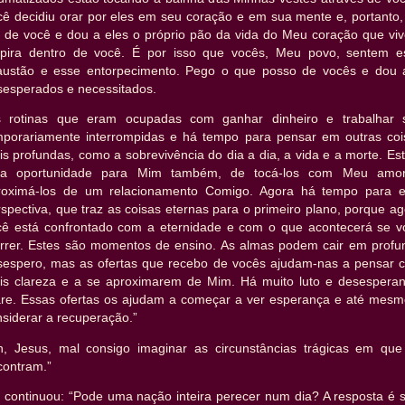
cê decidiu orar por eles em seu coração e em sua mente e, portanto,
ro de você e dou a eles o próprio pão da vida do Meu coração que viv
spira dentro de você. É por isso que vocês, Meu povo, sentem e
austão e esse entorpecimento. Pego o que posso de vocês e dou 
sesperados e necessitados.
s rotinas que eram ocupadas com ganhar dinheiro e trabalhar 
mporariamente interrompidas e há tempo para pensar em outras coi
s profundas, como a sobrevivência do dia a dia, a vida e a morte. Es
a oportunidade para Mim também, de tocá-los com Meu amo
roximá-los de um relacionamento Comigo. Agora há tempo para e
spectiva, que traz as coisas eternas para o primeiro plano, porque a
cê está confrontado com a eternidade e com o que acontecerá se v
rrer. Estes são momentos de ensino. As almas podem cair em profu
sespero, mas as ofertas que recebo de vocês ajudam-nas a pensar 
is clareza e a se aproximarem de Mim. Há muito luto e desesperan
are. Essas ofertas os ajudam a começar a ver esperança e até mesm
siderar a recuperação.”
h, Jesus, mal consigo imaginar as circunstâncias trágicas em que
contram.”
e continuou: “Pode uma nação inteira perecer num dia? A resposta é s