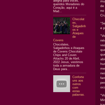
alegria para vocês,
mu
queridos Moradores do
de 
Coração, aqui é a
no
Mad...
Cr
Chocolat
es,
“S
Salgadinh
e p
os e
Ataques
“V
de
Covens
né
Chocolates,
va
Salgadinhos e Ataques
qu
de Covens Chocolate
qu
Chips and Coven
Attacks 20 de Abril,
ab
2022 Jesus, vestimos
hu
toda a armadura de
me
Deus para...
ne
Conforte
fa
uns aos
pe
outros
oc
com
estas
palavras.
“V
Mi
tr