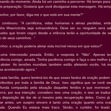
mando do momento. Ainda há um caminho a percorrer. Há tempo para
is preparação. Gostaria que você divulgasse esta mensagem. Há temp
enhor, por favor, diga-me o que está em sua mente?”
e continuou: "A carnificina, vidas humanas e almas perdidas, emb
nha Misericórdia seja extraordinária. Deve ser ou ninguém será sal
ueles que foram cegos desde a infância terão a oportunidade de ve
o de seus caminhos. .”
nhor, a oração poderia aliviar esta incrível névoa em que estou?”
 uma intercessão pesada. Então, a resposta é: “Não”. Apenas te
ciência comigo, amada. Tenha paciência comigo e faça o seu melhor p
 abster. As tensões mundiais também estão afetando vocês, há mu
isa acontecendo agora.”
mada família, quero lembrá-los de que esses fardos de oração podem 
tribuídos por toda a família de Deus. Isso significa que se você se
ofunda compaixão pela situação daqueles feridos e que morreram
erra, por sua intenção, considero isso uma oração, e isso se traduz
a disposição de dar de si mesmo pela recuperação deles. Como já 
sse antes, um suspiro sincero é tanto uma oração quanto uma ora
lada. Quando Eu estava mais fraco, Simão, o curtidor, foi tirado