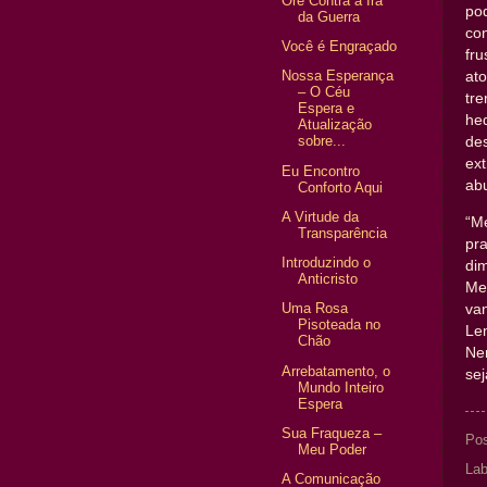
Ore Contra a Ira
pod
da Guerra
co
Você é Engraçado
fr
Nossa Esperança
at
– O Céu
tr
Espera e
he
Atualização
sobre...
de
ex
Eu Encontro
abu
Conforto Aqui
A Virtude da
“M
Transparência
pr
Introduzindo o
di
Anticristo
Me
Uma Rosa
va
Pisoteada no
Lem
Chão
Ne
Arrebatamento, o
se
Mundo Inteiro
Espera
Sua Fraqueza –
Po
Meu Poder
Lab
A Comunicação