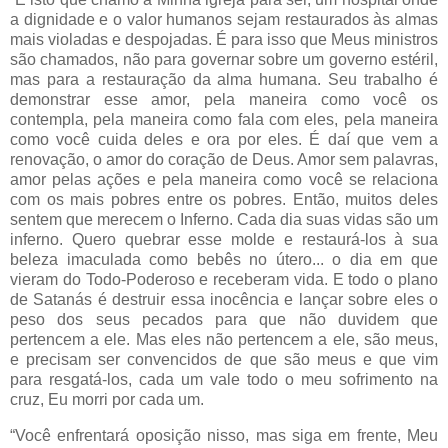
a dignidade e o valor humanos sejam restaurados às almas
mais violadas e despojadas. É para isso que Meus ministros
são chamados, não para governar sobre um governo estéril,
mas para a restauração da alma humana. Seu trabalho é
demonstrar esse amor, pela maneira como você os
contempla, pela maneira como fala com eles, pela maneira
como você cuida deles e ora por eles. É daí que vem a
renovação, o amor do coração de Deus. Amor sem palavras,
amor pelas ações e pela maneira como você se relaciona
com os mais pobres entre os pobres. Então, muitos deles
sentem que merecem o Inferno. Cada dia suas vidas são um
inferno. Quero quebrar esse molde e restaurá-los à sua
beleza imaculada como bebês no útero... o dia em que
vieram do Todo-Poderoso e receberam vida. E todo o plano
de Satanás é destruir essa inocência e lançar sobre eles o
peso dos seus pecados para que não duvidem que
pertencem a ele. Mas eles não pertencem a ele, são meus,
e precisam ser convencidos de que são meus e que vim
para resgatá-los, cada um vale todo o meu sofrimento na
cruz, Eu morri por cada um.
“Você enfrentará oposição nisso, mas siga em frente, Meu