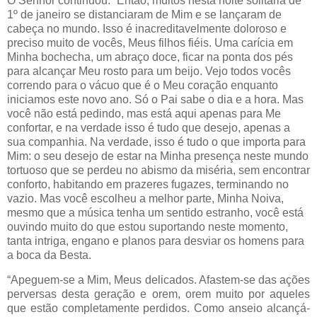
O Senhor continuou: “Então, muitos nesta noite solitária de
1º de janeiro se distanciaram de Mim e se lançaram de
cabeça no mundo. Isso é inacreditavelmente doloroso e
preciso muito de vocês, Meus filhos fiéis. Uma carícia em
Minha bochecha, um abraço doce, ficar na ponta dos pés
para alcançar Meu rosto para um beijo. Vejo todos vocês
correndo para o vácuo que é o Meu coração enquanto
iniciamos este novo ano. Só o Pai sabe o dia e a hora. Mas
você não está pedindo, mas está aqui apenas para Me
confortar, e na verdade isso é tudo que desejo, apenas a
sua companhia. Na verdade, isso é tudo o que importa para
Mim: o seu desejo de estar na Minha presença neste mundo
tortuoso que se perdeu no abismo da miséria, sem encontrar
conforto, habitando em prazeres fugazes, terminando no
vazio. Mas você escolheu a melhor parte, Minha Noiva,
mesmo que a música tenha um sentido estranho, você está
ouvindo muito do que estou suportando neste momento,
tanta intriga, engano e planos para desviar os homens para
a boca da Besta.
“Apeguem-se a Mim, Meus delicados. Afastem-se das ações
perversas desta geração e orem, orem muito por aqueles
que estão completamente perdidos. Como anseio alcançá-