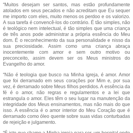
“Muitos desejam ser santos, mas estão profundamente
atolados em seus pecados e não acreditam que Eu sequer
me importo com eles, muito menos os perdoo e os valorizo.
A sua tarefa é convencê-los do contrário. É tão simples, não
é teológico nem intelectual, é tão simples que uma criança
de três anos pode administrar a própria essência do Meu
dom. É o reconhecimento da sua personalidade e nisso da
sua preciosidade. Assim como uma criança abraça
inocentemente com amor e sem outro motivo ou
preconceito, assim devem ser os Meus ministros do
Evangelho do amor.
“Não é teologia que busco na Minha igreja, é amor. Amor
que foi derramado em seus corações por Mim e, por sua
vez, é derramado sobre Meus filhos perdidos. A essência da
fé é o amor, não regras e regulamentos e a lei que
estrangula o amor. Eles têm o seu lugar na manutenção da
integridade dos Meus ensinamentos, mas não mais do que
isso. A essência é o amor interior do Meu Coração que é
derramado como óleo quente sobre suas vidas conturbadas
de rejeição e julgamento.
“É isto que chamo a Minha igreja para ser, um hospital onde