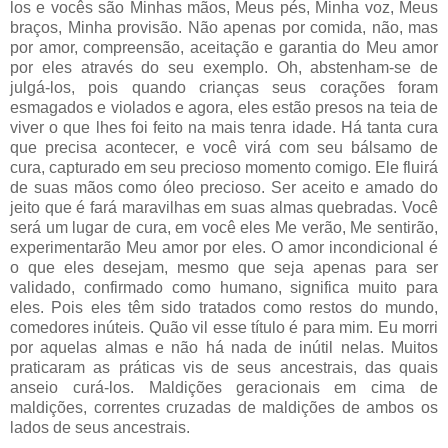
los e vocês são Minhas mãos, Meus pés, Minha voz, Meus
braços, Minha provisão. Não apenas por comida, não, mas
por amor, compreensão, aceitação e garantia do Meu amor
por eles através do seu exemplo. Oh, abstenham-se de
julgá-los, pois quando crianças seus corações foram
esmagados e violados e agora, eles estão presos na teia de
viver o que lhes foi feito na mais tenra idade. Há tanta cura
que precisa acontecer, e você virá com seu bálsamo de
cura, capturado em seu precioso momento comigo. Ele fluirá
de suas mãos como óleo precioso. Ser aceito e amado do
jeito que é fará maravilhas em suas almas quebradas. Você
será um lugar de cura, em você eles Me verão, Me sentirão,
experimentarão Meu amor por eles. O amor incondicional é
o que eles desejam, mesmo que seja apenas para ser
validado, confirmado como humano, significa muito para
eles. Pois eles têm sido tratados como restos do mundo,
comedores inúteis. Quão vil esse título é para mim. Eu morri
por aquelas almas e não há nada de inútil nelas. Muitos
praticaram as práticas vis de seus ancestrais, das quais
anseio curá-los. Maldições geracionais em cima de
maldições, correntes cruzadas de maldições de ambos os
lados de seus ancestrais.