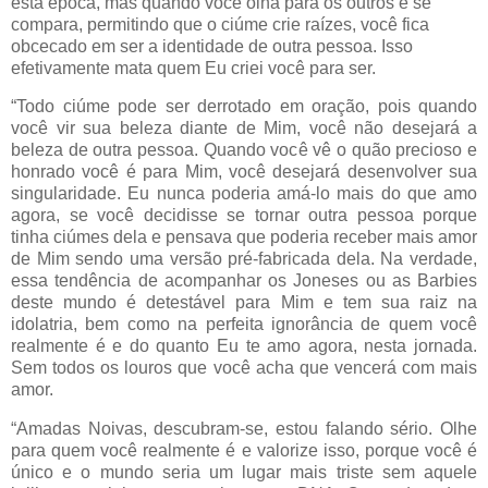
esta época, mas quando você olha para os outros e se
compara, permitindo que o ciúme crie raízes, você fica
obcecado em ser a identidade de outra pessoa. Isso
efetivamente mata quem Eu criei você para ser.
“Todo ciúme pode ser derrotado em oração, pois quando
você vir sua beleza diante de Mim, você não desejará a
beleza de outra pessoa. Quando você vê o quão precioso e
honrado você é para Mim, você desejará desenvolver sua
singularidade. Eu nunca poderia amá-lo mais do que amo
agora, se você decidisse se tornar outra pessoa porque
tinha ciúmes dela e pensava que poderia receber mais amor
de Mim sendo uma versão pré-fabricada dela. Na verdade,
essa tendência de acompanhar os Joneses ou as Barbies
deste mundo é detestável para Mim e tem sua raiz na
idolatria, bem como na perfeita ignorância de quem você
realmente é e do quanto Eu te amo agora, nesta jornada.
Sem todos os louros que você acha que vencerá com mais
amor.
“Amadas Noivas, descubram-se, estou falando sério. Olhe
para quem você realmente é e valorize isso, porque você é
único e o mundo seria um lugar mais triste sem aquele