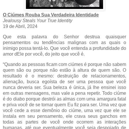
O Ciúmes Rouba Sua Verdadeira Identidade
Jealousy Steals Your True Identity
19 de Abril, 2024
Que esta palavra do Senhor destrua quaisquer
pensamentos ou tendências malignas com as quais o
inimigo possa tentá-lo. Que você entenda a profundidade do
amor dEle por você, do jeito que você é.
“Quando as pessoas ficam com ciúmes é porque não sabem
quem são ou porque não estão à altura de quem são. O
resultado é o mesmo: destruição de relacionamentos,
alienação, busca egoísta de ser uma pessoa que você
nunca deveria ser. Sua beleza é única, já lhe ensinei isso
em outras mensagens, mas vale a pena repetir. Todo ciúme
é do diabo porque destrói as almas com uma amargura fatal
e priva você de se tornar quem Eu fiz para ser. Uma vez que
você cede a esse demônio do ciúme, uma vez que ele se
instala em seu pensamento, ele crava seus ganchos em
todas as partes de você onde ocorrem as interações
humanas, até que eventualmente você seja despojado de