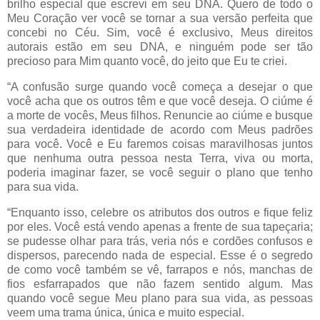
brilho especial que escrevi em seu DNA. Quero de todo o
Meu Coração ver você se tornar a sua versão perfeita que
concebi no Céu. Sim, você é exclusivo, Meus direitos
autorais estão em seu DNA, e ninguém pode ser tão
precioso para Mim quanto você, do jeito que Eu te criei.
“A confusão surge quando você começa a desejar o que
você acha que os outros têm e que você deseja. O ciúme é
a morte de vocês, Meus filhos. Renuncie ao ciúme e busque
sua verdadeira identidade de acordo com Meus padrões
para você. Você e Eu faremos coisas maravilhosas juntos
que nenhuma outra pessoa nesta Terra, viva ou morta,
poderia imaginar fazer, se você seguir o plano que tenho
para sua vida.
“Enquanto isso, celebre os atributos dos outros e fique feliz
por eles. Você está vendo apenas a frente de sua tapeçaria;
se pudesse olhar para trás, veria nós e cordões confusos e
dispersos, parecendo nada de especial. Esse é o segredo
de como você também se vê, farrapos e nós, manchas de
fios esfarrapados que não fazem sentido algum. Mas
quando você segue Meu plano para sua vida, as pessoas
veem uma trama única, única e muito especial.