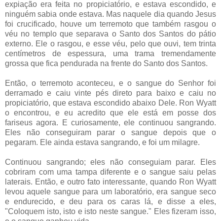
expiação era feita no propiciatório, e estava escondido, e
ninguém sabia onde estava. Mas naquele dia quando Jesus
foi crucificado, houve um terremoto que também rasgou o
véu no templo que separava o Santo dos Santos do pátio
externo. Ele o rasgou, e esse véu, pelo que ouvi, tem trinta
centímetros de espessura, uma trama tremendamente
grossa que fica pendurada na frente do Santo dos Santos.
Então, o terremoto aconteceu, e o sangue do Senhor foi
derramado e caiu vinte pés direto para baixo e caiu no
propiciatório, que estava escondido abaixo Dele. Ron Wyatt
o encontrou, e eu acredito que ele está em posse dos
fariseus agora. E curiosamente, ele continuou sangrando.
Eles não conseguiram parar o sangue depois que o
pegaram. Ele ainda estava sangrando, e foi um milagre.
Continuou sangrando; eles não conseguiam parar. Eles
cobriram com uma tampa diferente e o sangue saiu pelas
laterais. Então, e outro fato interessante, quando Ron Wyatt
levou aquele sangue para um laboratório, era sangue seco
e endurecido, e deu para os caras lá, e disse a eles,
"Coloquem isto, isto e isto neste sangue." Eles fizeram isso,