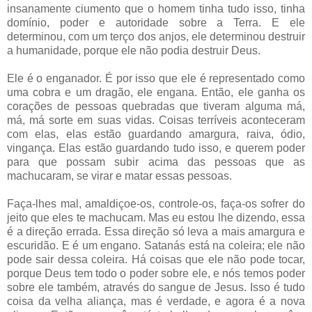
insanamente ciumento que o homem tinha tudo isso, tinha
domínio, poder e autoridade sobre a Terra. E ele
determinou, com um terço dos anjos, ele determinou destruir
a humanidade, porque ele não podia destruir Deus.
Ele é o enganador. É por isso que ele é representado como
uma cobra e um dragão, ele engana. Então, ele ganha os
corações de pessoas quebradas que tiveram alguma má,
má, má sorte em suas vidas. Coisas terríveis aconteceram
com elas, elas estão guardando amargura, raiva, ódio,
vingança. Elas estão guardando tudo isso, e querem poder
para que possam subir acima das pessoas que as
machucaram, se virar e matar essas pessoas.
Faça-lhes mal, amaldiçoe-os, controle-os, faça-os sofrer do
jeito que eles te machucam. Mas eu estou lhe dizendo, essa
é a direção errada. Essa direção só leva a mais amargura e
escuridão. E é um engano. Satanás está na coleira; ele não
pode sair dessa coleira. Há coisas que ele não pode tocar,
porque Deus tem todo o poder sobre ele, e nós temos poder
sobre ele também, através do sangue de Jesus. Isso é tudo
coisa da velha aliança, mas é verdade, e agora é a nova