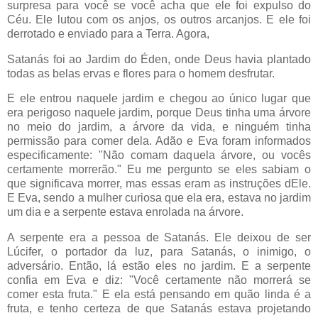
surpresa para você se você acha que ele foi expulso do
Céu. Ele lutou com os anjos, os outros arcanjos. E ele foi
derrotado e enviado para a Terra. Agora,
Satanás foi ao Jardim do Éden, onde Deus havia plantado
todas as belas ervas e flores para o homem desfrutar.
E ele entrou naquele jardim e chegou ao único lugar que
era perigoso naquele jardim, porque Deus tinha uma árvore
no meio do jardim, a árvore da vida, e ninguém tinha
permissão para comer dela. Adão e Eva foram informados
especificamente: "Não comam daquela árvore, ou vocês
certamente morrerão." Eu me pergunto se eles sabiam o
que significava morrer, mas essas eram as instruções dEle.
E Eva, sendo a mulher curiosa que ela era, estava no jardim
um dia e a serpente estava enrolada na árvore.
A serpente era a pessoa de Satanás. Ele deixou de ser
Lúcifer, o portador da luz, para Satanás, o inimigo, o
adversário. Então, lá estão eles no jardim. E a serpente
confia em Eva e diz: "Você certamente não morrerá se
comer esta fruta." E ela está pensando em quão linda é a
fruta, e tenho certeza de que Satanás estava projetando