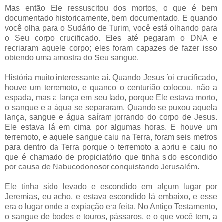
Mas então Ele ressuscitou dos mortos, o que é bem
documentado historicamente, bem documentado. E quando
você olha para o Sudário de Turim, você está olhando para
o Seu corpo crucificado. Eles até pegaram o DNA e
recriaram aquele corpo; eles foram capazes de fazer isso
obtendo uma amostra do Seu sangue.
História muito interessante aí. Quando Jesus foi crucificado,
houve um terremoto, e quando o centurião colocou, não a
espada, mas a lança em seu lado, porque Ele estava morto,
o sangue e a água se separaram. Quando se puxou aquela
lança, sangue e água saíram jorrando do corpo de Jesus.
Ele estava lá em cima por algumas horas. E houve um
terremoto, e aquele sangue caiu na Terra, foram seis metros
para dentro da Terra porque o terremoto a abriu e caiu no
que é chamado de propiciatório que tinha sido escondido
por causa de Nabucodonosor conquistando Jerusalém.
Ele tinha sido levado e escondido em algum lugar por
Jeremias, eu acho, e estava escondido lá embaixo, e esse
era o lugar onde a expiação era feita. No Antigo Testamento,
o sangue de bodes e touros, pássaros, e o que você tem, a