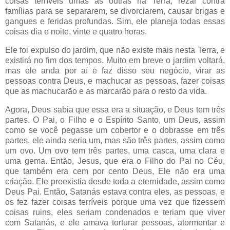
coisas terríveis umas às outras na Terra, rezar contra
famílias para se separarem, se divorciarem, causar brigas e
gangues e feridas profundas. Sim, ele planeja todas essas
coisas dia e noite, vinte e quatro horas.
Ele foi expulso do jardim, que não existe mais nesta Terra, e
existirá no fim dos tempos. Muito em breve o jardim voltará,
mas ele anda por aí e faz disso seu negócio, virar as
pessoas contra Deus, e machucar as pessoas, fazer coisas
que as machucarão e as marcarão para o resto da vida.
Agora, Deus sabia que essa era a situação, e Deus tem três
partes. O Pai, o Filho e o Espírito Santo, um Deus, assim
como se você pegasse um cobertor e o dobrasse em três
partes, ele ainda seria um, mas são três partes, assim como
um ovo. Um ovo tem três partes, uma casca, uma clara e
uma gema. Então, Jesus, que era o Filho do Pai no Céu,
que também era cem por cento Deus, Ele não era uma
criação. Ele preexistia desde toda a eternidade, assim como
Deus Pai. Então, Satanás estava contra eles, as pessoas, e
os fez fazer coisas terríveis porque uma vez que fizessem
coisas ruins, eles seriam condenados e teriam que viver
com Satanás, e ele amava torturar pessoas, atormentar e