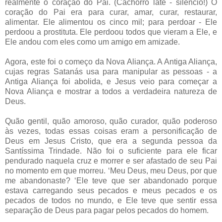
realmente o coração do Pai. (Cachorro late - silêncio!) O
coração do Pai era para curar, amar, curar, restaurar,
alimentar. Ele alimentou os cinco mil; para perdoar - Ele
perdoou a prostituta. Ele perdoou todos que vieram a Ele, e
Ele andou com eles como um amigo em amizade.
Agora, este foi o começo da Nova Aliança. A Antiga Aliança,
cujas regras Satanás usa para manipular as pessoas - a
Antiga Aliança foi abolida, e Jesus veio para começar a
Nova Aliança e mostrar a todos a verdadeira natureza de
Deus.
Quão gentil, quão amoroso, quão curador, quão poderoso
às vezes, todas essas coisas eram a personificação de
Deus em Jesus Cristo, que era a segunda pessoa da
Santíssima Trindade. Não foi o suficiente para ele ficar
pendurado naquela cruz e morrer e ser afastado de seu Pai
no momento em que morreu. ‘Meu Deus, meu Deus, por que
me abandonaste? ‘Ele teve que ser abandonado porque
estava carregando seus pecados e meus pecados e os
pecados de todos no mundo, e Ele teve que sentir essa
separação de Deus para pagar pelos pecados do homem.