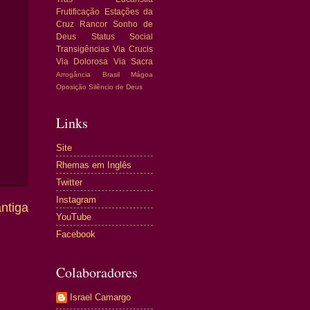
Frutificação
Estações da
Cruz
Rancor
Sonho de
Deus
Status Social
Transigências
Via Crucis
Via Dolorosa
Via Sacra
Arrogância
Brasil
Mágoa
Oposição
Silêncio de Deus
Links
Site
Rhemas em Inglês
Twitter
Instagram
ntiga
YouTube
Facebook
Colaboradores
Israel Camargo