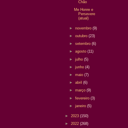
Chão
Me Honre e
Persevere
(atual)
►
novembro
(9)
►
outubro
(23)
►
setembro
(6)
►
agosto
(11)
►
julho
(5)
►
junho
(4)
►
maio
(7)
►
abril
(6)
►
março
(9)
►
fevereiro
(3)
►
janeiro
(5)
►
2023
(150)
►
2022
(268)