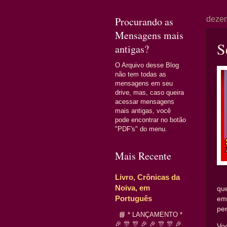
Procurando as
dezem
Mensagens mais
S
antigas?
O Arquivo desse Blog
não tem todas as
mensagens em seu
drive, mas, caso queira
acessar mensagens
mais antigas, você
pode encontrar no botão
"PDF's" do menu.
Mais Recente
Livro, Crônicas da
Noiva, em
qu
Português
em
pe
📘 * LANÇAMENTO *
🎉 🎊 🎊 🎉 🎉 🎊 🎊 🎉
Vo