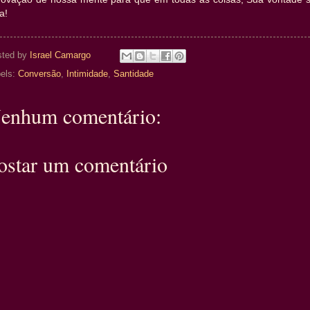
ta!
sted by
Israel Camargo
els:
Conversão
,
Intimidade
,
Santidade
enhum comentário:
ostar um comentário