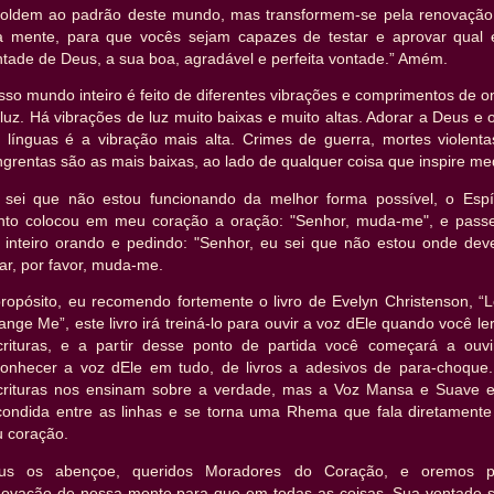
oldem ao padrão deste mundo, mas transformem-se pela renovação
a mente, para que vocês sejam capazes de testar e aprovar qual 
tade de Deus, a sua boa, agradável e perfeita vontade.” Amém.
so mundo inteiro é feito de diferentes vibrações e comprimentos de 
luz. Há vibrações de luz muito baixas e muito altas. Adorar a Deus e 
 línguas é a vibração mais alta. Crimes de guerra, mortes violenta
grentas são as mais baixas, ao lado de qualquer coisa que inspire me
 sei que não estou funcionando da melhor forma possível, o Espír
nto colocou em meu coração a oração: "Senhor, muda-me", e passe
a inteiro orando e pedindo: "Senhor, eu sei que não estou onde deve
ar, por favor, muda-me.
propósito, eu recomendo fortemente o livro de Evelyn Christenson, “L
nge Me”, este livro irá treiná-lo para ouvir a voz dEle quando você le
crituras, e a partir desse ponto de partida você começará a ouvi
conhecer a voz dEle em tudo, de livros a adesivos de para-choque.
crituras nos ensinam sobre a verdade, mas a Voz Mansa e Suave e
condida entre as linhas e se torna uma Rhema que fala diretamente
u coração.
us os abençoe, queridos Moradores do Coração, e oremos p
novação de nossa mente para que em todas as coisas, Sua vontade s