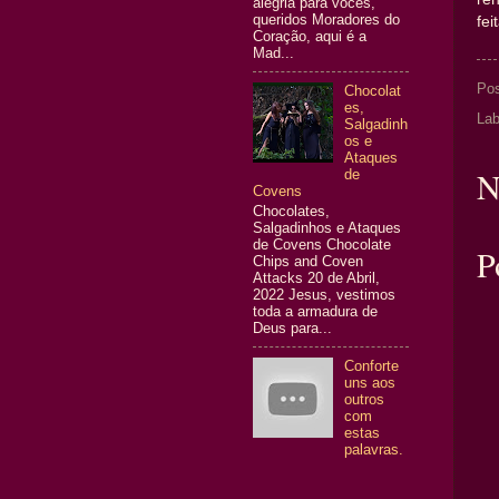
alegria para vocês,
queridos Moradores do
fei
Coração, aqui é a
Mad...
Po
Chocolat
es,
Lab
Salgadinh
os e
Ataques
N
de
Covens
Chocolates,
Salgadinhos e Ataques
de Covens Chocolate
P
Chips and Coven
Attacks 20 de Abril,
2022 Jesus, vestimos
toda a armadura de
Deus para...
Conforte
uns aos
outros
com
estas
palavras.