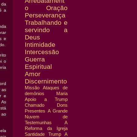
Arrebatament
 da
o
Oração
é a
Perseverança
Trabalhando e
onda
servindo a
orar
Deus
s e
Intimidade
do.
Intercessão
ito
Guerra
i o
Espiritual
ria
Amor
Discernimento
ord
Missão
Ataques de
r as
demônios
Maria
r e
Apoio a Trump
 As
Chamado
Dons
stá
Presentes
A Grande
 ao
Nuvem de
Testemunhas
A
Reforma da Igreja
ela
Santidade
Trump
A
eja