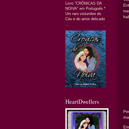
Livro "CRÔNICAS DA
En
NOIVA" em Português *
me
Um raro vislumbre do
hab
Céu e do amor delicado
...
HeartDwellers
Per
mai
Em