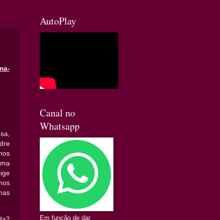
AutoPlay
ma-
Canal no
Whatsapp
sa,
re
mos
uma
ige
mos
mas
Em função de dar
da?