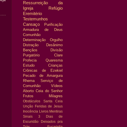
Ressurreição da
Igreja
Refúgio
Eremitério
Testemunhos
Cansaço
Purificação
Armadura de Deus
Comunhão
Determinação
Orgulho
Distração
Desânimo
Bençãos
Divisão
Purgatório
Clare
Profecia
Quaresma
Estudo
Crianças
Crônicas de Ezekiel
Pecado de Amargura
Rhema
Serviço de
Comunhão
Vídeos
Aborto
Ceia do Senhor
Frutos
Milagres
Obstáculos
Santa Ceia
Unção
Feridas de Jesus
Inocência
Livros
Mentiras
Sinais
3 Dias de
Escuridão
Deixados pra
Trás
Eucaristia