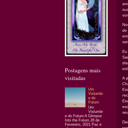
am
su
von
Nos
de 
em
san
Eu
Sa
di
Postagens mais
est
visitadas
A 
Cha
Um
Es
Vislumbr
re
e do
Es
Futuro
es
Um
Vislumbr
se
e do Futuro A Glimpse
Into the Futuro 28 de
De
Fevereiro, 2021 Paz e
re