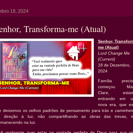
bro 18, 2024
enhor, Transforma-me (Atual)
Senhor, Transfor
me (Atual)
Lord Change Me
(Current)
18 de Dezembro,
2024
Família precio
começou Mad
Clare, esta
entrando em 
nova era, que ex
e deixemos os velhos padrões de pensamento para trás e caminhe
 direção à luz, não compartilhando as obras das trevas, 
rmanecendo na luz.
cê realmente quer estar na vontade perfeita de Deus para sua vi