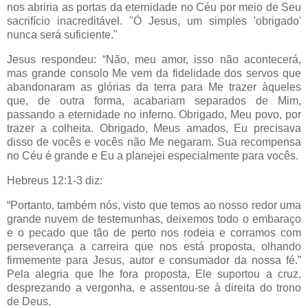
nos abriria as portas da eternidade no Céu por meio de Seu
sacrifício inacreditável. "Ó Jesus, um simples 'obrigado'
nunca será suficiente."
Jesus respondeu: “Não, meu amor, isso não acontecerá,
mas grande consolo Me vem da fidelidade dos servos que
abandonaram as glórias da terra para Me trazer àqueles
que, de outra forma, acabariam separados de Mim,
passando a eternidade no inferno. Obrigado, Meu povo, por
trazer a colheita. Obrigado, Meus amados, Eu precisava
disso de vocês e vocês não Me negaram. Sua recompensa
no Céu é grande e Eu a planejei especialmente para vocês.
Hebreus 12:1-3 diz:
“Portanto, também nós, visto que temos ao nosso redor uma
grande nuvem de testemunhas, deixemos todo o embaraço
e o pecado que tão de perto nos rodeia e corramos com
perseverança a carreira que nos está proposta, olhando
firmemente para Jesus, autor e consumador da nossa fé.”
Pela alegria que lhe fora proposta, Ele suportou a cruz,
desprezando a vergonha, e assentou-se à direita do trono
de Deus.