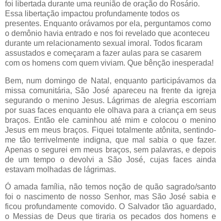
foi libertada durante uma reunião de oração do Rosário.
Essa libertação impactou profundamente todos os
presentes. Enquanto orávamos por ela, perguntamos como
o demônio havia entrado e nos foi revelado que aconteceu
durante um relacionamento sexual imoral. Todos ficaram
assustados e começaram a fazer aulas para se casarem
com os homens com quem viviam. Que bênção inesperada!
Bem, num domingo de Natal, enquanto participávamos da
missa comunitária, São José apareceu na frente da igreja
segurando o menino Jesus. Lágrimas de alegria escorriam
por suas faces enquanto ele olhava para a criança em seus
braços. Então ele caminhou até mim e colocou o menino
Jesus em meus braços. Fiquei totalmente atônita, sentindo-
me tão terrivelmente indigna, que mal sabia o que fazer.
Apenas o segurei em meus braços, sem palavras, e depois
de um tempo o devolvi a São José, cujas faces ainda
estavam molhadas de lágrimas.
Ó amada família, não temos noção de quão sagrado/santo
foi o nascimento de nosso Senhor, mas São José sabia e
ficou profundamente comovido. O Salvador tão aguardado,
o Messias de Deus que tiraria os pecados dos homens e