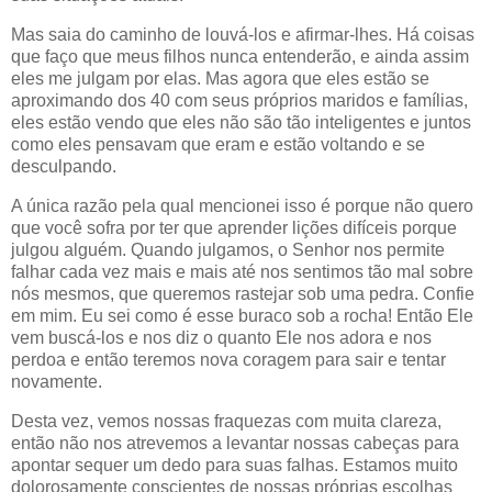
Mas saia do caminho de louvá-los e afirmar-lhes. Há coisas
que faço que meus filhos nunca entenderão, e ainda assim
eles me julgam por elas. Mas agora que eles estão se
aproximando dos 40 com seus próprios maridos e famílias,
eles estão vendo que eles não são tão inteligentes e juntos
como eles pensavam que eram e estão voltando e se
desculpando.
A única razão pela qual mencionei isso é porque não quero
que você sofra por ter que aprender lições difíceis porque
julgou alguém. Quando julgamos, o Senhor nos permite
falhar cada vez mais e mais até nos sentimos tão mal sobre
nós mesmos, que queremos rastejar sob uma pedra. Confie
em mim. Eu sei como é esse buraco sob a rocha! Então Ele
vem buscá-los e nos diz o quanto Ele nos adora e nos
perdoa e então teremos nova coragem para sair e tentar
novamente.
Desta vez, vemos nossas fraquezas com muita clareza,
então não nos atrevemos a levantar nossas cabeças para
apontar sequer um dedo para suas falhas. Estamos muito
dolorosamente conscientes de nossas próprias escolhas