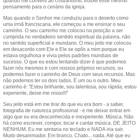
quando me converti ao cristianismo, trouxe esse mesmo
pensamento para o cenário da igreja.
Mas quando o Senhor me conduziu para o deserto como
uma irmã franciscana, ele começou a me ensinar o seu
caminho. O seu caminho me colocou na posição a ser
cumprida no verdadeiro sentido espiritual da palavra, não
no sentido superficial e mundano. O meu jeito me colocou
em desacordo com Ele e Ele se opôs a mim porque eu
estava orgulhosa e vivia pelos padrões mundiais de
sucesso. O que eu estou tentando dizer é que podemos
fazer nós mesmos e com nossos próprios recursos, ou
podemos fazer o caminho de Deus com seus recursos. Mas
não podemos ter os dois lados. É um ou o outro. Meu
caminho é: “Estou brilhante, sou talentosa, sou rápida, estou
experiente, deixe-me nisso!!!”
Seu jeito está em me tirar do que eu era bom - a saber,
fotografia de natureza profissional - e me deixar entrar em
algo que eu era desconhecida e inexperiente. Música. Não
há como escrever, compor, tocar e cantar música. DE JEITO
NENHUM. Eu me sentaria no teclado e NADA iria sair.
Muito desanimador. Em branco. Chato... nada. Até que eu