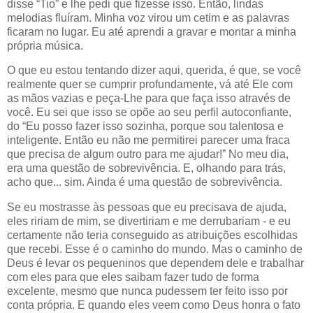
disse “Tio” e lhe pedi que fizesse isso. Então, lindas
melodias fluíram. Minha voz virou um cetim e as palavras
ficaram no lugar. Eu até aprendi a gravar e montar a minha
própria música.
O que eu estou tentando dizer aqui, querida, é que, se você
realmente quer se cumprir profundamente, vá até Ele com
as mãos vazias e peça-Lhe para que faça isso através de
você. Eu sei que isso se opõe ao seu perfil autoconfiante,
do “Eu posso fazer isso sozinha, porque sou talentosa e
inteligente. Então eu não me permitirei parecer uma fraca
que precisa de algum outro para me ajudar!” No meu dia,
era uma questão de sobrevivência. E, olhando para trás,
acho que... sim. Ainda é uma questão de sobrevivência.
Se eu mostrasse às pessoas que eu precisava de ajuda,
eles ririam de mim, se divertiriam e me derrubariam - e eu
certamente não teria conseguido as atribuições escolhidas
que recebi. Esse é o caminho do mundo. Mas o caminho de
Deus é levar os pequeninos que dependem dele e trabalhar
com eles para que eles saibam fazer tudo de forma
excelente, mesmo que nunca pudessem ter feito isso por
conta própria. E quando eles veem como Deus honra o fato