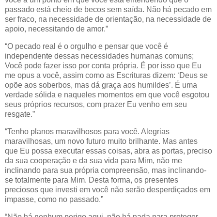
passado está cheio de becos sem saída. Não há pecado em
ser fraco, na necessidade de orientação, na necessidade de
apoio, necessitando de amor.”
“O pecado real é o orgulho e pensar que você é
independente dessas necessidades humanas comuns;
Você pode fazer isso por conta própria. É por isso que Eu
me opus a você, assim como as Escrituras dizem: ‘Deus se
opõe aos soberbos, mas dá graça aos humildes’. É uma
verdade sólida e naqueles momentos em que você esgotou
seus próprios recursos, com prazer Eu venho em seu
resgate.”
“Tenho planos maravilhosos para você. Alegrias
maravilhosas, um novo futuro muito brilhante. Mas antes
que Eu possa executar essas coisas, abra as portas, preciso
da sua cooperação e da sua vida para Mim, não me
inclinando para sua própria compreensão, mas inclinando-
se totalmente para Mim. Desta forma, os presentes
preciosos que investi em você não serão desperdiçados em
impasse, como no passado.”
“Não há nenhum perigo aqui, não há nada para proteger.