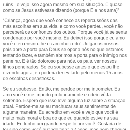
ruins - e vejo isso agora mesmo em sua situação. É quase
como se Jesus estivesse dizendo (porque Ele nos ama)”
“Criança, agora que você conhece as repercussões das
más escolhas em sua vida, e como você perdeu, você não
perceberá os confrontos dos outros. Porque você já se sente
condenado por você mesmo. Eu deixei isso porque eu amo
você e eu ensino-lhe o caminho certo”. Julgar os nossos
pais abre a porta para Deus se opor a nós no que estamos
tentando fazer, e também abrimos a porta para o inimigo nos
peneirar. E é tão doloroso para nós, os pais, ver nossos
filhos peneirados. Se eu soubesse antes o que estou lhe
dizendo agora, eu poderia ter evitado pelo menos 15 anos
de escolhas desastrosas.
Se eu soubesse. Então, me perdoe por me intrometer. Eu
amo você e me importo profundamente e odeio vê-la
sofrendo. Espero que isso leve alguma luz sobre a situação
atual. Perdoe-me se eu machucar seus sentimentos de
alguma maneira. Eu acredito em você e vejo que você é
muito mais moral e boa do que eu quando estive na sua
idade. Eu tenho um grande respeito por você. Gostaria de
ter sido como você quando tinha 32 anos, mas nem cheguei