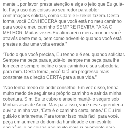
mente... por favor, preste atenção e siga o jeito que Eu guiá-
lo. Faça uso das coisas ao seu redor para obter
confirmações sólidas, como Clare e Ezekiel fazem. Desta
forma, você CONHECERÁ que você está no meu caminho
para você e meu caminho SEMPRE REVIRA PARA O
MELHOR. Muitas vezes Eu afirmarei o meu amor por você
através deste meio, bem como adverti-lo quando você está
prestes a dar uma volta errada.”
“Tudo o que você precisa, Eu tenho e é seu quando solicitar.
Sempre me peça para ajudá-lo, sempre me peça para lhe
fornecer e sempre incline o seu caminho e sua sabedoria
para mim. Desta forma, você fará um progresso mais
constante na direção CERTA para a sua vida.”
“Não tenha medo de pedir conselho. Em vez disso, tenha
muito medo de seguir seu próprio caminho e sair da minha
cobertura. Sim, Eu te cubro e anseio mantê-lo seguro sob
Minhas asas de Amor. Mas para isso, você deve aprender a
ouvir a minha voz, ‘Este é o caminho certo, entre.’ E Eu irei
guiá-lo diariamente. Para tornar isso mais fácil para você,
peça um aumento do dom da humildade e um espírito
ensinável e as coisas irão muito mais suavemente para