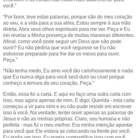
você.”
“Por favor, leve estas palavras, porque são do meu coração
ao seu, e a vida para a sua alma. Estou sempre à sua mão
direita. Abra seus olhos espirituais para me ver. Peça e Eu
irei revelar a Minha presença de muitas maneiras diferentes.
Afinal, como você pode seguir um Deus que não pode
ouvir? Eu não pediria que você seguisse se Eu não
estivesse preparado para lhe dar os meios para ouvir.
Peça.”
“Não tenha medo, Eu amo você tão carinhosamente e nada
que Eu nunca diga para você será duro ou cruel porque
conheço a ternura do seu coração. Peça.”
Então, essa foi a carta. E aqui eu faço uma outra carta com
isso, mas agora apenas de mim. E digo: Querida - esta carta
começou a vir para mim e eu não pude resistir em escrever
isso à você. Na verdade, tentei ouvir apenas as palavras de
Jesus e não as minhas próprias. Claro, sou humana e não
perfeita - mas fiz o meu melhor. Era minha intenção apontar
para você que Ele estava se colocando na frente por você.
Eu podia ver isso. Eu queria compartilhar isso com você,