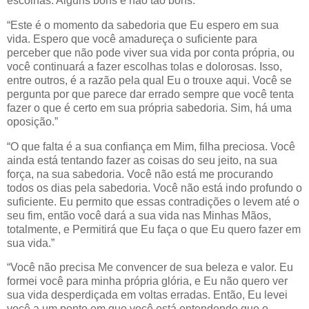
escolhas. Alguns bons e não tão bons.”
“Este é o momento da sabedoria que Eu espero em sua
vida. Espero que você amadureça o suficiente para
perceber que não pode viver sua vida por conta própria, ou
você continuará a fazer escolhas tolas e dolorosas. Isso,
entre outros, é a razão pela qual Eu o trouxe aqui. Você se
pergunta por que parece dar errado sempre que você tenta
fazer o que é certo em sua própria sabedoria. Sim, há uma
oposição.”
“O que falta é a sua confiança em Mim, filha preciosa. Você
ainda está tentando fazer as coisas do seu jeito, na sua
força, na sua sabedoria. Você não está me procurando
todos os dias pela sabedoria. Você não está indo profundo o
suficiente. Eu permito que essas contradições o levem até o
seu fim, então você dará a sua vida nas Minhas Mãos,
totalmente, e Permitirá que Eu faça o que Eu quero fazer em
sua vida.”
“Você não precisa Me convencer de sua beleza e valor. Eu
formei você para minha própria glória, e Eu não quero ver
sua vida desperdiçada em voltas erradas. Então, Eu levei
você a um ponto em que você está entendendo que o