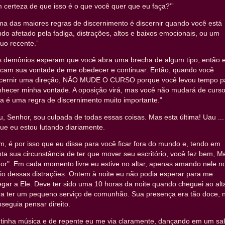
 certeza de que isso é o que você quer que eu faça?’”
ma das maiores regras de discernimento é discernir quando você está
do afetado pela fadiga, distrações, altos e baixos emocionais, ou um
uo recente.”
s demônios esperam que você abra uma brecha de algum tipo, então e
acam sua vontade de me obedecer e continuar. Então, quando você
scernir uma direção, NÃO MUDE O CURSO porque você levou tempo p
nhecer minha vontade. A oposição virá, mas você não mudará de curso
a é uma regra de discernimento muito importante.”
, Senhor, sou culpada de todas essas coisas. Mas esta última! Uau ...
ue eu estou lutando diariamente.
m, é por isso que eu disse para você ficar fora do mundo e, tendo em
ta sua circunstância de ter que mover seu escritório, você fez bem, M
or". Em cada momento livre eu estive no altar, apenas amando nele n
io dessas distrações. Ontem à noite eu não podia esperar para me
gar a Ele. Deve ter sido uma 10 horas da noite quando cheguei ao alt
ra ter um pequeno serviço de comunhão. Sua presença era tão doce, 
seguia pensar direito.
 tinha música e de repente eu me via claramente, dançando em um sa