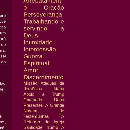
Arrebatament
o
Oração
Perseverança
pre
Trabalhando e
ocê
servindo a
tico
 um
Deus
ará
Intimidade
 de
Intercessão
ma.
Guerra
sei
Espiritual
 do
Amor
Discernimento
Missão
Ataques de
Não
demônios
Maria
de,
Apoio a Trump
Chamado
Dons
Presentes
A Grande
Nuvem de
é
Testemunhas
A
e
Reforma da Igreja
Bem,
Santidade
Trump
A
ocê