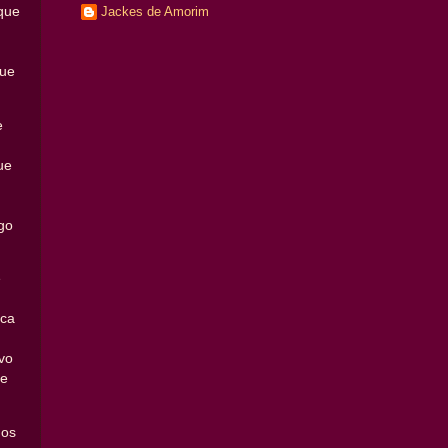
Jackes de Amorim
que
que
e
ue
go
e
ica
vo
de
 os