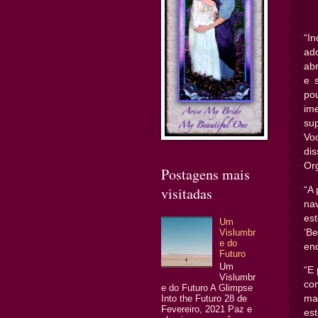
“I
ad
abr
e 
po
im
su
Vo
di
Org
Postagens mais
visitadas
“A
nav
est
Um
‘Be
Vislumbr
e do
enq
Futuro
Um
“E 
Vislumbr
co
e do Futuro A Glimpse
Into the Futuro 28 de
mai
Fevereiro, 2021 Paz e
es