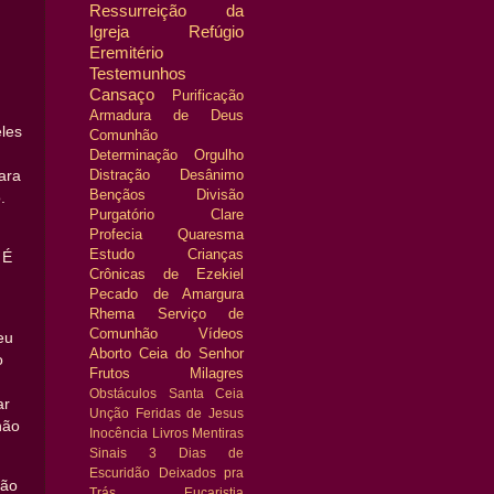
Ressurreição da
Igreja
Refúgio
Eremitério
Testemunhos
Cansaço
Purificação
Armadura de Deus
les
Comunhão
Determinação
Orgulho
Distração
Desânimo
ara
Bençãos
Divisão
.
Purgatório
Clare
Profecia
Quaresma
Estudo
Crianças
 É
Crônicas de Ezekiel
Pecado de Amargura
Rhema
Serviço de
Comunhão
Vídeos
eu
Aborto
Ceia do Senhor
o
Frutos
Milagres
Obstáculos
Santa Ceia
ar
Unção
Feridas de Jesus
não
Inocência
Livros
Mentiras
Sinais
3 Dias de
Escuridão
Deixados pra
lão
Trás
Eucaristia