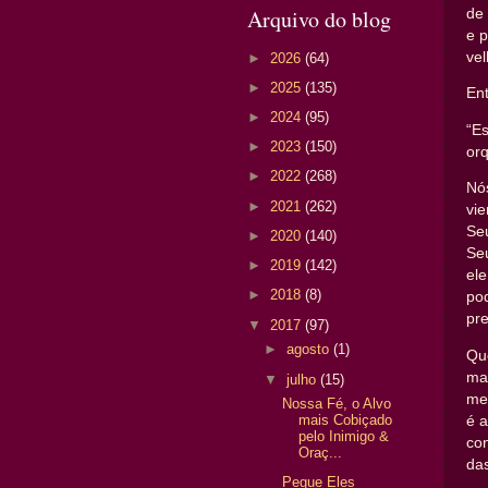
Arquivo do blog
de
e 
vel
►
2026
(64)
►
2025
(135)
Ent
►
2024
(95)
“Es
►
2023
(150)
orq
►
2022
(268)
Nós
►
2021
(262)
vie
Se
►
2020
(140)
Seu
►
2019
(142)
ele
►
2018
(8)
po
pr
▼
2017
(97)
►
agosto
(1)
Que
ma
▼
julho
(15)
me
Nossa Fé, o Alvo
mais Cobiçado
é 
pelo Inimigo &
co
Oraç...
das
Pegue Eles