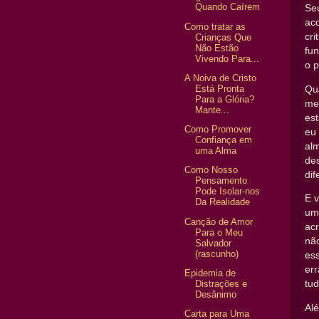
Quando Caírem
Se
aco
Como tratar as
cri
Crianças Que
Não Estão
fun
Vivendo Para...
o 
A Noiva de Cristo
Está Pronta
Qu
Para a Glória?
me
Mante...
est
Como Promover
eu 
Confiança em
alm
uma Alma
des
Como Nosso
dif
Pensamento
Pode Isolar-nos
E v
Da Realidade
um
Canção de Amor
ac
Para o Meu
não
Salvador
(rascunho)
ess
err
Epidemia de
Distrações e
tu
Desânimo
Alé
Carta para Uma