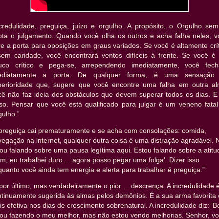
ncredulidade, preguiça, juízo e orgulho. A propósito, o Orgulho sem
ota o julgamento. Quando você olha os outros e acha falha neles, v
e a porta para oposições em graus variados. Se você é altamente crí
sem caridade, você encontrará ventos difíceis à frente. Se você é
uco crítico e pega-se, arrependendo imediatamente, você fech
ediatamente a porta. De qualquer forma, é uma sensação
perioridade que, sugere que você encontre uma falha em outra al
cê não faz ideia dos obstáculos que devem superar todos os dias. E 
sso. Pensar que você está qualificado para julgar é um veneno fatal
ulho.”
 preguiça cai prematuramente e se acha com consolações: comida,
egação na internet, qualquer outra coisa é uma distração agradável. 
ou falando sobre uma pausa legítima aqui. Estou falando sobre a atitu
m, eu trabalhei duro ... agora posso pegar uma folga’. Dizer isso
uanto você ainda tem energia e alerta para trabalhar é preguiça.”
por último, mas verdadeiramente o pior ... descrença. A incredulidade 
ntinuamente sugerida às almas pelos demônios. É a sua arma favorita 
s efetiva nos dias de crescimento sobrenatural. A incredulidade diz: ‘
tou fazendo o meu melhor, mas não estou vendo melhorias. Senhor, v