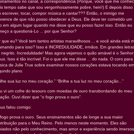
sinamentos no canal, a correspondência (Porque, você que me conhec
is tempo sabe que sou vergonhosamente pobre, hein!) E depois disso
 escrever, tocar, compor música e cantar??? Então, o inimigo me
nvence de que não posso obedecer a Deus. Ele deve ter cometido um
ro em algum lugar quando me disse que eu posso fazer isso. Então eu
meço a questioná-Lo ... por que Senhor?
 que eu? Você tem tantos artistas maravilhosos ... e você ainda está 
amando para isso? Isso é INCREDULIDADE, irmãos. Em grandes letra
 negrito. Incredulidade! Mas agora vejamos o quão amável é o Senhor
us. Isso é tão incrível. Foi o que ele me disse ... do nada. O coro para
sica de Julie True sobre examinar nossos corações estava tocando e
gundo plano.
ilhe sua luz no meu coração.” “Brilhe a tua luz no meu coração...”
eu vi um cofre do tesouro com moedas de ouro transbordando do meu
ação. Ouvi dizer que “o fogo prova o ouro”.
us falou comigo:
 fogo prova o ouro. Seus ensinamentos são de longe a sua maior
ntribuição para o Meu Reino. Pelo menos neste momento. Eles são
oiados não pelo conhecimento, mas amor e experiência sendo imersos