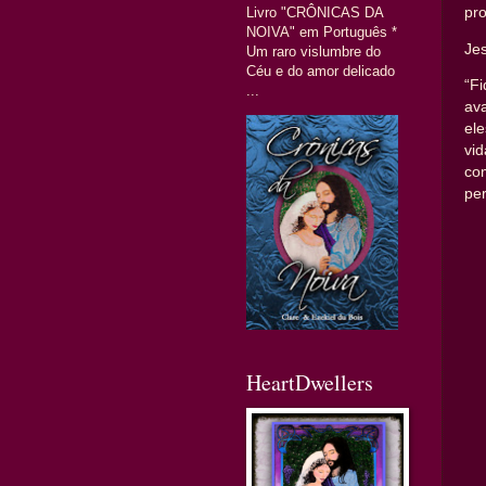
Livro "CRÔNICAS DA
pro
NOIVA" em Português *
Je
Um raro vislumbre do
Céu e do amor delicado
“F
...
av
el
vid
com
pe
HeartDwellers