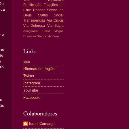
ão
Frutificação
Estações da
eca
Cruz
Rancor
Sonho de
Deus
Status Social
Transigências
Via Crucis
Via Dolorosa
Via Sacra
Arrogância
Brasil
Mágoa
- a
Oposição
Silêncio de Deus
Links
tas
de
m
Site
ra
Rhemas em Inglês
Twitter
Instagram
YouTube
Facebook
ou
não
Colaboradores
Israel Camargo