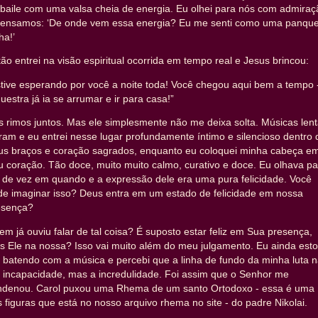
 baile com uma valsa cheia de energia. Eu olhei para nós com admiraç
pensamos: ‘De onde vem essa energia? Eu me senti como uma panqu
ha!’
ão entrei na visão espiritual ocorrida em tempo real e Jesus brincou:
tive esperando por você a noite toda! Você chegou aqui bem a tempo 
uestra já ia se arrumar e ir para casa!”
 rimos juntos. Mas ele simplesmente não me deixa solta. Músicas len
ram e eu entrei nesse lugar profundamente íntimo e silencioso dentro 
us braços e coração sagrados, enquanto eu coloquei minha cabeça e
 coração. Tão doce, muito muito calmo, curativo e doce. Eu olhava pa
 de vez em quando e a expressão dele era uma pura felicidade. Você
de imaginar isso? Deus entra em um estado de felicidade em nossa
esença?
m já ouviu falar de tal coisa? É suposto estar feliz em Sua presença,
s Ele na nossa? Isso vai muito além do meu julgamento. Eu ainda est
 batendo com a música e percebi que a linha de fundo da minha luta 
a incapacidade, mas a incredulidade. Foi assim que o Senhor me
ndenou. Carol puxou uma Rhema de um santo Ortodoxo - essa é uma
 figuras que está no nosso arquivo rhema no site - do padre Nikolai.