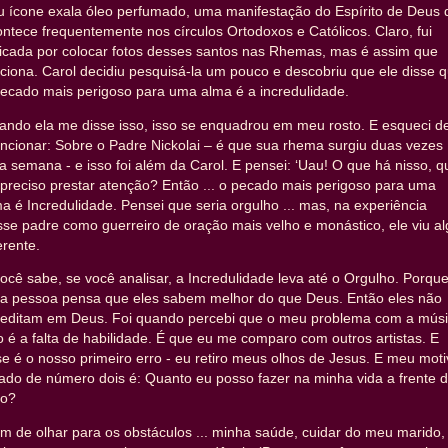
u ícone exala óleo perfumado, uma manifestação do Espírito de Deus 
ntece frequentemente nos círculos Ortodoxos e Católicos. Claro, fui
ticada por colocar fotos desses santos nas Rhemas, mas é assim que
ciona. Carol decidiu pesquisá-la um pouco e descobriu que ele disse 
pecado mais perigoso para uma alma é a incredulidade.
ando ela me disse isso, isso se enquadrou em meu rosto. E esqueci d
ncionar: Sobre o Padre Nickolai – é que sua rhema surgiu duas vezes
a semana - e isso foi além da Carol. E pensei: ‘Uau! O que há nisso, q
preciso prestar atenção? Então ... o pecado mais perigoso para uma
a é Incredulidade. Pensei que seria orgulho ... mas, na experiência
se padre como guerreiro de oração mais velho e monástico, ele viu al
erente.
ocê sabe, se você analisar, a Incredulidade leva até o Orgulho. Porqu
a pessoa pensa que eles sabem melhor do que Deus. Então eles não
reditam em Deus. Foi quando percebi que o meu problema com a mús
 é a falta de habilidade. É que eu me comparo com outros artistas. E
e é o nosso primeiro erro - eu retiro meus olhos de Jesus. E meu moti
ado de número dois é: Quanto eu posso fazer na minha vida a frente 
do?
m de olhar para os obstáculos ... minha saúde, cuidar do meu marido,