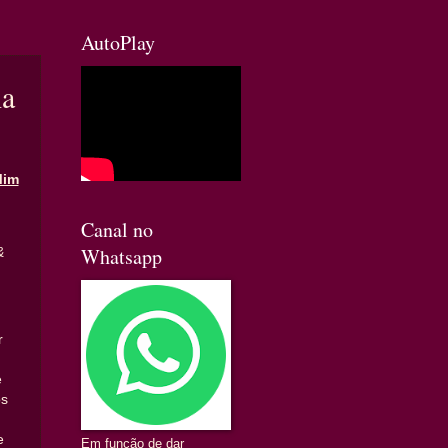
AutoPlay
ha
Mim
Canal no
Whatsapp
&
r
é
os
e
Em função de dar