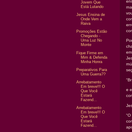
en
Jovem Que
Está Lutando
ma
vou
Jesus Ensina de
co
Onde Vem a
Raiva
er
co
Promoções Estão
Chegando -
Uma Luz No
Por
Monte
ch
em
Fique Firme em
Mim & Defenda
Jes
Minha Honra
mú
Preparativos Para
se
Uma Guerra??
“Br
Arrebatamento
Em breve!!! O
e 
Que Você
Estará
cor
Fazend...
Jes
Arrebatamento
Em breve!!! O
“O
Que Você
Estará
co
Fazend...
ap