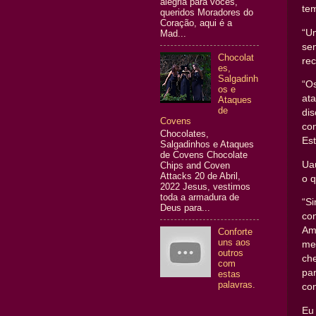
alegria para vocês,
tem
queridos Moradores do
Coração, aqui é a
“U
Mad...
sen
Chocolat
rec
es,
Salgadinh
“O
os e
at
Ataques
de
di
Covens
co
Chocolates,
Est
Salgadinhos e Ataques
de Covens Chocolate
Uau
Chips and Coven
Attacks 20 de Abril,
o q
2022 Jesus, vestimos
toda a armadura de
“Si
Deus para...
con
Am
Conforte
uns aos
me
outros
che
com
pa
estas
palavras.
con
Eu