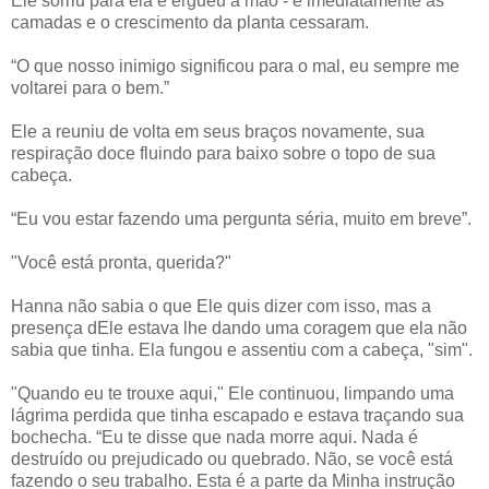
Ele sorriu para ela e ergueu a mão - e imediatamente as
camadas e o crescimento da planta cessaram.
“O que nosso inimigo significou para o mal, eu sempre me
voltarei para o bem.”
Ele a reuniu de volta em seus braços novamente, sua
respiração doce fluindo para baixo sobre o topo de sua
cabeça.
“Eu vou estar fazendo uma pergunta séria, muito em breve”.
"Você está pronta, querida?"
Hanna não sabia o que Ele quis dizer com isso, mas a
presença dEle estava lhe dando uma coragem que ela não
sabia que tinha. Ela fungou e assentiu com a cabeça, "sim".
"Quando eu te trouxe aqui," Ele continuou, limpando uma
lágrima perdida que tinha escapado e estava traçando sua
bochecha. “Eu te disse que nada morre aqui. Nada é
destruído ou prejudicado ou quebrado. Não, se você está
fazendo o seu trabalho. Esta é a parte da Minha instrução