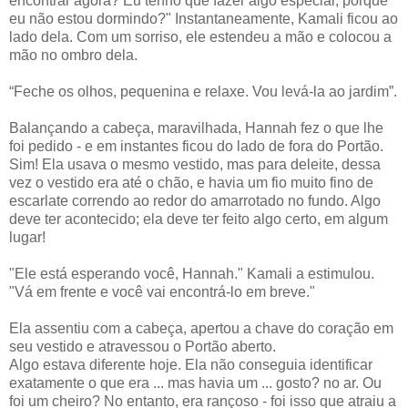
encontrar agora? Eu tenho que fazer algo especial, porque
eu não estou dormindo?" Instantaneamente, Kamali ficou ao
lado dela. Com um sorriso, ele estendeu a mão e colocou a
mão no ombro dela.
“Feche os olhos, pequenina e relaxe. Vou levá-la ao jardim”.
Balançando a cabeça, maravilhada, Hannah fez o que lhe
foi pedido - e em instantes ficou do lado de fora do Portão.
Sim! Ela usava o mesmo vestido, mas para deleite, dessa
vez o vestido era até o chão, e havia um fio muito fino de
escarlate correndo ao redor do amarrotado no fundo. Algo
deve ter acontecido; ela deve ter feito algo certo, em algum
lugar!
"Ele está esperando você, Hannah." Kamali a estimulou.
"Vá em frente e você vai encontrá-lo em breve."
Ela assentiu com a cabeça, apertou a chave do coração em
seu vestido e atravessou o Portão aberto.
Algo estava diferente hoje. Ela não conseguia identificar
exatamente o que era ... mas havia um ... gosto? no ar. Ou
foi um cheiro? No entanto, era rançoso - foi isso que atraiu a