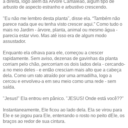
à direita, logo além da Árvore Camaleão, algum tipo de
arbusto de aspecto estranho e arbustivo crescendo.
"Eu não me lembro desta planta", disse ela. “Também não
parece nada que eu tenha visto crescer aqui.” Como tudo o
mais no Jardim - árvore, planta, animal ou mesmo água -
parecia estar vivo. Mas até isso era de algum modo
assustador.
Enquanto ela olhava para ele, começou a crescer
rapidamente. Sem aviso, dezenas de gavinhas da planta
corriam pelo chão, percorriam os dois lados dela - cercando-
a no meio deles - e então cresciam mais alto que a cabeça
dela. Como um rato atraído por uma armadilha, logo a
cercou e envolveu-a em seu meio como uma rede - sem
saída.
"Jesus!" Ela entrou em pânico. "JESUS! Onde está você??"
Instantaneamente, Ele ficou ao lado dela. Ela se virou para
Ele e se jogou para Ele, enterrando o rosto no peito dEle, os
braços ao redor de sua cintura.