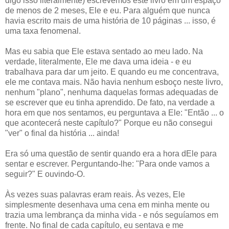
digo isso literalmente) escrevemos este livro em um espaço
de menos de 2 meses, Ele e eu. Para alguém que nunca
havia escrito mais de uma história de 10 páginas ... isso, é
uma taxa fenomenal.
Mas eu sabia que Ele estava sentado ao meu lado. Na
verdade, literalmente, Ele me dava uma ideia - e eu
trabalhava para dar um jeito. E quando eu me concentrava,
ele me contava mais. Não havia nenhum esboço neste livro,
nenhum "plano", nenhuma daquelas formas adequadas de
se escrever que eu tinha aprendido. De fato, na verdade a
hora em que nos sentamos, eu perguntava a Ele: "Então ... o
que acontecerá neste capítulo?" Porque eu não consegui
"ver" o final da história ... ainda!
Era só uma questão de sentir quando era a hora dEle para
sentar e escrever. Perguntando-lhe: "Para onde vamos a
seguir?" E ouvindo-O.
Às vezes suas palavras eram reais. Às vezes, Ele
simplesmente desenhava uma cena em minha mente ou
trazia uma lembrança da minha vida - e nós seguíamos em
frente. No final de cada capítulo, eu sentava e me