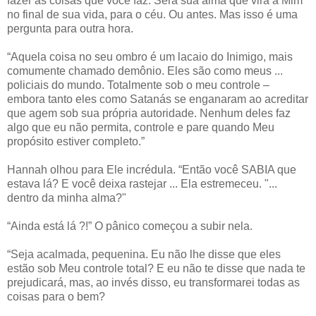
fazer as coisas que você faz. Será sua alma que virá a Mim
no final de sua vida, para o céu. Ou antes. Mas isso é uma
pergunta para outra hora.
“Aquela coisa no seu ombro é um lacaio do Inimigo, mais
comumente chamado demônio. Eles são como meus ...
policiais do mundo. Totalmente sob o meu controle –
embora tanto eles como Satanás se enganaram ao acreditar
que agem sob sua própria autoridade. Nenhum deles faz
algo que eu não permita, controle e pare quando Meu
propósito estiver completo.”
Hannah olhou para Ele incrédula. “Então você SABIA que
estava lá? E você deixa rastejar ... Ela estremeceu. "...
dentro da minha alma?"
“Ainda está lá ?!” O pânico começou a subir nela.
“Seja acalmada, pequenina. Eu não lhe disse que eles
estão sob Meu controle total? E eu não te disse que nada te
prejudicará, mas, ao invés disso, eu transformarei todas as
coisas para o bem?