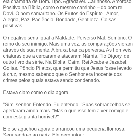
ela chamaria de Bom. Tipo. Agradável. Carinhoso. Amoroso.
Positivo na Bíblia, como o mesmo caminho – do bom rei
Davi. O bom samaritano. Os Frutos do Espírito - Amor,
Alegria, Paz, Paciência, Bondade, Gentileza. Coisas
positivas.
O negativo seria igual a Maldade. Perverso Mal. Sombrio. O
reino do seu inimigo. Mais uma vez, as comparações vieram
através de sua mente. A bruxa branca perversa. As horríveis
criaturas que a cercaram e atacaram Nárnia. Tio Digory, de
outro livro da série. Na Bíblia, Caim, Rei Acabe e Jezabel.
Golias. Pôncio Pilatos, que permitiu que Jesus fosse levado
à cruz, mesmo sabendo que o Senhor era inocente dos
crimes pelos quais estava sendo condenado.
Estava claro como o dia agora.
"Sim, senhor. Entendo. Eu entendo. ”Suas sobrancelhas se
apertaram ainda mais. "Mas o que isso tem a ver comigo e
com esta planta horrível?"
Ele se agachou agora e arrancou uma pequena flor rosa.
Segurando-o ao nariz, Ele perguntou: