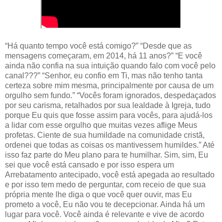
“Há quanto tempo você está comigo?” “Desde que as
mensagens começaram, em 2014, há 11 anos?” “E você
ainda não confia na sua intuição quando falo com você pelo
canal???” “Senhor, eu confio em Ti, mas não tenho tanta
certeza sobre mim mesma, principalmente por causa de um
orgulho sem fundo.” “Vocês foram ignorados, despedaçados
por seu carisma, retalhados por sua lealdade à Igreja, tudo
porque Eu quis que fosse assim para vocês, para ajudá-los
a lidar com esse orgulho que muitas vezes aflige Meus
profetas. Ciente de sua humildade na comunidade cristã,
ordenei que todas as coisas os mantivessem humildes.” Até
isso faz parte do Meu plano para te humilhar. Sim, sim, Eu
sei que você está cansado e por isso espera um
Arrebatamento antecipado, você está apegada ao resultado
e por isso tem medo de perguntar, com receio de que sua
própria mente lhe diga o que você quer ouvir, mas Eu
prometo a você, Eu não vou te decepcionar. Ainda há um
lugar para você. Você ainda é relevante e vive de acordo