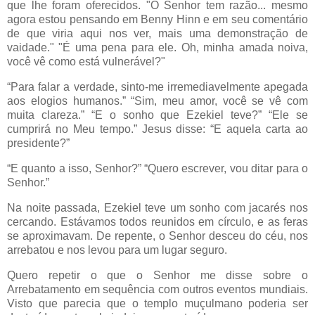
que lhe foram oferecidos. "O Senhor tem razão... mesmo
agora estou pensando em Benny Hinn e em seu comentário
de que viria aqui nos ver, mais uma demonstração de
vaidade." "É uma pena para ele. Oh, minha amada noiva,
você vê como está vulnerável?"
“Para falar a verdade, sinto-me irremediavelmente apegada
aos elogios humanos.” “Sim, meu amor, você se vê com
muita clareza.” “E o sonho que Ezekiel teve?” “Ele se
cumprirá no Meu tempo.” Jesus disse: “E aquela carta ao
presidente?”
“E quanto a isso, Senhor?” “Quero escrever, vou ditar para o
Senhor.”
Na noite passada, Ezekiel teve um sonho com jacarés nos
cercando. Estávamos todos reunidos em círculo, e as feras
se aproximavam. De repente, o Senhor desceu do céu, nos
arrebatou e nos levou para um lugar seguro.
Quero repetir o que o Senhor me disse sobre o
Arrebatamento em sequência com outros eventos mundiais.
Visto que parecia que o templo muçulmano poderia ser