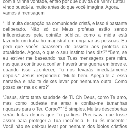
com a Minha vontade, então por que duvida de Mim? Estou
vindo buscá-la, muito antes do que você imagina. Agora,
vamos à mensagem.
“Há muita decepção na comunidade cristã, e isso é bastante
deliberado. Não só os Meus profetas estão sendo
influenciados pela opinião pública, como a mídia está
fazendo um trabalho magistral em enganar as pessoas. Eu
pedi que vocês parassem de assistir aos profetas da
atualidade. Agora, o que o seu instinto lhes diz?” “Bem, se
eu estiver me baseando nas Tuas mensagens para mim,
nas quais continuo a confiar, haverá uma guerra em breve e,
quando isso acontecer, Tu nos levarás imediatamente
depois.” Jesus respondeu: “Muito bem. Apega-te a essa
narrativa e não te deixes levar por nenhuma outra. Como
posso ser mais claro?”
“Jesus, sinto tanta saudade de Ti. Oh Deus, como Te amo,
mas como pudeste me amar e confiar-me tamanhas
riquezas para o Teu Corpo?” “É simples. Muitas descobertas
serão feitas depois que Tu partires. Precisava que fosse
assim para proteger a Tua inocência. E Tu és inocente.”
Você não se deixou levar por nenhum dos ídolos cristãos