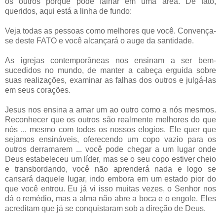
os outros porque pode falhar em uma área. De fato,
queridos, aqui está a linha de fundo:
Veja todas as pessoas como melhores que você. Convença-
se deste FATO e você alcançará o auge da santidade.
As igrejas contemporâneas nos ensinam a ser bem-
sucedidos no mundo, de manter a cabeça erguida sobre
suas realizações, examinar as falhas dos outros e julgá-las
em seus corações.
Jesus nos ensina a amar um ao outro como a nós mesmos.
Reconhecer que os outros são realmente melhores do que
nós ... mesmo com todos os nossos elogios. Ele quer que
sejamos ensináveis, oferecendo um copo vazio para os
outros derramarem ... você pode chegar a um lugar onde
Deus estabeleceu um líder, mas se o seu copo estiver cheio
e transbordando, você não aprenderá nada e logo se
cansará daquele lugar, indo embora em um estado pior do
que você entrou. Eu já vi isso muitas vezes, o Senhor nos
dá o remédio, mas a alma não abre a boca e o engole. Eles
acreditam que já se conquistaram sob a direção de Deus.