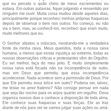
que eu percebi o quão cheio de meus excrementos eu
estava. Em outras palavras, fiquei julgando e ressentido por
ninguém me ouvir. Muita coisa mudou desde aqueles dias,
principalmente porque reconheci minhas próprias fraquezas
depois de observar o bem nos outros. No começo, eu não
via o bem, mas, ao conhecê-los, reconheci que eram muito,
muito melhores que eu.
O Senhor afastou a máscara, mostrando-me a verdadeira
fonte da minha raiva. Meus queridos, toda a nossa raiva
humana, a menos que exista injustiça ao extremo, todas as
nossas observações críticas e protestantes vêm do Orgulho.
Eu sei melhor, faça do meu jeito. E muito simplesmente
nossa raiva está focada não na incompetência de outro,
mas em Deus que permitiu que essa incompetência
acontecesse. Nada acontece sem a permissão de Deus. Por
que Ele permitiu essa tolice em outro? Poderia ser, talvez,
me testar no amor fraterno? Não consigo pensar em nada
que seja tão nocivo para os anjos quanto em orgulho. Deus
organiza nossos dias e conhece a disposição de toda alma.
Ele conhece suas fraquezas e suas forças. Ele as traz
diante de nós para ver se vamos julgar suas ações ou amá-