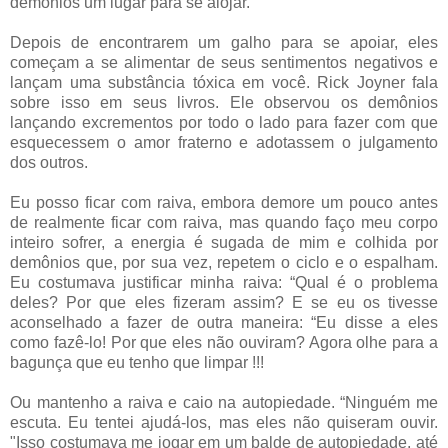
demônios um lugar para se alojar.
Depois de encontrarem um galho para se apoiar, eles
começam a se alimentar de seus sentimentos negativos e
lançam uma substância tóxica em você. Rick Joyner fala
sobre isso em seus livros. Ele observou os demônios
lançando excrementos por todo o lado para fazer com que
esquecessem o amor fraterno e adotassem o julgamento
dos outros.
Eu posso ficar com raiva, embora demore um pouco antes
de realmente ficar com raiva, mas quando faço meu corpo
inteiro sofrer, a energia é sugada de mim e colhida por
demônios que, por sua vez, repetem o ciclo e o espalham.
Eu costumava justificar minha raiva: “Qual é o problema
deles? Por que eles fizeram assim? E se eu os tivesse
aconselhado a fazer de outra maneira: “Eu disse a eles
como fazê-lo! Por que eles não ouviram? Agora olhe para a
bagunça que eu tenho que limpar !!!
Ou mantenho a raiva e caio na autopiedade. “Ninguém me
escuta. Eu tentei ajudá-los, mas eles não quiseram ouvir.
"Isso costumava me jogar em um balde de autopiedade, até