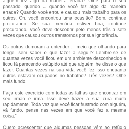
alguém fez algo da maneira errada? Olhe para o seu
passado, querido ... quando você fez algo da maneira
errada? Quando você errou e causou mais trabalho para os
outros. Oh, você encontrou uma ocasião? Bom, continue
procurando. Se sua memória estiver boa, continue
procurando. Você deve descobrir pelo menos três a sete
vezes que causou outros transtornos por sua ignorância.
Os outros demoram a entender ... meio que olhando para
longe, sem saber o que fazer a seguir? Lembre-se de
quantas vezes você ficou em um ambiente desconhecido e
ficou lá parecendo estúpido até que alguém lhe disse o que
fazer. Quantas vezes na sua vida você fez isso enquanto
outros estavam ocupados no trabalho? Três vezes? Olhe
mais fundo.
Faça este exercício com todas as falhas que encontrar em
seu irmão e irmã. Isso deve trazer a sua cura muito
rapidamente. Toda vez que você ficar frustrado com alguém,
vá fundo, pense nas vezes em que você fez a mesma
coisa.”
Quero acrescentar que algumas pessoas vêm ao refúgio