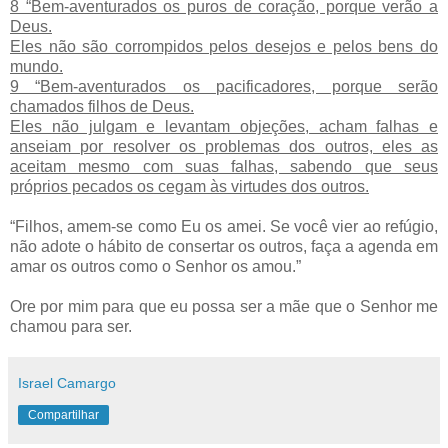
8 “Bem-aventurados os puros de coração, porque verão a
Deus.
Eles não são corrompidos pelos desejos e pelos bens do
mundo.
9 “Bem-aventurados os pacificadores, porque serão
chamados filhos de Deus.
Eles não julgam e levantam objeções, acham falhas e
anseiam por resolver os problemas dos outros, eles as
aceitam mesmo com suas falhas, sabendo que seus
próprios pecados os cegam às virtudes dos outros.
“Filhos, amem-se como Eu os amei. Se você vier ao refúgio,
não adote o hábito de consertar os outros, faça a agenda em
amar os outros como o Senhor os amou.”
Ore por mim para que eu possa ser a mãe que o Senhor me
chamou para ser.
Israel Camargo
Compartilhar