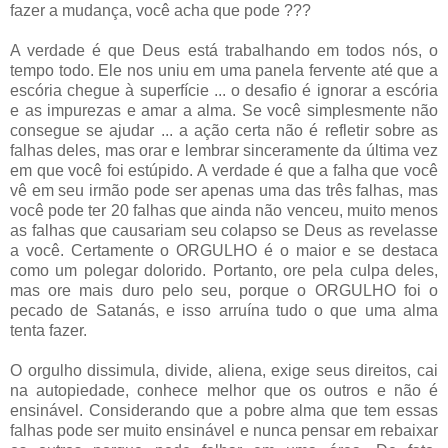
fazer a mudança, você acha que pode ???
A verdade é que Deus está trabalhando em todos nós, o
tempo todo. Ele nos uniu em uma panela fervente até que a
escória chegue à superfície ... o desafio é ignorar a escória
e as impurezas e amar a alma. Se você simplesmente não
consegue se ajudar ... a ação certa não é refletir sobre as
falhas deles, mas orar e lembrar sinceramente da última vez
em que você foi estúpido. A verdade é que a falha que você
vê em seu irmão pode ser apenas uma das três falhas, mas
você pode ter 20 falhas que ainda não venceu, muito menos
as falhas que causariam seu colapso se Deus as revelasse
a você. Certamente o ORGULHO é o maior e se destaca
como um polegar dolorido. Portanto, ore pela culpa deles,
mas ore mais duro pelo seu, porque o ORGULHO foi o
pecado de Satanás, e isso arruína tudo o que uma alma
tenta fazer.
O orgulho dissimula, divide, aliena, exige seus direitos, cai
na autopiedade, conhece melhor que os outros e não é
ensinável. Considerando que a pobre alma que tem essas
falhas pode ser muito ensinável e nunca pensar em rebaixar