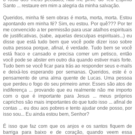
Santo ... restaure em mim a alegria da minha salvação.
Queridos, minha fé sem obras é morta, morta, morta. Estou
apontando em minha fé? Sim, eu estou. Por quê??? Por ter
me convencido a ter permissão para usar atalhos espirituais
de justificativas, (sabe, aquelas desculpas espirituais...) eu
disse que está tudo bem que você pode dizer isso sobre
outra pessoa porque, afinal, é verdade. Tudo bem se você
está fraco e cansado e precisa comer um petisco, então
você pode se abster em outro dia quando estiver mais forte.
Tudo bem se você ficar para trás ao responder seus e-mails
e deixá-los esperando por semanas. Queridos, este é o
pensamento de uma alma quente de Lucas. Uma pessoa
que perdeu o fogo do seu primeiro amor. Esses são atos de
indiferença ... provando que eu realmente não me importo
com o que é importante para Jesus ... meus próprios
caprichos são mais importantes do que tudo isso ... afinal de
contas ... eu dou aos pobres e tento ajudar onde posso, por
isso sou... Eu ainda estou bem, Senhor?
É isso que faz com que os anjos e os santos fiquem de
barriga para baixo e de coração, quando veem essa