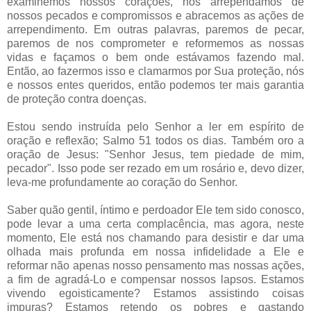
examinemos nossos corações, nos arrependamos de
nossos pecados e compromissos e abracemos as ações de
arrependimento. Em outras palavras, paremos de pecar,
paremos de nos comprometer e reformemos as nossas
vidas e façamos o bem onde estávamos fazendo mal.
Então, ao fazermos isso e clamarmos por Sua proteção, nós
e nossos entes queridos, então podemos ter mais garantia
de proteção contra doenças.
Estou sendo instruída pelo Senhor a ler em espírito de
oração e reflexão; Salmo 51 todos os dias. Também oro a
oração de Jesus: "Senhor Jesus, tem piedade de mim,
pecador". Isso pode ser rezado em um rosário e, devo dizer,
leva-me profundamente ao coração do Senhor.
Saber quão gentil, íntimo e perdoador Ele tem sido conosco,
pode levar a uma certa complacência, mas agora, neste
momento, Ele está nos chamando para desistir e dar uma
olhada mais profunda em nossa infidelidade a Ele e
reformar não apenas nosso pensamento mas nossas ações,
a fim de agradá-Lo e compensar nossos lapsos. Estamos
vivendo egoisticamente? Estamos assistindo coisas
impuras? Estamos retendo os pobres e gastando