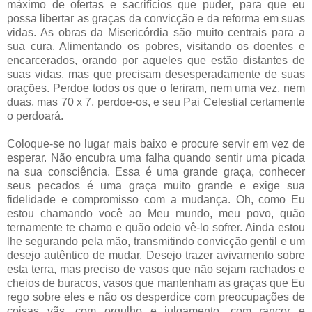
máximo de ofertas e sacrifícios que puder, para que eu
possa libertar as graças da convicção e da reforma em suas
vidas. As obras da Misericórdia são muito centrais para a
sua cura. Alimentando os pobres, visitando os doentes e
encarcerados, orando por aqueles que estão distantes de
suas vidas, mas que precisam desesperadamente de suas
orações. Perdoe todos os que o feriram, nem uma vez, nem
duas, mas 70 x 7, perdoe-os, e seu Pai Celestial certamente
o perdoará.
Coloque-se no lugar mais baixo e procure servir em vez de
esperar. Não encubra uma falha quando sentir uma picada
na sua consciência. Essa é uma grande graça, conhecer
seus pecados é uma graça muito grande e exige sua
fidelidade e compromisso com a mudança. Oh, como Eu
estou chamando você ao Meu mundo, meu povo, quão
ternamente te chamo e quão odeio vê-lo sofrer. Ainda estou
lhe segurando pela mão, transmitindo convicção gentil e um
desejo autêntico de mudar. Desejo trazer avivamento sobre
esta terra, mas preciso de vasos que não sejam rachados e
cheios de buracos, vasos que mantenham as graças que Eu
rego sobre eles e não os desperdice com preocupações de
coisas vãs, com orgulho e julgamento, com rancor e