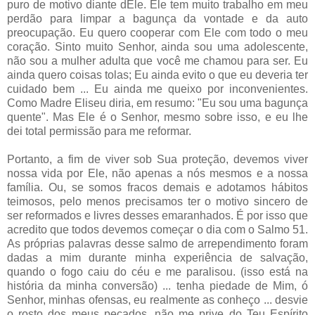
puro de motivo diante dEle. Ele tem muito trabalho em meu
perdão para limpar a bagunça da vontade e da auto
preocupação. Eu quero cooperar com Ele com todo o meu
coração. Sinto muito Senhor, ainda sou uma adolescente,
não sou a mulher adulta que você me chamou para ser. Eu
ainda quero coisas tolas; Eu ainda evito o que eu deveria ter
cuidado bem ... Eu ainda me queixo por inconvenientes.
Como Madre Eliseu diria, em resumo: "Eu sou uma bagunça
quente". Mas Ele é o Senhor, mesmo sobre isso, e eu lhe
dei total permissão para me reformar.
Portanto, a fim de viver sob Sua proteção, devemos viver
nossa vida por Ele, não apenas a nós mesmos e a nossa
família. Ou, se somos fracos demais e adotamos hábitos
teimosos, pelo menos precisamos ter o motivo sincero de
ser reformados e livres desses emaranhados. É por isso que
acredito que todos devemos começar o dia com o Salmo 51.
As próprias palavras desse salmo de arrependimento foram
dadas a mim durante minha experiência de salvação,
quando o fogo caiu do céu e me paralisou. (isso está na
história da minha conversão) ... tenha piedade de Mim, ó
Senhor, minhas ofensas, eu realmente as conheço ... desvie
o rosto dos meus pecados, não me prive do Teu Espírito