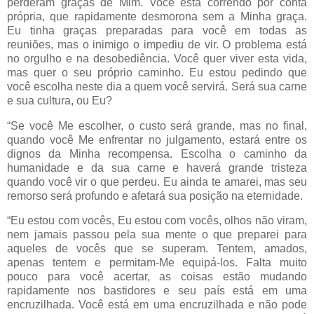
perderam graças de Mim. Você está correndo por conta
própria, que rapidamente desmorona sem a Minha graça.
Eu tinha graças preparadas para você em todas as
reuniões, mas o inimigo o impediu de vir. O problema está
no orgulho e na desobediência. Você quer viver esta vida,
mas quer o seu próprio caminho. Eu estou pedindo que
você escolha neste dia a quem você servirá. Será sua carne
e sua cultura, ou Eu?
“Se você Me escolher, o custo será grande, mas no final,
quando você Me enfrentar no julgamento, estará entre os
dignos da Minha recompensa. Escolha o caminho da
humanidade e da sua carne e haverá grande tristeza
quando você vir o que perdeu. Eu ainda te amarei, mas seu
remorso será profundo e afetará sua posição na eternidade.
“Eu estou com vocês, Eu estou com vocês, olhos não viram,
nem jamais passou pela sua mente o que preparei para
aqueles de vocês que se superam. Tentem, amados,
apenas tentem e permitam-Me equipá-los. Falta muito
pouco para você acertar, as coisas estão mudando
rapidamente nos bastidores e seu país está em uma
encruzilhada. Você está em uma encruzilhada e não pode