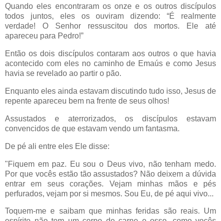
Quando eles encontraram os onze e os outros discípulos
todos juntos, eles os ouviram dizendo: “É realmente
verdade! O Senhor ressuscitou dos mortos. Ele até
apareceu para Pedro!”
Então os dois discípulos contaram aos outros o que havia
acontecido com eles no caminho de Emaús e como Jesus
havia se revelado ao partir o pão.
Enquanto eles ainda estavam discutindo tudo isso, Jesus de
repente apareceu bem na frente de seus olhos!
Assustados e aterrorizados, os discípulos estavam
convencidos de que estavam vendo um fantasma.
De pé ali entre eles Ele disse:
"Fiquem em paz. Eu sou o Deus vivo, não tenham medo.
Por que vocês estão tão assustados? Não deixem a dúvida
entrar em seus corações. Vejam minhas mãos e pés
perfurados, vejam por si mesmos. Sou Eu, de pé aqui vivo...
Toquem-me e saibam que minhas feridas são reais. Um
espírito não tem um corpo de carne e osso, como vocês