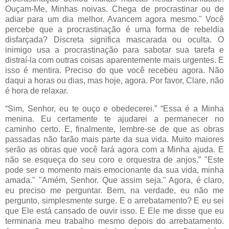
Ouçam-Me, Minhas noivas. Chega de procrastinar ou de
adiar para um dia melhor. Avancem agora mesmo." Você
percebe que a procrastinação é uma forma de rebeldia
disfarçada? Discreta significa mascarada ou oculta. O
inimigo usa a procrastinação para sabotar sua tarefa e
distraí-la com outras coisas aparentemente mais urgentes. E
isso é mentira. Preciso do que você recebeu agora. Não
daqui a horas ou dias, mas hoje, agora. Por favor, Clare, não
é hora de relaxar.
“Sim, Senhor, eu te ouço e obedecerei.” “Essa é a Minha
menina. Eu certamente te ajudarei a permanecer no
caminho certo. E, finalmente, lembre-se de que as obras
passadas não farão mais parte da sua vida. Muito maiores
serão as obras que você fará agora com a Minha ajuda. E
não se esqueça do seu coro e orquestra de anjos.” "Este
pode ser o momento mais emocionante da sua vida, minha
amada." "Amém, Senhor. Que assim seja." Agora, é claro,
eu preciso me perguntar. Bem, na verdade, eu não me
pergunto, simplesmente surge. E o arrebatamento? E eu sei
que Ele está cansado de ouvir isso. E Ele me disse que eu
terminaria meu trabalho mesmo depois do arrebatamento.