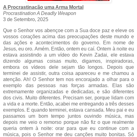
A Procrastinação uma Arma Mortal
Procrastination A Deadly Weapon
3 de Setembro, 2025
Que o Senhor vos abençoe com a Sua doce paz e eleve os
vossos corações acima das preocupações deste mundo e
das ações e acontecimentos do governo. Em nome de
Jesus, eu oro. Amém. Então, ontem eu caí. Ontem à noite eu
estava assistindo a um vídeo do Kevin Zadai, ele estava
dizendo algumas coisas muito, digamos, inspiradoras,
embora os vídeos dele sejam tão longos. Depois que
terminei de assistir, outra coisa apareceu e me chamou a
atenção. Ah! O Senhor tem nos encorajado a olhar para o
exemplo das pessoas nas forças armadas. Elas são
extremamente organizadas e dedicadas, e são diferentes
dos civis. Muito diferentes. Precisam ser, porque lidam com
a vida e a morte. Então, acabei me entregando a três desses
exemplos. E quando terminei, estava cansada. Meu pai e eu
passamos um bom tempo juntos ouvindo música, mas
depois me veio o remorso porque não fiz o que realmente
queria ontem à noite: orar para que eu continue com a
música, pois o Senhor me deu canções muito bonitas. Só