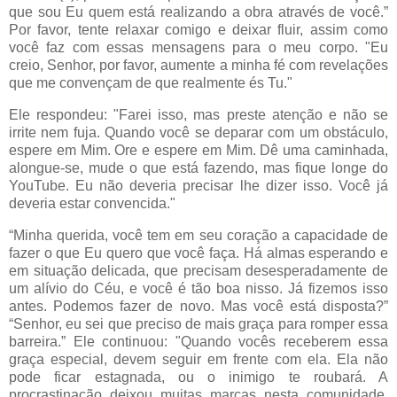
que sou Eu quem está realizando a obra através de você.”
Por favor, tente relaxar comigo e deixar fluir, assim como
você faz com essas mensagens para o meu corpo. "Eu
creio, Senhor, por favor, aumente a minha fé com revelações
que me convençam de que realmente és Tu."
Ele respondeu: "Farei isso, mas preste atenção e não se
irrite nem fuja. Quando você se deparar com um obstáculo,
espere em Mim. Ore e espere em Mim. Dê uma caminhada,
alongue-se, mude o que está fazendo, mas fique longe do
YouTube. Eu não deveria precisar lhe dizer isso. Você já
deveria estar convencida."
“Minha querida, você tem em seu coração a capacidade de
fazer o que Eu quero que você faça. Há almas esperando e
em situação delicada, que precisam desesperadamente de
um alívio do Céu, e você é tão boa nisso. Já fizemos isso
antes. Podemos fazer de novo. Mas você está disposta?”
“Senhor, eu sei que preciso de mais graça para romper essa
barreira.” Ele continuou: "Quando vocês receberem essa
graça especial, devem seguir em frente com ela. Ela não
pode ficar estagnada, ou o inimigo te roubará. A
procrastinação deixou muitas marcas nesta comunidade.