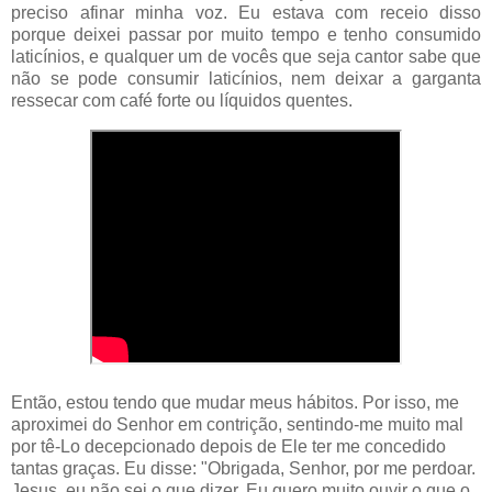
preciso afinar minha voz. Eu estava com receio disso
porque deixei passar por muito tempo e tenho consumido
laticínios, e qualquer um de vocês que seja cantor sabe que
não se pode consumir laticínios, nem deixar a garganta
ressecar com café forte ou líquidos quentes.
Então, estou tendo que mudar meus hábitos. Por isso, me
aproximei do Senhor em contrição, sentindo-me muito mal
por tê-Lo decepcionado depois de Ele ter me concedido
tantas graças. Eu disse: "Obrigada, Senhor, por me perdoar.
Jesus, eu não sei o que dizer. Eu quero muito ouvir o que o