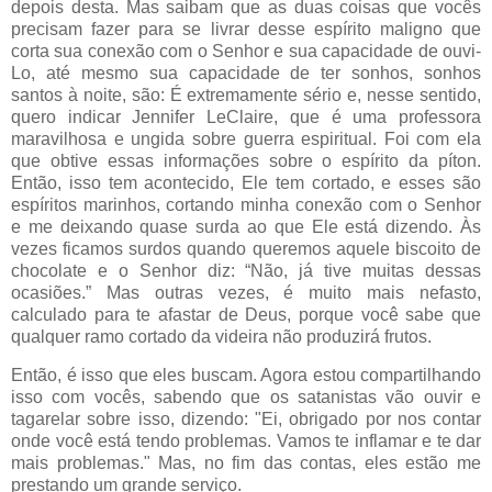
depois desta. Mas saibam que as duas coisas que vocês
precisam fazer para se livrar desse espírito maligno que
corta sua conexão com o Senhor e sua capacidade de ouvi-
Lo, até mesmo sua capacidade de ter sonhos, sonhos
santos à noite, são: É extremamente sério e, nesse sentido,
quero indicar Jennifer LeClaire, que é uma professora
maravilhosa e ungida sobre guerra espiritual. Foi com ela
que obtive essas informações sobre o espírito da píton.
Então, isso tem acontecido, Ele tem cortado, e esses são
espíritos marinhos, cortando minha conexão com o Senhor
e me deixando quase surda ao que Ele está dizendo. Às
vezes ficamos surdos quando queremos aquele biscoito de
chocolate e o Senhor diz: “Não, já tive muitas dessas
ocasiões.” Mas outras vezes, é muito mais nefasto,
calculado para te afastar de Deus, porque você sabe que
qualquer ramo cortado da videira não produzirá frutos.
Então, é isso que eles buscam. Agora estou compartilhando
isso com vocês, sabendo que os satanistas vão ouvir e
tagarelar sobre isso, dizendo: "Ei, obrigado por nos contar
onde você está tendo problemas. Vamos te inflamar e te dar
mais problemas." Mas, no fim das contas, eles estão me
prestando um grande serviço.