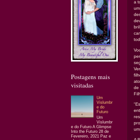
a 
um 
de
de
br
ca
tod
Vo
pe
se
Ve
Postagens mais
fil
at
visitadas
de 
Fil
Um
Vislumbr
“E
e do
en
Futuro
re
Um
Vislumbr
pr
e do Futuro A Glimpse
um
Into the Futuro 28 de
Fevereiro, 2021 Paz e
A P