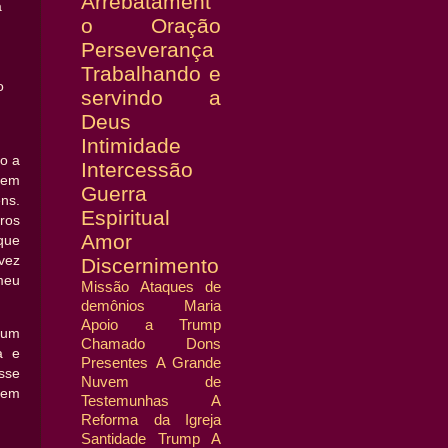
Arrebatament
a
o
Oração
Perseverança
Trabalhando e
o
servindo a
Deus
Intimidade
o a
Intercessão
rem
Guerra
ns.
Espiritual
ros
Amor
 que
vez
Discernimento
 meu
Missão
Ataques de
demônios
Maria
Apoio a Trump
 um
Chamado
Dons
a e
Presentes
A Grande
sse
Nuvem de
rem
Testemunhas
A
Reforma da Igreja
Santidade
Trump
A