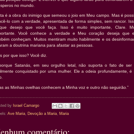
ósperos no mundo.
sta é a obra do inimigo que semeou o joio em Meu campo. Mas é possí
ncê-lo com a verdade, apresentada de forma simples, sem rancor. Iss
que desejo que você faça. Isso é muito importante, Clare. Mu
portante. Você conhece a verdade e Meu coração deseja que e
mbém conheçam. Muitos mentiram muito habilmente e os desinforma
ram a doutrina mariana para afastar as pessoas.
 por que isso? Você diz.
porque Satanás, em seu orgulho letal, não suporta o fato de ser 
cilmente conquistado por uma mulher. Ele a odeia profundamente, é 
o.
as as Minhas ovelhas conhecem a Minha voz e outro não seguirão.”
sted by
Israel Camargo
els:
Ave Maria
,
Devoção a Maria
,
Maria
enhum comentário: