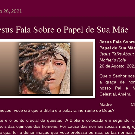
o 26, 2021
esus Fala Sobre o Papel de Sua Mãe
Jesus Fala Sobre
Papel de Sua Mã
Jesus Talks About 
Mother's Role
26 de Agosto, 202
Que o Senhor nos
a graça de hon
nosso Pai e 
Celestial, Amém.
Madre Cla
eçou, você crê que a Bíblia é a palavra inerrante de Deus?
se é o ponto crucial da questão. A Bíblia é colocada em segundo lu
pois das opiniões dos homens. Por causa das normas sociais nas igrej
ja qual for a denominação que você professa ou não, certas normas 