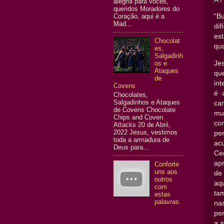
alegria para vocês,
queridos Moradores do
Coração, aqui é a
“B
Mad...
dif
es
Chocolat
qua
es,
Salgadinh
Je
os e
Ataques
qu
de
in
Covens
é 
Chocolates,
Salgadinhos e Ataques
ca
de Covens Chocolate
mui
Chips and Coven
co
Attacks 20 de Abril,
2022 Jesus, vestimos
pe
toda a armadura de
ac
Deus para...
Ce
ap
Conforte
uns aos
de
outros
aq
com
ta
estas
palavras.
na
pe
a s