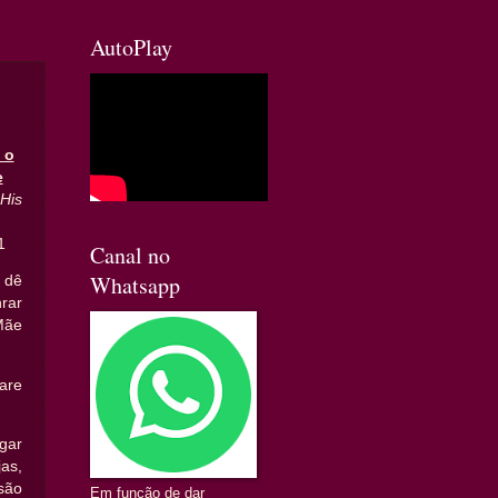
AutoPlay
 o
e
His
1
Canal no
Whatsapp
 dê
rar
Mãe
re
gar
as,
são
Em função de dar