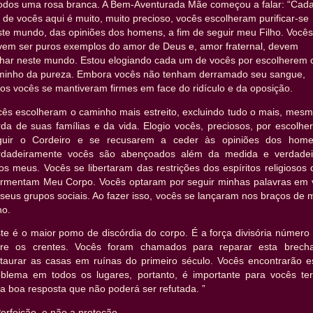
todos uma rosa branca. A Bem-Aventurada Mãe começou a falar: “Cad
de vocês aqui é muito, muito precioso, vocês escolheram purificar-se
ste mundo, das opiniões dos homens, a fim de seguir meu Filho. Vocês
vem ser puros exemplos do amor de Deus e, amor fraternal, devem
ilhar neste mundo. Estou elogiando cada um de vocês por escolherem 
minho da pureza. Embora vocês não tenham derramado seu sangue,
os vocês se mantiveram firmes em face do ridículo e da oposição.
cês escolheram o caminho mais estreito, excluindo tudo o mais, mesm
rda de suas famílias e da vida. Elogio vocês, preciosos, por escolhe
guir o Cordeiro e se recusarem a ceder às opiniões dos home
rdadeiramente vocês são abençoados além da medida e verdadei
hos meus. Vocês se libertaram das restrições dos espíritos religiosos
ormentam Meu Corpo. Vocês optaram por seguir minhas palavras em 
seus grupos sociais. Ao fazer isso, vocês se lançaram nos braços de
ho.
ste é o maior pomo de discórdia do corpo. É a força divisória número
tre os crentes. Vocês foram chamados para reparar esta brech
staurar as casas em ruínas do primeiro século. Vocês encontrarão e
oblema em todos os lugares, portanto, é importante para vocês te
a boa resposta que não poderá ser refutada. ”
erfeição, e não a proteção.