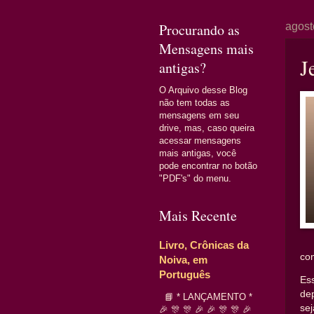
Procurando as
agost
Mensagens mais
J
antigas?
O Arquivo desse Blog
não tem todas as
mensagens em seu
drive, mas, caso queira
acessar mensagens
mais antigas, você
pode encontrar no botão
"PDF's" do menu.
Mais Recente
Livro, Crônicas da
com
Noiva, em
Português
Es
de
📘 * LANÇAMENTO *
se
🎉 🎊 🎊 🎉 🎉 🎊 🎊 🎉