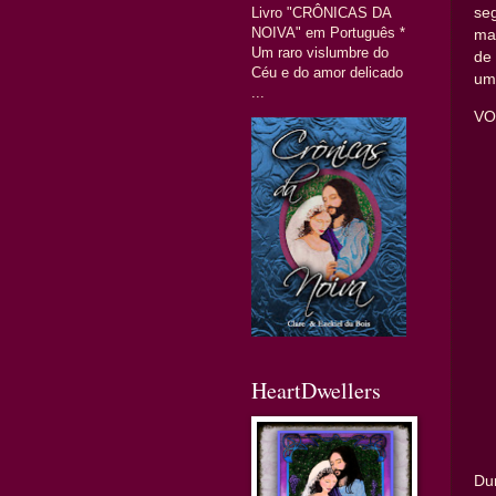
Livro "CRÔNICAS DA
seg
NOIVA" em Português *
ma
Um raro vislumbre do
de
Céu e do amor delicado
um 
...
VO
HeartDwellers
Du