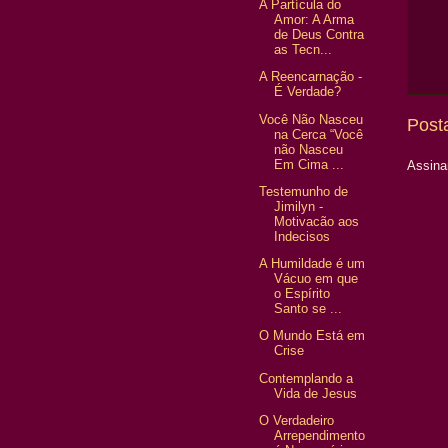
A Partícula do
Amor: A Arma
de Deus Contra
as Tecn...
A Reencarnação -
É Verdade?
Você Não Nasceu
Post
na Cerca “Você
não Nasceu
Em Cima ...
Assina
Testemunho de
Jimilyn -
Motivacão aos
Indecisos
A Humildade é um
Vácuo em que
o Espírito
Santo se ...
O Mundo Está em
Crise
Contemplando a
Vida de Jesus
O Verdadeiro
Arrependimento