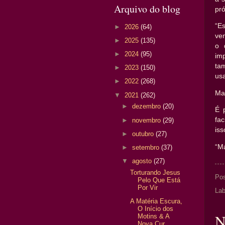
Arquivo do blog
pr
“E
►
2026
(64)
ve
►
2025
(135)
o 
►
2024
(95)
im
ta
►
2023
(150)
usa
►
2022
(268)
Mas
▼
2021
(262)
►
dezembro
(20)
É 
fa
►
novembro
(29)
iss
►
outubro
(27)
“M
►
setembro
(37)
▼
agosto
(27)
Torturando Jesus
Po
Pelo Que Está
Por Vir
Lab
A Matéria Escura,
O Início dos
N
Motins & A
Nova Cur...