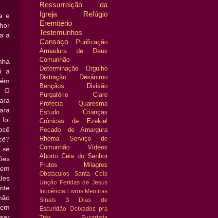
Ressurreição da
Igreja
Refúgio
a e
Eremitério
nhor
Testemunhos
a a
Cansaço
Purificação
Armadura de Deus
Comunhão
nha
Determinação
Orgulho
i a
Distração
Desânimo
bém
Bençãos
Divisão
. O
Purgatório
Clare
ara
Profecia
Quaresma
para
Estudo
Crianças
foi
Crônicas de Ezekiel
ocê
Pecado de Amargura
Rhema
Serviço de
cê?
Comunhão
Vídeos
 se
Aborto
Ceia do Senhor
ões
Frutos
Milagres
hem
Obstáculos
Santa Ceia
les
Unção
Feridas de Jesus
nte
Inocência
Livros
Mentiras
não
Sinais
3 Dias de
dem
Escuridão
Deixados pra
 ser
Trás
Eucaristia