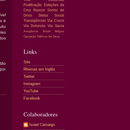
Frutificação
Estações da
Cruz
Rancor
Sonho de
vel
Deus
Status Social
o é
Transigências
Via Crucis
Via Dolorosa
Via Sacra
ito
Arrogância
Brasil
Mágoa
les
Oposição
Silêncio de Deus
dos
Links
Site
tão
Rhemas em Inglês
por
Twitter
Instagram
YouTube
Facebook
Colaboradores
Israel Camargo