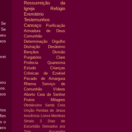
Ressurreição da
Igreja
Refúgio
Eremitério
Testemunhos
 Se
Cansaço
Purificação
 Se
Armadura de Deus
seu
Comunhão
aos
Determinação
Orgulho
Distração
Desânimo
Bençãos
Divisão
erei
Purgatório
Clare
Profecia
Quaresma
Estudo
Crianças
Crônicas de Ezekiel
Pecado de Amargura
sou
Rhema
Serviço de
os.
Comunhão
Vídeos
sos
Aborto
Ceia do Senhor
Frutos
Milagres
Obstáculos
Santa Ceia
tos
Unção
Feridas de Jesus
Mim
Inocência
Livros
Mentiras
Sinais
3 Dias de
o o
Escuridão
Deixados pra
ero
Trás
Eucaristia