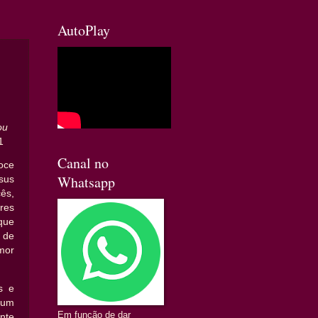
AutoPlay
ou
1
Canal no
ce
Whatsapp
sus
ês,
res
que
m de
mor
s e
 um
Em função de dar
nte