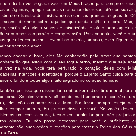
h, um dia Eu vou segurar você em Meus braços para sempre e enxu
as as lágrimas, apagar todas as memórias dolorosas, até que sua ale
ansborde e transborde, misturando-se com as grandes alegrias do Cé
é mesmo derrame sobre aqueles que ainda estão no terra. Mas, 
ora, vocês são Meus vasos de misericórdia e afeto para aqueles 
tão sem amor, compaixão e compreensão. Por enquanto, você é o ún
sus que eles conhecem. Levem isso a sério, amados, e certifiquem-se
palhar apenas o amor.
uando chegar a hora, eles Me conhecerão pelo amor que sente
conhecerão que estou com o seu toque terno, mesmo que seja ape
a vez na vida, você terá perfurado o coração deles com Min
dadeiras intenções e identidade, porque o Espírito Santo cuida para
cance o fundo e toque algo muito sagrado no coração humano.
também por isso que dissimular, contradizer e discutir é mortal para
ma terna. Se eles virem você sendo mal-humorado e contrário um
tro, eles vão comparar isso a Mim. Por favor, sempre esteja no 
lhor comportamento, Eu preciso disso de você. Se vocês devem 
oblemas um com o outro, faça-o em particular para não prejudicar
tras almas. Eu não posso estressar para você o suficiente; q
portante são suas ações e reações para trazer o Reino dos Céus a
a a Terra.