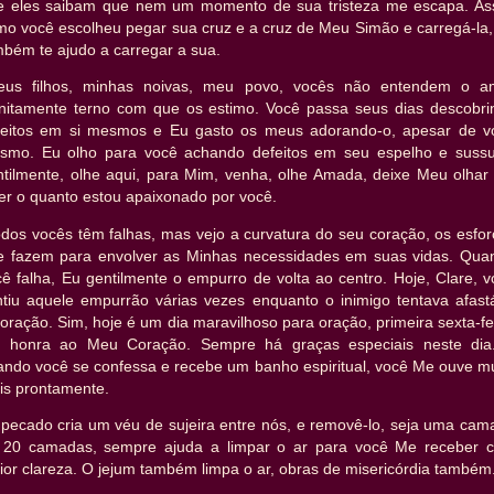
e eles saibam que nem um momento de sua tristeza me escapa. As
mo você escolheu pegar sua cruz e a cruz de Meu Simão e carregá-la,
bém te ajudo a carregar a sua.
eus filhos, minhas noivas, meu povo, vocês não entendem o a
finitamente terno com que os estimo. Você passa seus dias descobri
feitos em si mesmos e Eu gasto os meus adorando-o, apesar de v
smo. Eu olho para você achando defeitos em seu espelho e sussu
ntilmente, olhe aqui, para Mim, venha, olhe Amada, deixe Meu olhar 
er o quanto estou apaixonado por você.
odos vocês têm falhas, mas vejo a curvatura do seu coração, os esfor
e fazem para envolver as Minhas necessidades em suas vidas. Qua
ê falha, Eu gentilmente o empurro de volta ao centro. Hoje, Clare, 
ntiu aquele empurrão várias vezes enquanto o inimigo tentava afastá
oração. Sim, hoje é um dia maravilhoso para oração, primeira sexta-fe
 honra ao Meu Coração. Sempre há graças especiais neste dia
ando você se confessa e recebe um banho espiritual, você Me ouve mu
is prontamente.
 pecado cria um véu de sujeira entre nós, e removê-lo, seja uma cam
 20 camadas, sempre ajuda a limpar o ar para você Me receber 
or clareza. O jejum também limpa o ar, obras de misericórdia também