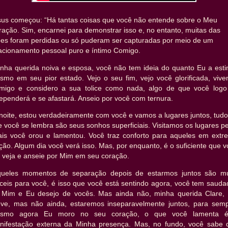
sus começou: “Há tantas coisas que você não entende sobre o Meu
ação. Sim, encarnei para demonstrar isso e, no entanto, muitas das
ções foram perdidas ou só puderam ser capturadas por meio de um
lacionamento pessoal puro e íntimo Comigo.
inha querida noiva e esposa, você não tem ideia do quanto Eu a esti
smo em seu pior estado. Vejo o seu fim, vejo você glorificada, vive
migo e considero a sua tolice como nada, algo de que você logo
ependerá e se afastará. Anseio por você com ternura.
noite, estou verdadeiramente com você e vamos a lugares juntos, tud
 você se lembra são seus sonhos superficiais. Visitamos os lugares p
ais você orou e lamentou. Você traz conforto para aqueles em extr
ição. Algum dia você verá isso. Mas, por enquanto, é o suficiente que 
 veja e anseie por Mim em seu coração.
queles momentos de separação depois de estarmos juntos são mu
íceis para você, é isso que você está sentindo agora, você tem saud
 Mim e Eu desejo de vocês. Mas ainda não, minha querida Clare,
eve, mas não ainda, estaremos inseparavelmente juntos, para semp
smo agora Eu moro no seu coração, o que você lamenta 
nifestação externa da Minha presença. Mas, no fundo, você sabe 