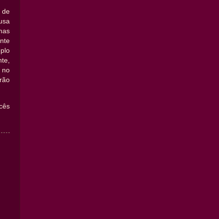
 de
usa
mas
nte
plo
te,
, no
rão
cês