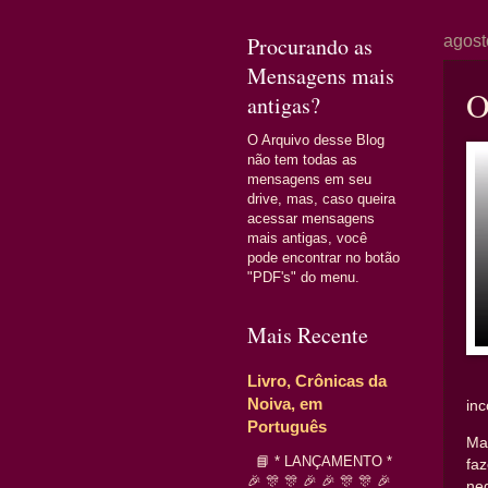
Procurando as
agost
Mensagens mais
O
antigas?
O Arquivo desse Blog
não tem todas as
mensagens em seu
drive, mas, caso queira
acessar mensagens
mais antigas, você
pode encontrar no botão
"PDF's" do menu.
Mais Recente
Livro, Crônicas da
Noiva, em
in
Português
Ma
📘 * LANÇAMENTO *
fa
🎉 🎊 🎊 🎉 🎉 🎊 🎊 🎉
ne