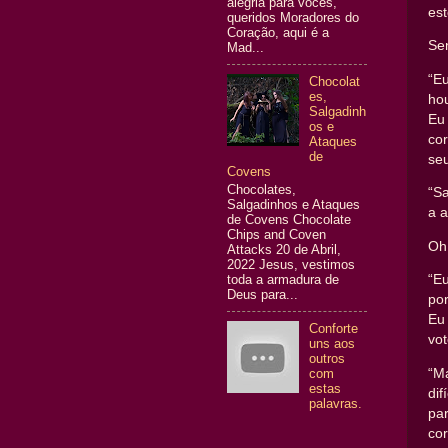
alegria para vocês,
est
queridos Moradores do
Coração, aqui é a
Sen
Mad...
“E
Chocolat
es,
ho
Salgadinh
Eu
os e
co
Ataques
de
seu
Covens
Chocolates,
“Sa
Salgadinhos e Ataques
a a
de Covens Chocolate
Chips and Coven
Oh 
Attacks 20 de Abril,
2022 Jesus, vestimos
toda a armadura de
“E
Deus para...
po
Eu
Conforte
vot
uns aos
outros
com
“M
estas
di
palavras.
pa
co