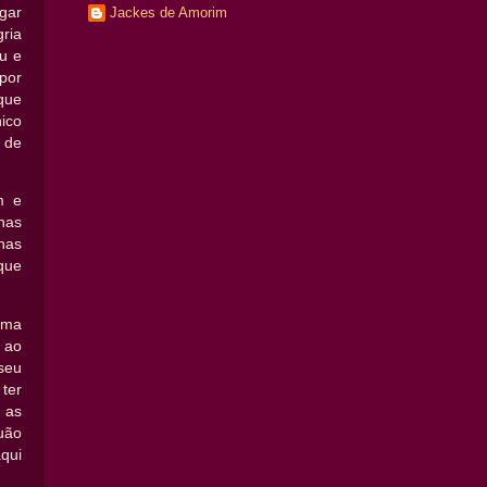
Jackes de Amorim
gar
gria
u e
por
que
ico
 de
m e
nas
has
 que
 uma
 ao
seu
ter
 as
uão
qui