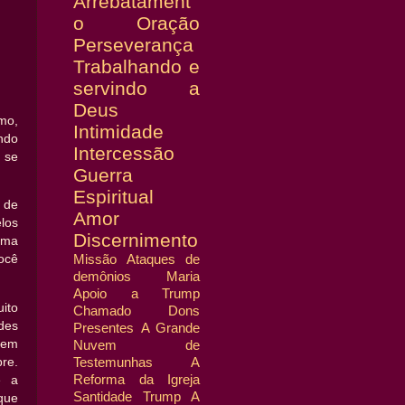
Arrebatament
o
Oração
Perseverança
Trabalhando e
servindo a
Deus
mo,
Intimidade
ndo
Intercessão
 se
Guerra
Espiritual
o de
Amor
elos
Discernimento
ema
Missão
Ataques de
você
demônios
Maria
Apoio a Trump
ito
Chamado
Dons
ades
Presentes
A Grande
 em
Nuvem de
Testemunhas
A
re.
Reforma da Igreja
é a
Santidade
Trump
A
que