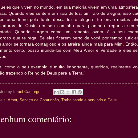
queles que vivem no mundo, em sua maioria vivem em uma atmosfera
evas. Quando eles sentem um raio de luz, um raio de alegria, isso ca
les uma fome pela fonte dessa luz e alegria. Eu envio muitas al
rtadoras de Cristo em seu caminho para plantar e regar a seme
antada. Quando surgem como um rebento jovem, é o seu exem
oroso que te rega. Se eles ficarem perto de você por tempo suficien
 amor se tornará contagioso e os atrairá ainda mais para Mim. Então
mento certo, posso inundá-los com Meu Amor e Verdade e eles se
vos.
h, como o seu exemplo é muito importante, queridos, realmente vo
ão trazendo o Reino de Deus para a Terra.”
sted by
Israel Camargo
els:
Amor
,
Serviço de Comunhão
,
Trabalhando e servindo a Deus
enhum comentário: