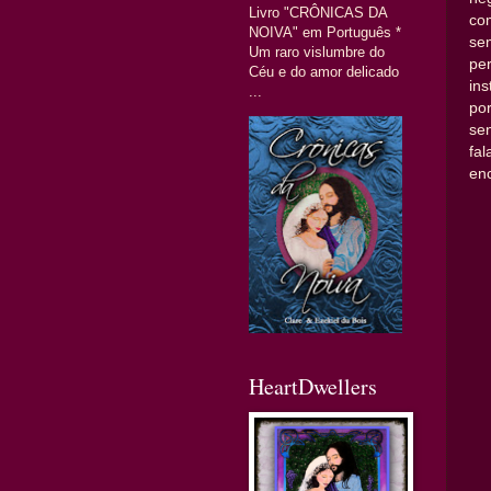
Livro "CRÔNICAS DA
co
NOIVA" em Português *
se
Um raro vislumbre do
per
Céu e do amor delicado
in
...
po
sen
fal
en
HeartDwellers