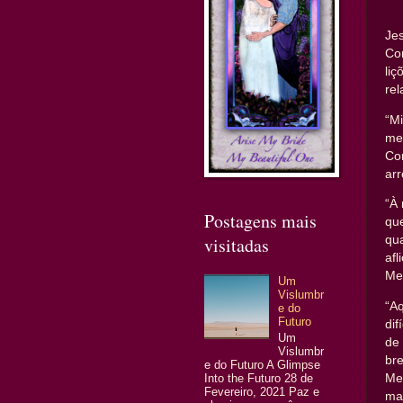
Je
Cor
li
re
“M
me
Co
arr
“À 
Postagens mais
que
qu
visitadas
afl
Me
Um
Vislumbr
“A
e do
Futuro
dif
Um
de
Vislumbr
br
e do Futuro A Glimpse
Me
Into the Futuro 28 de
Fevereiro, 2021 Paz e
ma