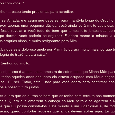
ou com você. "
hor ... estou tendo problemas para acreditar.
u sei Amada, e é assim que deve ser para mantê-la longe do Orgulho.
uver apenas uma pequena dúvida, você ainda será muito cautelosa.
 fosse revelar a você tudo de bom que temos feito juntos quando 
rpo dorme, você poderia se orgulhar. E adoro mantê-la minúscula 
s próprios olhos, é muito revigorante para Mim.
iba que este doloroso anelo por Mim não durará muito mais, porque t
legria de trazê-la para casa.”
Senhor, dói muito.
u sei, e isso é apenas uma amostra do sofrimento que Minha Mãe pas
r todos aqueles anos enquanto ela estava ocupada com Meus negóci
 sei. Eu sei. Então, estou indo para você agora para confirmar nos
os e nosso futuro juntos.
as quero que os outros saibam que os tenho com ternura nos momen
fíceis. Quero que enterrem a cabeça no Meu peito e se agarrem a 
ra que Eu possa consolá-los. Este mundo é um lugar cruel e, de tod
ração, quero confortar aqueles que ainda devem sofrer aqui. Eu qu