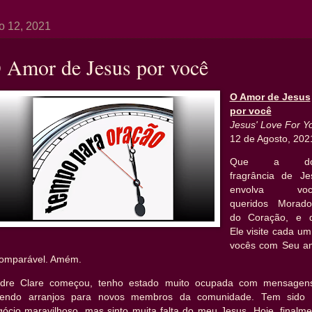
o 12, 2021
 Amor de Jesus por você
O Amor de Jesus
por você
Jesus' Love For Y
12 de Agosto, 202
Que a do
fragrância de Je
envolva voc
queridos Morado
do Coração, e 
Ele visite cada u
vocês com Seu a
comparável. Amém.
dre Clare começou, tenho estado muito ocupada com mensagen
zendo arranjos para novos membros da comunidade. Tem sido
gócio maravilhoso, mas sinto muita falta do meu Jesus. Hoje, finalme