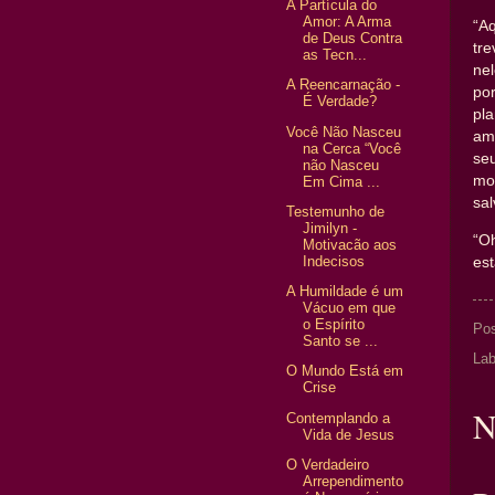
A Partícula do
Amor: A Arma
“A
de Deus Contra
tr
as Tecn...
ne
A Reencarnação -
po
É Verdade?
pl
Você Não Nasceu
am
na Cerca “Você
seu
não Nasceu
mo
Em Cima ...
sal
Testemunho de
Jimilyn -
“O
Motivacão aos
Indecisos
est
A Humildade é um
Vácuo em que
o Espírito
Po
Santo se ...
Lab
O Mundo Está em
Crise
N
Contemplando a
Vida de Jesus
O Verdadeiro
Arrependimento