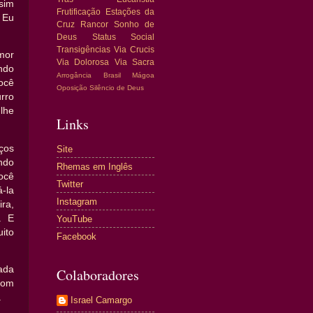
sim
Frutificação
Estações da
 Eu
Cruz
Rancor
Sonho de
Deus
Status Social
Transigências
Via Crucis
mor
Via Dolorosa
Via Sacra
ndo
Arrogância
Brasil
Mágoa
ocê
Oposição
Silêncio de Deus
rro
lhe
Links
ços
Site
ndo
Rhemas em Inglês
você
Twitter
-la
Instagram
ira,
. E
YouTube
ito
Facebook
ada
Colaboradores
com
.
Israel Camargo