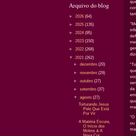
qu
Arquivo do blog
co
tam
►
2026
(64)
“M
►
2025
(135)
in
►
2024
(95)
de
►
2023
(150)
me
ge
►
2022
(268)
diz
▼
2021
(262)
►
dezembro
(20)
“T
qu
►
novembro
(29)
voc
►
outubro
(27)
se
da 
►
setembro
(37)
em
▼
agosto
(27)
qu
Torturando Jesus
ma
Pelo Que Está
Por Vir
“O
A Matéria Escura,
ou
O Início dos
mai
Motins & A
Nova Cur...