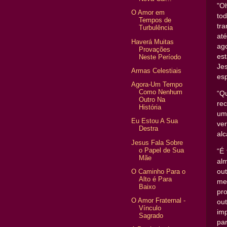
"O
O Amor em
tod
Tempos de
tr
Turbulência
at
Haverá Muitas
ag
Provações
es
Neste Período
Je
Armas Celestiais
es
Agora-Um Tempo
Como Nenhum
“Q
Outro Na
re
História
um
Eu Estou A Sua
ver
Destra
al
Jesus Fala Sobre
o Papel de Sua
“É 
Mãe
al
O Caminho Para o
ou
Alto é Para
me
Baixo
pr
O Amor Fraternal -
ou
Vínculo
im
Sagrado
par