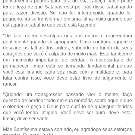
pensamentos podres para fora de sua cabeça. Você pode
ter certeza de que Satanás está por trás disso trabalhando
para trazer divisão. Se não for interrompido quando for
pequeno, irá se transformar em uma falha muito grande que
estragará o trabalho que você está fazendo.
“De fato, deem desculpas uns aos outros e repreendam
gentilmente quando for apropriado. Caso contrário, ignore e
descarte as falhas dos outros, sabendo no fundo de seus
corações que você é culpado de muito mais. Este também é
um momento importante de perdão. A necessidade de
permanecer limpo está se tornando fundamental porque
você está lidando cada vez mais com a maldade e, para
lutar contra isso, você deve estar livre de julgamento e
rancor.
“Quando um transgressor passado vier à mente, faça
questão de perdoar tudo em sua memória sobre aquele que
o ofendeu e peça a Deus para curá-lo de quaisquer feridas
que você tenha infligido. Você deve ser puro, deve estar
limpo, deve ser santo.”
Mãe Santíssima estava sorrindo, eu agradeço seus esforços