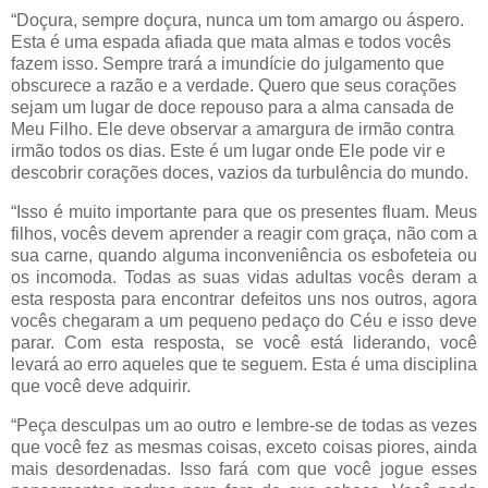
“Doçura, sempre doçura, nunca um tom amargo ou áspero.
Esta é uma espada afiada que mata almas e todos vocês
fazem isso. Sempre trará a imundície do julgamento que
obscurece a razão e a verdade. Quero que seus corações
sejam um lugar de doce repouso para a alma cansada de
Meu Filho. Ele deve observar a amargura de irmão contra
irmão todos os dias. Este é um lugar onde Ele pode vir e
descobrir corações doces, vazios da turbulência do mundo.
“Isso é muito importante para que os presentes fluam. Meus
filhos, vocês devem aprender a reagir com graça, não com a
sua carne, quando alguma inconveniência os esbofeteia ou
os incomoda. Todas as suas vidas adultas vocês deram a
esta resposta para encontrar defeitos uns nos outros, agora
vocês chegaram a um pequeno pedaço do Céu e isso deve
parar. Com esta resposta, se você está liderando, você
levará ao erro aqueles que te seguem. Esta é uma disciplina
que você deve adquirir.
“Peça desculpas um ao outro e lembre-se de todas as vezes
que você fez as mesmas coisas, exceto coisas piores, ainda
mais desordenadas. Isso fará com que você jogue esses