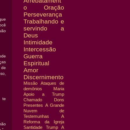
Arrebatament
o
Oração
Perseverança
que
Trabalhando e
ocê
servindo a
uão
Deus
Intimidade
Intercessão
Guerra
ode
Espiritual
ças
 de
Amor
so,
Discernimento
Missão
Ataques de
demônios
Maria
Apoio a Trump
 te
Chamado
Dons
Presentes
A Grande
Nuvem de
Testemunhas
A
Reforma da Igreja
 não
Santidade
Trump
A
.”