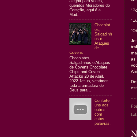
alegria para vocês,
queridos Moradores do
Coração, aqui é a
“Po
Mad...
“Eu
Chocolat
es,
"Ob
Salgadinh
os e
Je
Ataques
tr
de
Covens
ma
Chocolates,
as
Salgadinhos e Ataques
vo
de Covens Chocolate
Am
Chips and Coven
Attacks 20 de Abril,
2022 Jesus, vestimos
De
toda a armadura de
es
Deus para...
Conforte
uns aos
Po
outros
com
Lab
estas
palavras.
N