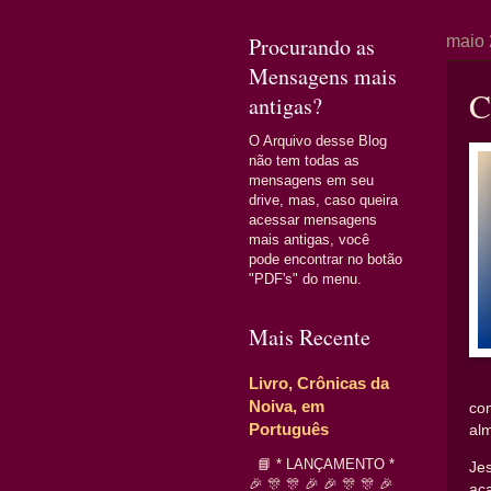
Procurando as
maio 
Mensagens mais
C
antigas?
O Arquivo desse Blog
não tem todas as
mensagens em seu
drive, mas, caso queira
acessar mensagens
mais antigas, você
pode encontrar no botão
"PDF's" do menu.
Mais Recente
Livro, Crônicas da
Noiva, em
co
Português
al
📘 * LANÇAMENTO *
Je
🎉 🎊 🎊 🎉 🎉 🎊 🎊 🎉
ac