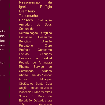
Ressurreição da
Igreja
Refúgio
Eremitério
Testemunhos
Cansaço
Purificação
Armadura de Deus
Comunhão
ndo
Determinação
Orgulho
uda
Distração
Desânimo
das
Bençãos
Divisão
com
Purgatório
Clare
Profecia
Quaresma
r”.
Estudo
Crianças
Crônicas de Ezekiel
Pecado de Amargura
hor
Rhema
Serviço de
Comunhão
Vídeos
Aborto
Ceia do Senhor
Frutos
Milagres
Obstáculos
Santa Ceia
Unção
Feridas de Jesus
Inocência
Livros
Mentiras
Sinais
3 Dias de
Escuridão
Deixados pra
Trás
Eucaristia