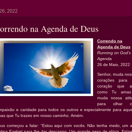
26, 2022
orrendo na Agenda de Deus
Correndo na
Agenda de Deus
Running on God's
Agenda
26 de Maio, 2022
Senhor, muda nos
corações para
coração que 
como Tu ama
muda nossa atit
para olhar 
mpaixão e caridade para todos os outros e especialmente para aque
mas que Tu trazes em nosso caminho. Amém.
sus começou a falar: “Estou aqui com vocês. Não tenha medo, um a
alma Ezekiel para lhe dar descanso. Um grande peso de glória. Esta