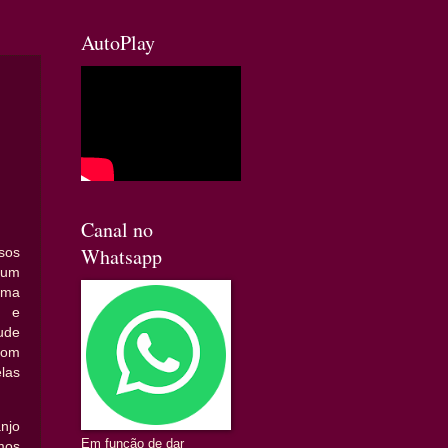
AutoPlay
Canal no
Whatsapp
sos
 um
ama
s e
ude
com
las
njo
Em função de dar
mos