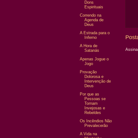
Dons
Espirituais
Correndo na
Agenda de
Deus
A Estrada para o
Post
Inferno
A Hora de
Assina
Satanás
Apenas Jogue o
Jogo
Provação
Dolorosa e
Intervenção de
Deus
Por que as
Pessoas se
Tornam
Invejosas e
Rebeldes
Os Incêndios Não
Prevalecerão
A Vida na