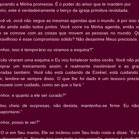
gurando a Minha promessa. É o poder do amor que te mantém por
eiro, este é verdadeiramente o berço da igreja primitiva revisitada.
ocê vê, você não segue as mesmas agendas que o mundo, é por isso 
cês ainda estão todos juntos. Você corre na Minha agenda, então v
o se comove com as coisas que movem as pessoas no mundo. Q
ravilhoso é esse compromisso sólido? Não desanime Meus preciosos.
nhor, isso é temporário ou viramos a esquina?”
ocês viraram uma esquina e Eu vou fortalecer todos vocês. Você não p
mprar um treinamento assim; é realmente inestimável e as gra
beradas também. Você não está cuidando de Ezekiel, está cuidando
m, lembre-se sempre disso. O que lhe foi dado é um tesouro precio
nuseie com cuidado, como sei que o fará.”
nhor, e quanto a ele ser curado?”
stou cheio de surpresas, não desista, mantenha-se firme. Eu não
apontarei."
nhor, posso te ver?”
O vi em Seu manto, Ele se inclinou com Seu lindo rosto e disse: “Eu
 desapontá-la. Segure isso com todo o seu coração, porque é verdade