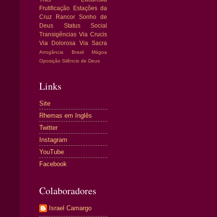
Frutificação
Estações da
Cruz
Rancor
Sonho de
Deus
Status Social
Transigências
Via Crucis
Via Dolorosa
Via Sacra
Arrogância
Brasil
Mágoa
Oposição
Silêncio de Deus
Links
Site
Rhemas em Inglês
Twitter
Instagram
YouTube
Facebook
Colaboradores
Israel Camargo