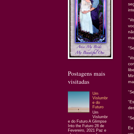
se
int
“V
vo
nã
ma
“Se
“V
co
li
Postagens mais
Mi
visitadas
ma
“Se
Um
Vislumbr
“E
e do
Futuro
des
Um
Vislumbr
“Se
e do Futuro A Glimpse
Into the Futuro 28 de
Eu 
Fevereiro, 2021 Paz e
vou