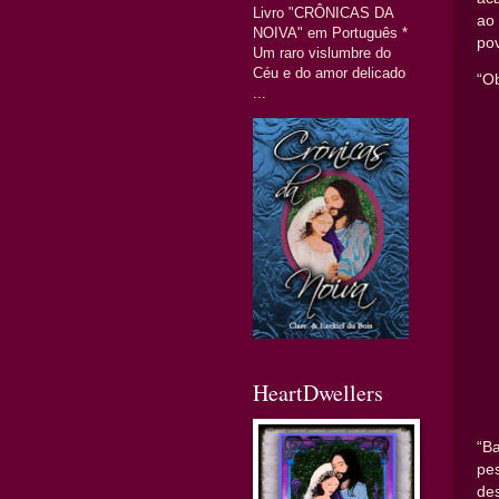
Livro "CRÔNICAS DA
ao
NOIVA" em Português *
pov
Um raro vislumbre do
Céu e do amor delicado
“O
...
HeartDwellers
“B
pes
de